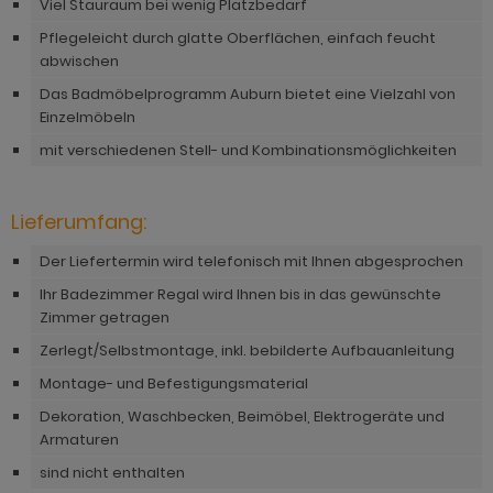
Viel Stauraum bei wenig Platzbedarf
hnprogramm Rivian
ohnprogramm Ronson
Pflegeleicht durch glatte Oberflächen, einfach feucht
ohnprogramm Romina
abwischen
hnprogramm Rovola
hnprogramm Ronin Eiche
Das Badmöbelprogramm Auburn bietet eine Vielzahl von
hnprogramm Scandik
Einzelmöbeln
hnprogramm Ronin Esche
mit verschiedenen Stell- und Kombinationsmöglichkeiten
ohnprogramm Sena
ohnprogramm Ronson
hnprogramm Sentra
Lieferumfang:
hnprogramm Rooky weiß
ohnprogramm Seyne
Der Liefertermin wird telefonisch mit Ihnen abgesprochen
hnprogramm Rovola
hnprogramm Starlet
Ihr Badezimmer Regal wird Ihnen bis in das gewünschte
hnprogramm Rubin weiß
Zimmer getragen
hnprogramm Stove Old Style hell
hnprogramm Scandik
Zerlegt/Selbstmontage, inkl. bebilderte Aufbauanleitung
hnprogramm Stove weiß Pinie
Montage- und Befestigungsmaterial
hnprogramm Sentra
hnprogramm Sunroof
Dekoration, Waschbecken, Beimöbel, Elektrogeräte und
ohnprogramm Seyne
Armaturen
ohnprogramm Timber
sind nicht enthalten
hnprogramm Stove Old Style hell