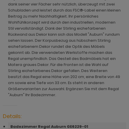
ohnprogramm Malta
dank seiner vier Fächer sehr nützlich, überzeugt mit zwei
ohnprogramm Madem
dprogramm Sopela
Schubladen und leistet durch das FSC®-Label einen kleinen
ohnprogramm Matsdal
Beitrag zu mehr Nachhaltigkeit. Ihr persönliches
ohnprogramm Malta
dprogramm Stove Old Style hell
Wohlfühlkonzept wird durch den industriellen, modernen
ohnprogramm Meadow
Stil vervollständigt. Dank der Stirling eichefarbenen
ohnprogramm Meadow
dprogramm Stove weiß Pinie
Rückwand aus Dekor kann sich das Modell "Auburn" rundum
hnprogramm Merced weiß
sehen lassen. Der Korpusbezug aus hübschem Stirling
hnprogramm Merced weiß
dprogramm Telly
hnprogramm Merced weiß-Eiche
eichefarbenem Dekor rundet die Optik des Möbels
hnprogramm Merced weiß-Eiche
adprogramm Tomaso
gekonnt ab. Die verwendeten Werkstoffe machen das
hnprogramm Milla
Regal unempfindlich. Das Gestell des Badmöbels hat ein
ohnprogramm Miami
dprogramm Torsby grau
Matera graues Dekor. Für die Fronten ist die Wahl auf
hnprogramm Mirano
Stirling eichefarbenes Dekor gefallen. Des Weiteren
hnprogramm Milla
dprogramm Torsby weiß
besitzt das Regal eine Höhe von 202 cm, eine Breite von 49
ohnprogramm Montez
cm sowie eine Tiefe von 33 cm. Es steht in anderen
hnprogramm Mirano
dprogramm Willow
Größenvarianten zur Auswahl. Ergänzen Sie mit dem Regal
ohnprogramm Morgan
"Auburn" Ihr Badezimmer.
ohnprogramm Montez
hnprogramm Netanja
ohnprogramm Morena
hnprogramm Niran
Details:
ohnprogramm Morgan
hnprogramm Nobile
Badezimmer Regal Auburn GE6229-01