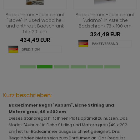
hnprogramm Jardins
rderobe Stove weiß Pinie
dprogramm Relief
hnprogramm Ladis
ohnprogramm Juna
rderobe SystemX
dprogramm Roove
Badezimmer Hochschrank
Badezimmer Hochschrank
hnprogramm Lavell
"Stove" in Used Wood hell
"Adamo" in Asteiche
und anthrazit Badschrank
Badschrank 73 x 190 cm
ohnprogramm Kiruma
rderobe Tomaso
dprogramm Rovola
51 x 201 cm
hnprogramm Leian
324,49 EUR
hnprogramm Ladis
rderobe Vektor
adprogramm Scana
434,49 EUR
ohnprogramm Liam
hnprogramm Lavell
rderobe Ward
dprogramm Scana Artisan Eiche
hnprogramm Lille
ohnprogramm Liam
dprogramm SetOne weiß und grau
hnprogramm Linea
hnprogramm Linea
adprogramm Shawn
hnprogramm Livorno
hnprogramm Livorno
dprogramm Shawn Artisan Eiche
ohnprogramm Louna
Kurz beschrieben:
ohnprogramm Louna
dprogramm Shawn Salbei
ohnprogramm Lundby
Badezimmer Regal "Auburn", Eiche Stirling und
ohnprogramm Lundby
dprogramm Shawn Sand
Matera grau, 49 x 202 cm
ohnprogramm Madea
Dieses Standregal hilft Ihnen Platz optimal zu nutzen. Das
hnprogramm Luzern
dprogramm Shawn weiß
Modell "Auburn" in Eiche Stirling und Matera grau (49 x 202
ohnprogramm Madem
cm) ist für Badezimmer ausgezeichnet geeignet. Drei
ohnprogramm Madea
dprogramm Skin
Regalböden bieten sich zum Einräumen an. Das Regal ist