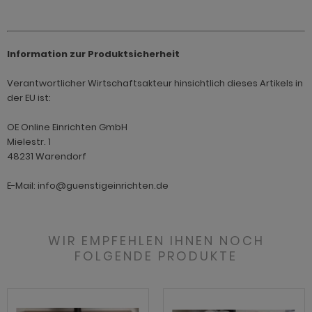
ohnprogramm Tomaso
hnprogramm Stove weiß Pinie
hnprogramm Vestland
ohnprogramm Stream
Information zur Produktsicherheit
ohnprogramm Ward
ohnprogramm Sumatra
Verantwortlicher Wirtschaftsakteur hinsichtlich dieses Artikels in
der EU ist:
hnprogramm Sunroof
ohnprogramm Synnax
OE Online Einrichten GmbH
Mielestr. 1
ohnprogramm Timber
48231 Warendorf
ohnprogramm Tomaso
E-Mail: info@guenstigeinrichten.de
hnprogramm Tyler
hnprogramm Vestland
WIR EMPFEHLEN IHNEN NOCH
FOLGENDE PRODUKTE
ohnprogramm Ward