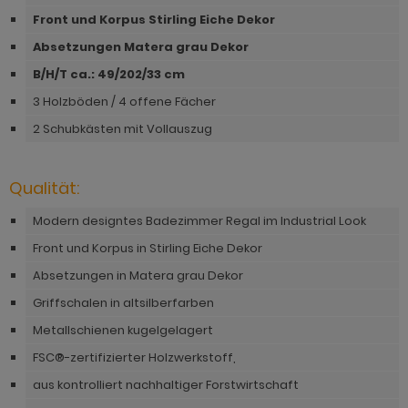
hnprogramm Niran
Front und Korpus Stirling Eiche Dekor
hnprogramm Norris
hnprogramm Nobile
Absetzungen Matera grau Dekor
hnprogramm Norwich
B/H/T ca.: 49/202/33 cm
hnprogramm Norwich
ohnprogramm Ocean
3 Holzböden / 4 offene Fächer
ohnprogramm Onawa grau
ohnprogramm Palamos
2 Schubkästen mit Vollauszug
ohnprogramm Onawa grün
hnprogramm Paterno
ohnprogramm Onawa weiß
Qualität:
hnprogramm Piano
hnprogramm Option Jackson Eiche
Modern designtes Badezimmer Regal im Industrial Look
hnprogramm Plate
Front und Korpus in Stirling Eiche Dekor
hnprogramm Option Kaschmir
hnprogramm Positano
Absetzungen in Matera grau Dekor
hnprogramm Piano
Griffschalen in altsilberfarben
hnprogramm Prime
hnprogramm Ribera
Metallschienen kugelgelagert
hnprogramm Ribera
FSC®-zertifizierter Holzwerkstoff,
hnprogramm Rideau
hnprogramm Rideau
aus kontrolliert nachhaltiger Forstwirtschaft
hnprogramm Rivian