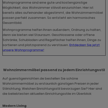
ohnprogramm Tomaso
Wohnprogramme sind eine gute und kostengünstige
hnprogramm Stove weiß Pinie
Möglichkeit, das Wohnzimmer stilvoll einzurichten. Hier ist
hnprogramm Vestland
bereits alles aufeinander abgestimmt, die Wohnzimmermöbel
ohnprogramm Stream
passen perfekt zusammen. So entsteht ein harmonisches
ohnprogramm Ward
Gesamtbild.
ohnprogramm Sumatra
Wohnprogramme helfen Ihnen außerdem, Ordnung zu halten,
hnprogramm Sunroof
denn sie bieten viel Stauraum. Geschlossene oder offene
Schränke, Schubladen und Regalfächer helfen Ihnen, Dinge zu
ohnprogramm Synnax
sortieren und platzsparend zu verstauen.
Entdecken Sie jetzt
unsere Wohnprogramme!
ohnprogramm Timber
ohnprogramm Tomaso
Wohnzimmermöbel passend zu jedem Einrichtungsstil
hnprogramm Tyler
Auf guenstigeinrichten.de bestellen Sie schöne
hnprogramm Vestland
Wohnzimmermöbel zu erstaunlich günstigen Preisen in jeder
Stilrichtung. Welchen Einrichtungsstil bevorzugen Sie? Hier sind
ohnprogramm Ward
die beliebtesten aktuellen Einrichtungsstile im Überblick:
Modern Living