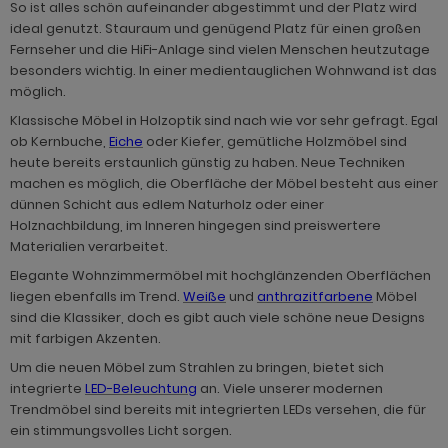
hnprogramm Niran
So ist alles schön aufeinander abgestimmt und der Platz wird
hnprogramm Norris
ideal genutzt. Stauraum und genügend Platz für einen großen
hnprogramm Nobile
Fernseher und die HiFi-Anlage sind vielen Menschen heutzutage
hnprogramm Norwich
besonders wichtig. In einer medientauglichen Wohnwand ist das
hnprogramm Norwich
möglich.
ohnprogramm Ocean
Klassische Möbel in Holzoptik sind nach wie vor sehr gefragt. Egal
ohnprogramm Onawa grau
ohnprogramm Palamos
ob Kernbuche,
Eiche
oder Kiefer, gemütliche Holzmöbel sind
ohnprogramm Onawa grün
heute bereits erstaunlich günstig zu haben. Neue Techniken
hnprogramm Paterno
machen es möglich, die Oberfläche der Möbel besteht aus einer
ohnprogramm Onawa weiß
dünnen Schicht aus edlem Naturholz oder einer
hnprogramm Piano
Holznachbildung, im Inneren hingegen sind preiswertere
hnprogramm Option Jackson Eiche
Materialien verarbeitet.
hnprogramm Plate
Elegante Wohnzimmermöbel mit hochglänzenden Oberflächen
hnprogramm Option Kaschmir
liegen ebenfalls im Trend.
Weiße
und
anthrazitfarbene
Möbel
hnprogramm Positano
sind die Klassiker, doch es gibt auch viele schöne neue Designs
hnprogramm Piano
hnprogramm Prime
mit farbigen Akzenten.
hnprogramm Ribera
Um die neuen Möbel zum Strahlen zu bringen, bietet sich
hnprogramm Ribera
integrierte
LED-Beleuchtung
an. Viele unserer modernen
hnprogramm Rideau
Trendmöbel sind bereits mit integrierten LEDs versehen, die für
hnprogramm Rideau
ein stimmungsvolles Licht sorgen.
hnprogramm Rivian