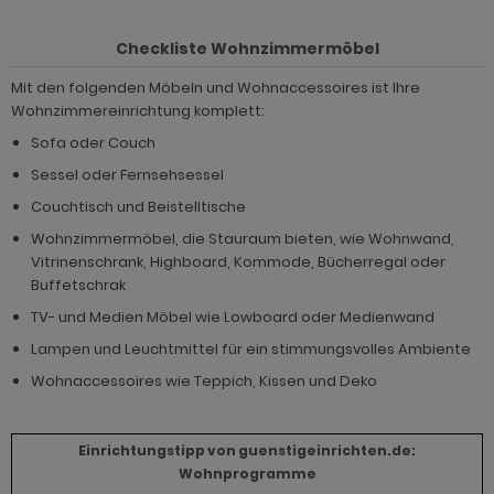
hnprogramm Rivian
ohnprogramm Ronson
Checkliste Wohnzimmermöbel
ohnprogramm Romina
hnprogramm Rovola
Mit den folgenden Möbeln und Wohnaccessoires ist Ihre
hnprogramm Ronin Eiche
Wohnzimmereinrichtung komplett:
hnprogramm Scandik
hnprogramm Ronin Esche
Sofa oder Couch
ohnprogramm Sena
Sessel oder Fernsehsessel
ohnprogramm Ronson
hnprogramm Sentra
Couchtisch und Beistelltische
hnprogramm Rooky weiß
Wohnzimmermöbel, die Stauraum bieten, wie Wohnwand,
ohnprogramm Seyne
Vitrinenschrank, Highboard, Kommode, Bücherregal oder
hnprogramm Rovola
Buffetschrak
hnprogramm Starlet
hnprogramm Rubin weiß
TV- und Medien Möbel wie Lowboard oder Medienwand
hnprogramm Stove Old Style hell
Lampen und Leuchtmittel für ein stimmungsvolles Ambiente
hnprogramm Scandik
hnprogramm Stove weiß Pinie
Wohnaccessoires wie Teppich, Kissen und Deko
hnprogramm Sentra
hnprogramm Sunroof
ohnprogramm Seyne
Einrichtungstipp von guenstigeinrichten.de:
ohnprogramm Timber
Wohnprogramme
hnprogramm Stove Old Style hell