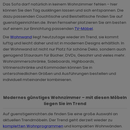
ohnprogramm Malta
Das Sofa darf natürlich in keinem Wohnzimmer fehlen – hier
ohnprogramm Madem
dprogramm Sopela
können Sie den Tag ausklingen lassen und sich entspannen. Die
ohnprogramm Matsdal
dazu passenden Couchtische und Beistelltische finden Sie auf
ohnprogramm Malta
dprogramm Stove Old Style hell
guenstigeinrichten.de. Ihren Fernseher platzieren Sie am besten
ohnprogramm Meadow
auf einem zur Einrichtung passenden
TV-Möbel
.
ohnprogramm Meadow
dprogramm Stove weiß Pinie
hnprogramm Merced weiß
Die
Wohnwand
liegt heutzutage wieder im Trend, sie kommt
hnprogramm Merced weiß
dprogramm Telly
luftig und leicht daher und ist in modernen Designs erhältlich. In
hnprogramm Merced weiß-Eiche
der Wohnwand ist nicht nur Platz für schöne Deko, sondern auch
hnprogramm Merced weiß-Eiche
adprogramm Tomaso
genügend Stauraum für Bücher, DVDs, Geschirr und vieles mehr.
hnprogramm Milla
Wohnzimmerschränke, Sideboards, Highboards,
ohnprogramm Miami
dprogramm Torsby grau
Vitrinenschränke und Kommoden können Sie in
hnprogramm Mirano
unterschiedlichen Größen und Ausführungen bestellen und
hnprogramm Milla
dprogramm Torsby weiß
individuell miteinander kombinieren.
ohnprogramm Montez
hnprogramm Mirano
dprogramm Willow
ohnprogramm Morgan
Modernes günstiges Wohnzimmer – mit diesen Möbeln
ohnprogramm Montez
hnprogramm Netanja
liegen Sie im Trend
ohnprogramm Morena
Auf guenstigeinrichten.de finden Sie eine große Auswahl an
hnprogramm Niran
aktuellen Trendmöbeln. Der Trend geht derzeit wieder zu
ohnprogramm Morgan
hnprogramm Nobile
kompletten Wohnprogrammen
und kompakten Wohnwänden.