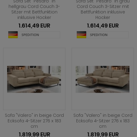
Sofa Set "Pesaro" in
Sofa Set "Pesaro" in grau
hnprogramm Niran
hellgrau Cord Couch 3-
Cord Couch 3-Sitzer mit
hnprogramm Norris
Sitzer mit Bettfunktion
Bettfunktion inklusive
hnprogramm Nobile
inklusive Hocker
Hocker
hnprogramm Norwich
1.614,49 EUR
1.614,49 EUR
hnprogramm Norwich
ohnprogramm Ocean
ohnprogramm Onawa grau
ohnprogramm Palamos
ohnprogramm Onawa grün
hnprogramm Paterno
ohnprogramm Onawa weiß
hnprogramm Piano
hnprogramm Option Jackson Eiche
hnprogramm Plate
hnprogramm Option Kaschmir
hnprogramm Positano
hnprogramm Piano
hnprogramm Prime
hnprogramm Ribera
hnprogramm Ribera
Sofa "Valero" in beige Cord
Sofa "Valero" in beige Cord
Ecksofa 4-Sitzer 276 x 183
Ecksofa 4-Sitzer 276 x 183
hnprogramm Rideau
cm
cm
hnprogramm Rideau
hnprogramm Rivian
1.819,99 EUR
1.819,99 EUR