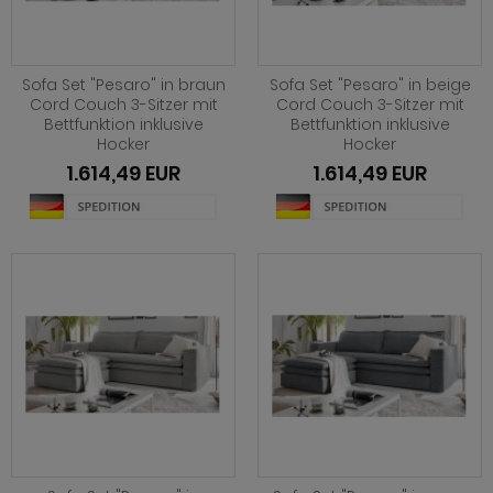
ohnprogramm Malta
ohnprogramm Madem
dprogramm Sopela
ohnprogramm Matsdal
ohnprogramm Malta
dprogramm Stove Old Style hell
Sofa Set "Pesaro" in braun
Sofa Set "Pesaro" in beige
ohnprogramm Meadow
Cord Couch 3-Sitzer mit
Cord Couch 3-Sitzer mit
ohnprogramm Meadow
dprogramm Stove weiß Pinie
Bettfunktion inklusive
Bettfunktion inklusive
hnprogramm Merced weiß
Hocker
Hocker
hnprogramm Merced weiß
dprogramm Telly
1.614,49 EUR
1.614,49 EUR
hnprogramm Merced weiß-Eiche
hnprogramm Merced weiß-Eiche
adprogramm Tomaso
hnprogramm Milla
ohnprogramm Miami
dprogramm Torsby grau
hnprogramm Mirano
hnprogramm Milla
dprogramm Torsby weiß
ohnprogramm Montez
hnprogramm Mirano
dprogramm Willow
ohnprogramm Morgan
ohnprogramm Montez
hnprogramm Netanja
ohnprogramm Morena
hnprogramm Niran
ohnprogramm Morgan
hnprogramm Nobile