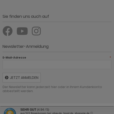
Sie finden uns auch auf
Newsletter-Anmeldung
E-Mail-Adresse
*
JETZT ANMELDEN
Der Newsletter kann jederzeit hier oder in Ihrem Kundenkonto
abbestellt werden.
SEHR GUT
(4.94 / 5)
Günstig Einrichten - Möbel online kaufen und sparen © 2026 | Template ©
aus
515
Bewertungen bei: ebay.de, hood.de, shopvote.de ⓘ