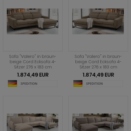
ohnprogramm Tomaso
hnprogramm Stove weiß Pinie
hnprogramm Vestland
ohnprogramm Stream
ohnprogramm Ward
ohnprogramm Sumatra
hnprogramm Sunroof
ohnprogramm Synnax
Sofa "Valero" in braun-
Sofa "Valero" in braun-
beige Cord Ecksofa 4-
beige Cord Ecksofa 4-
ohnprogramm Timber
Sitzer 276 x 183 cm
Sitzer 276 x 183 cm
1.874,49 EUR
1.874,49 EUR
ohnprogramm Tomaso
hnprogramm Tyler
hnprogramm Vestland
ohnprogramm Ward