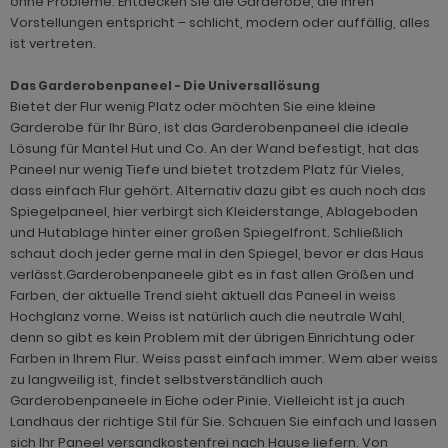
ohne Probleme. Entdecken Sie die Garderobe, die Ihren
Vorstellungen entspricht – schlicht, modern oder auffällig, alles
ist vertreten.
Das Garderobenpaneel - Die Universallösung
Bietet der Flur wenig Platz oder möchten Sie eine kleine
Garderobe für Ihr Büro, ist das Garderobenpaneel die ideale
Lösung für Mantel Hut und Co. An der Wand befestigt, hat das
Paneel nur wenig Tiefe und bietet trotzdem Platz für Vieles,
dass einfach Flur gehört. Alternativ dazu gibt es auch noch das
Spiegelpaneel, hier verbirgt sich Kleiderstange, Ablageboden
und Hutablage hinter einer großen Spiegelfront. Schließlich
schaut doch jeder gerne mal in den Spiegel, bevor er das Haus
verlässt.Garderobenpaneele gibt es in fast allen Größen und
Farben, der aktuelle Trend sieht aktuell das Paneel in weiss
Hochglanz vorne. Weiss ist natürlich auch die neutrale Wahl,
denn so gibt es kein Problem mit der übrigen Einrichtung oder
Farben in Ihrem Flur. Weiss passt einfach immer. Wem aber weiss
zu langweilig ist, findet selbstverständlich auch
Garderobenpaneele in Eiche oder Pinie. Vielleicht ist ja auch
Landhaus der richtige Stil für Sie. Schauen Sie einfach und lassen
sich Ihr Paneel versandkostenfrei nach Hause liefern. Von