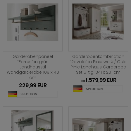
Garderobenpaneel
Garderobenkombination
"Forres" in grün
"Rovola" in Pinie weiß / Oslo
Landhausstil
Pinie Landhaus Garderobe
Wandgarderobe 109 x 40
Set 5-tlg. 341 x 201 cm
cm
1.579,99 EUR
ab
229,99 EUR