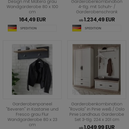
Design mit Matera grau
Garderobenkombination
hnprogramm Rivian
Wandgarderobe 80 x 100
4-tlg. mit Schuh- /
ohnprogramm Ronson
cm
Garderobenschrank
ohnprogramm Romina
164,49 EUR
1.234,49 EUR
hnprogramm Rovola
ab
hnprogramm Ronin Eiche
hnprogramm Scandik
hnprogramm Ronin Esche
ohnprogramm Sena
ohnprogramm Ronson
hnprogramm Sentra
hnprogramm Rooky weiß
ohnprogramm Seyne
hnprogramm Rovola
hnprogramm Starlet
hnprogramm Rubin weiß
hnprogramm Stove Old Style hell
hnprogramm Scandik
hnprogramm Stove weiß Pinie
hnprogramm Sentra
Garderobenpaneel
Garderobenkombination
hnprogramm Sunroof
"Beveren" in Kastanie und
"Rovola" in Pinie weiß / Oslo
ohnprogramm Seyne
Fresco grau Flur
Pinie Landhaus Garderobe
Wandgarderobe 80 x 23
Set 3-tlg. 224 x 201 cm
ohnprogramm Timber
cm
hnprogramm Stove Old Style hell
1.049,99 EUR
ab