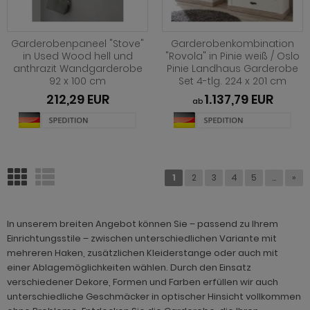
Garderobenpaneel "Stove"
Garderobenkombination
in Used Wood hell und
"Rovola" in Pinie weiß / Oslo
anthrazit Wandgarderobe
Pinie Landhaus Garderobe
92 x 100 cm
Set 4-tlg. 224 x 201 cm
212,29 EUR
1.137,79 EUR
ab
1
2
3
4
5
...
»
In unserem breiten Angebot können Sie – passend zu Ihrem
Einrichtungsstile – zwischen unterschiedlichen Variante mit
mehreren Haken, zusätzlichen Kleiderstange oder auch mit
einer Ablagemöglichkeiten wählen. Durch den Einsatz
verschiedener Dekore, Formen und Farben erfüllen wir auch
unterschiedliche Geschmäcker in optischer Hinsicht vollkommen