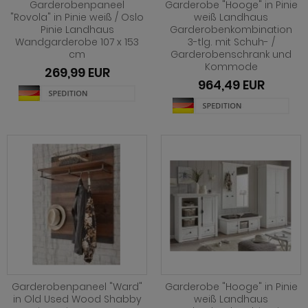
hnprogramm Niran
Garderobenpaneel
Garderobe "Hooge" in Pinie
hnprogramm Norris
"Rovola" in Pinie weiß / Oslo
weiß Landhaus
Pinie Landhaus
Garderobenkombination
hnprogramm Nobile
Wandgarderobe 107 x 153
3-tlg. mit Schuh- /
hnprogramm Norwich
cm
Garderobenschrank und
hnprogramm Norwich
Kommode
ohnprogramm Ocean
269,99 EUR
964,49 EUR
ohnprogramm Onawa grau
ohnprogramm Palamos
ohnprogramm Onawa grün
hnprogramm Paterno
ohnprogramm Onawa weiß
hnprogramm Piano
hnprogramm Option Jackson Eiche
hnprogramm Plate
hnprogramm Option Kaschmir
hnprogramm Positano
hnprogramm Piano
hnprogramm Prime
hnprogramm Ribera
hnprogramm Ribera
hnprogramm Rideau
hnprogramm Rideau
Garderobenpaneel "Ward"
Garderobe "Hooge" in Pinie
in Old Used Wood Shabby
weiß Landhaus
hnprogramm Rivian