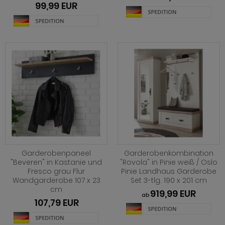
ohnprogramm Tomaso
99,99 EUR
hnprogramm Stove weiß Pinie
hnprogramm Vestland
ohnprogramm Stream
ohnprogramm Ward
ohnprogramm Sumatra
hnprogramm Sunroof
ohnprogramm Synnax
ohnprogramm Timber
ohnprogramm Tomaso
hnprogramm Tyler
Garderobenpaneel
Garderobenkombination
"Beveren" in Kastanie und
"Rovola" in Pinie weiß / Oslo
hnprogramm Vestland
Fresco grau Flur
Pinie Landhaus Garderobe
Wandgarderobe 107 x 23
Set 3-tlg. 190 x 201 cm
ohnprogramm Ward
cm
919,99 EUR
ab
107,79 EUR