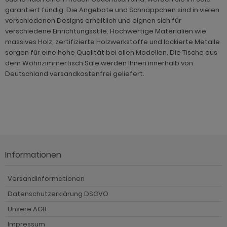
hnprogramm Jardins
rderobe Stove weiß Pinie
dprogramm Relief
garantiert fündig. Die Angebote und Schnäppchen sind in vielen
hnprogramm Ladis
verschiedenen Designs erhältlich und eignen sich für
ohnprogramm Juna
rderobe SystemX
dprogramm Roove
verschiedene Einrichtungsstile. Hochwertige Materialien wie
hnprogramm Lavell
massives Holz, zertifizierte Holzwerkstoffe und lackierte Metalle
ohnprogramm Kiruma
rderobe Tomaso
dprogramm Rovola
hnprogramm Leian
sorgen für eine hohe Qualität bei allen Modellen. Die Tische aus
hnprogramm Ladis
rderobe Vektor
adprogramm Scana
dem Wohnzimmertisch Sale werden Ihnen innerhalb von
ohnprogramm Liam
Deutschland versandkostenfrei geliefert.
hnprogramm Lavell
rderobe Ward
dprogramm Scana Artisan Eiche
hnprogramm Lille
ohnprogramm Liam
dprogramm SetOne weiß und grau
hnprogramm Linea
hnprogramm Linea
adprogramm Shawn
hnprogramm Livorno
hnprogramm Livorno
dprogramm Shawn Artisan Eiche
ohnprogramm Louna
Informationen
ohnprogramm Louna
dprogramm Shawn Salbei
ohnprogramm Lundby
Versandinformationen
ohnprogramm Lundby
dprogramm Shawn Sand
ohnprogramm Madea
Datenschutzerklärung DSGVO
hnprogramm Luzern
dprogramm Shawn weiß
Unsere AGB
ohnprogramm Madem
ohnprogramm Madea
dprogramm Skin
Impressum