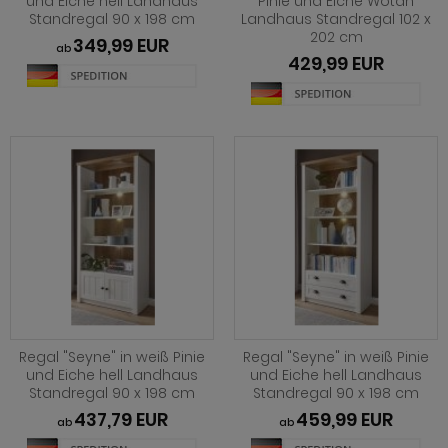
und Eiche hell Landhaus
Pinie und Eiche Wotan
hnprogramm Rivian
Standregal 90 x 198 cm
Landhaus Standregal 102 x
ohnprogramm Ronson
202 cm
349,99 EUR
ohnprogramm Romina
ab
429,99 EUR
hnprogramm Rovola
hnprogramm Ronin Eiche
hnprogramm Scandik
hnprogramm Ronin Esche
ohnprogramm Sena
ohnprogramm Ronson
hnprogramm Sentra
hnprogramm Rooky weiß
ohnprogramm Seyne
hnprogramm Rovola
hnprogramm Starlet
hnprogramm Rubin weiß
hnprogramm Stove Old Style hell
hnprogramm Scandik
hnprogramm Stove weiß Pinie
hnprogramm Sentra
Regal "Seyne" in weiß Pinie
Regal "Seyne" in weiß Pinie
und Eiche hell Landhaus
und Eiche hell Landhaus
hnprogramm Sunroof
Standregal 90 x 198 cm
Standregal 90 x 198 cm
ohnprogramm Seyne
ohnprogramm Timber
437,79 EUR
459,99 EUR
ab
ab
hnprogramm Stove Old Style hell