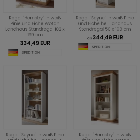
hnprogramm Niran
hnprogramm Norris
hnprogramm Nobile
Regal "Hemsby" in weiß
Regal "Seyne" in weiß Pinie
hnprogramm Norwich
Pinie und Eiche Wotan
und Eiche hell Landhaus
hnprogramm Norwich
Landhaus Standregal 102 x
Standregal 50 x 198 cm
ohnprogramm Ocean
139 cm
344,49 EUR
ohnprogramm Onawa grau
ab
334,49 EUR
ohnprogramm Palamos
ohnprogramm Onawa grün
hnprogramm Paterno
ohnprogramm Onawa weiß
hnprogramm Piano
hnprogramm Option Jackson Eiche
hnprogramm Plate
hnprogramm Option Kaschmir
hnprogramm Positano
hnprogramm Piano
hnprogramm Prime
hnprogramm Ribera
hnprogramm Ribera
hnprogramm Rideau
hnprogramm Rideau
Regal "Seyne" in weiß Pinie
Regal "Hemsby" in weiß
hnprogramm Rivian