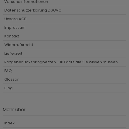
Versandinformationen
hnprogramm Vestland
Datenschutzerklärung DSGVO
ohnprogramm Ward
Unsere AGB
Impressum
Kontakt
Widerrufsrecht
Lieferzeit
Ratgeber Boxspringbetten – 10 Facts die Sie wissen müssen
FAQ
Glossar
Blog
Mehr über
Index