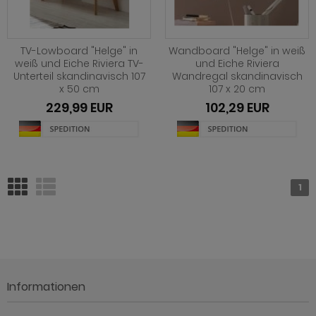
hnprogramm Rovola
hnprogramm Scandik
TV-Lowboard "Helge" in
Wandboard "Helge" in weiß
weiß und Eiche Riviera TV-
und Eiche Riviera
ohnprogramm Sena
Unterteil skandinavisch 107
Wandregal skandinavisch
x 50 cm
107 x 20 cm
hnprogramm Sentra
229,99 EUR
102,29 EUR
ohnprogramm Seyne
hnprogramm Starlet
hnprogramm Stove Old Style hell
1
hnprogramm Stove weiß Pinie
hnprogramm Sunroof
ohnprogramm Timber
Informationen
ohnprogramm Tomaso