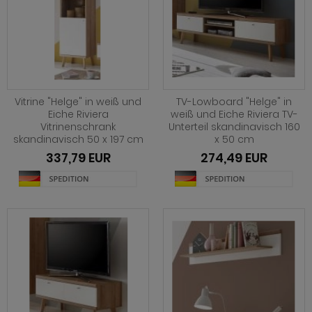
hnprogramm Nobile
hnprogramm Norwich
ohnprogramm Onawa grau
ohnprogramm Onawa grün
Vitrine "Helge" in weiß und
TV-Lowboard "Helge" in
ohnprogramm Onawa weiß
Eiche Riviera
weiß und Eiche Riviera TV-
Vitrinenschrank
Unterteil skandinavisch 160
skandinavisch 50 x 197 cm
x 50 cm
hnprogramm Option Jackson Eiche
337,79 EUR
274,49 EUR
hnprogramm Option Kaschmir
hnprogramm Piano
hnprogramm Ribera
hnprogramm Rideau
hnprogramm Rivian
ohnprogramm Ronson