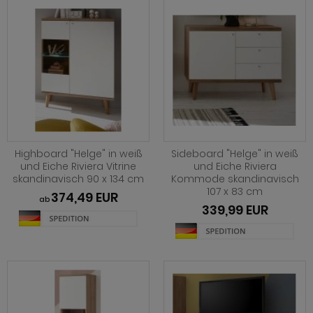
ohnprogramm Malta
dprogramm Sopela
ohnprogramm Meadow
dprogramm Stove Old Style hell
hnprogramm Merced weiß
dprogramm Stove weiß Pinie
hnprogramm Merced weiß-Eiche
dprogramm Telly
ohnprogramm Miami
adprogramm Tomaso
Highboard "Helge" in weiß
Sideboard "Helge" in weiß
hnprogramm Milla
dprogramm Torsby grau
und Eiche Riviera Vitrine
und Eiche Riviera
skandinavisch 90 x 134 cm
Kommode skandinavisch
hnprogramm Mirano
dprogramm Torsby weiß
107 x 83 cm
374,49 EUR
ab
339,99 EUR
ohnprogramm Montez
dprogramm Willow
ohnprogramm Morena
ohnprogramm Morgan
hnprogramm Niran