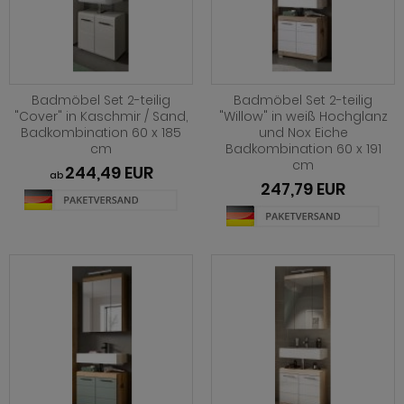
ohnprogramm Tomaso
hnprogramm Stove weiß Pinie
hnprogramm Vestland
ohnprogramm Stream
ohnprogramm Ward
ohnprogramm Sumatra
Badmöbel Set 2-teilig
Badmöbel Set 2-teilig
"Cover" in Kaschmir / Sand,
"Willow" in weiß Hochglanz
hnprogramm Sunroof
Badkombination 60 x 185
und Nox Eiche
cm
Badkombination 60 x 191
ohnprogramm Synnax
cm
244,49 EUR
ab
247,79 EUR
ohnprogramm Timber
ohnprogramm Tomaso
hnprogramm Tyler
hnprogramm Vestland
ohnprogramm Ward