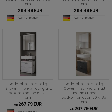
cm
cm
264,49 EUR
264,49 EUR
ab
ab
Badmöbel Set 2-teilig
Badmöbel Set 2-teilig
"Shawn" in weiß Hochglanz
"Cover" in schwarz matt
Badkombination 60 x 191
und Nox Eiche
cm
Badkombination 60 x 185
cm
267,79 EUR
ab
267,79 EUR
ab