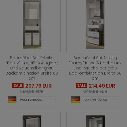
hnprogramm Niran
hnprogramm Norris
hnprogramm Nobile
hnprogramm Norwich
hnprogramm Norwich
ohnprogramm Ocean
ohnprogramm Onawa grau
ohnprogramm Palamos
ohnprogramm Onawa grün
hnprogramm Paterno
ohnprogramm Onawa weiß
Badmöbel Set 2-teilig
Badmöbel Set 2-teilig
hnprogramm Piano
"Bailey" in weiß Hochglanz
"Bailey" in weiß Hochglanz
und Rauchsilber grau
und Rauchsilber grau
hnprogramm Option Jackson Eiche
Badkombination Breite 60
Badkombination Breite 60
hnprogramm Plate
cm
cm
hnprogramm Option Kaschmir
hnprogramm Positano
207,79 EUR
214,49 EUR
SALE
SALE
hnprogramm Piano
259,99 EUR
249,99 EUR
hnprogramm Prime
hnprogramm Ribera
hnprogramm Ribera
hnprogramm Rideau
hnprogramm Rideau
hnprogramm Rivian