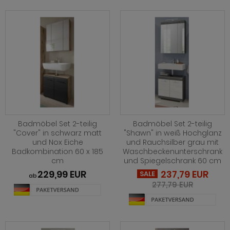
ohnprogramm Malta
ohnprogramm Madem
dprogramm Sopela
ohnprogramm Matsdal
ohnprogramm Malta
dprogramm Stove Old Style hell
ohnprogramm Meadow
ohnprogramm Meadow
dprogramm Stove weiß Pinie
hnprogramm Merced weiß
hnprogramm Merced weiß
dprogramm Telly
hnprogramm Merced weiß-Eiche
hnprogramm Merced weiß-Eiche
adprogramm Tomaso
hnprogramm Milla
ohnprogramm Miami
dprogramm Torsby grau
hnprogramm Mirano
Badmöbel Set 2-teilig
Badmöbel Set 2-teilig
"Cover" in schwarz matt
"Shawn" in weiß Hochglanz
hnprogramm Milla
dprogramm Torsby weiß
und Nox Eiche
und Rauchsilber grau mit
ohnprogramm Montez
Badkombination 60 x 185
Waschbeckenunterschrank
hnprogramm Mirano
dprogramm Willow
cm
und Spiegelschrank 60 cm
ohnprogramm Morgan
229,99 EUR
237,79 EUR
ohnprogramm Montez
SALE
ab
hnprogramm Netanja
277,79 EUR
ohnprogramm Morena
hnprogramm Niran
ohnprogramm Morgan
hnprogramm Nobile