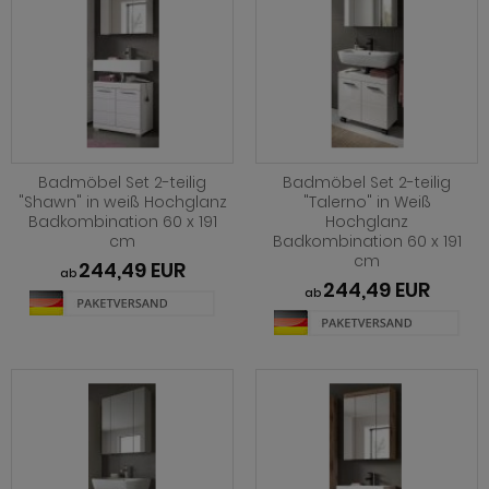
hnprogramm Rivian
ohnprogramm Ronson
ohnprogramm Romina
hnprogramm Rovola
hnprogramm Ronin Eiche
hnprogramm Scandik
hnprogramm Ronin Esche
ohnprogramm Sena
ohnprogramm Ronson
Badmöbel Set 2-teilig
Badmöbel Set 2-teilig
hnprogramm Sentra
"Shawn" in weiß Hochglanz
"Talerno" in Weiß
hnprogramm Rooky weiß
Badkombination 60 x 191
Hochglanz
cm
Badkombination 60 x 191
ohnprogramm Seyne
cm
hnprogramm Rovola
244,49 EUR
ab
hnprogramm Starlet
244,49 EUR
ab
hnprogramm Rubin weiß
hnprogramm Stove Old Style hell
hnprogramm Scandik
hnprogramm Stove weiß Pinie
hnprogramm Sentra
hnprogramm Sunroof
ohnprogramm Seyne
ohnprogramm Timber
hnprogramm Stove Old Style hell