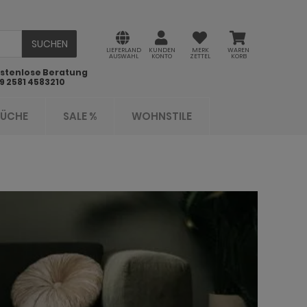
SUCHEN
LIEFERLAND
KUNDEN
MERK
WAREN
AUSWAHL
KONTO
ZETTEL
KORB
stenlose Beratung
9 2581 4583210
KÜCHE
SALE %
WOHNSTILE