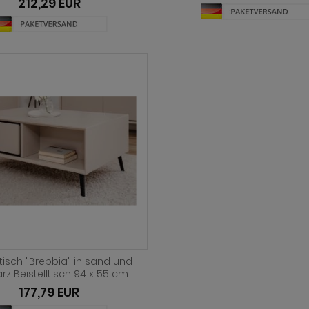
212,29 EUR
isch "Brebbia" in sand und
z Beistelltisch 94 x 55 cm
177,79 EUR