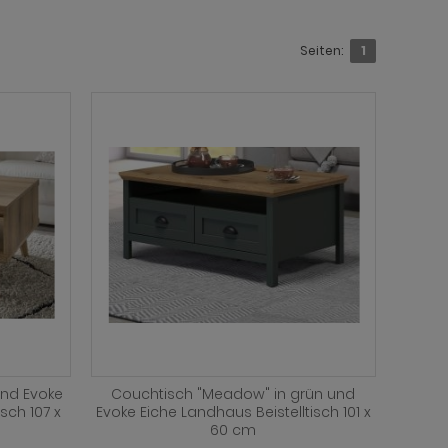
Seiten:
1
und Evoke
Couchtisch "Meadow" in grün und
sch 107 x
Evoke Eiche Landhaus Beistelltisch 101 x
60 cm