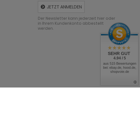
JETZT ANMELDEN
Der Newsletter kann jederzeit hier oder
in Ihrem Kundenkonto abbestellt
werden.
SEHR GUT
4.94 / 5
aus 515 Bewertungen
bei: ebay.de, hood.de,
shopvote.de
 Möbel online kaufen und sparen