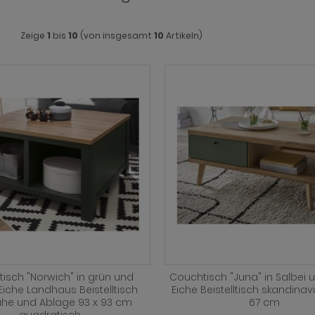
Zeige
1
bis
10
(von insgesamt
10
Artikeln)
isch "Norwich" in grün und
Couchtisch "Juna" in Salbei 
iche Landhaus Beistelltisch
Eiche Beistelltisch skandinavi
uhe und Ablage 93 x 93 cm
67 cm