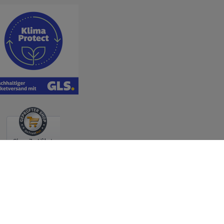
ine kaufen und sparen © 2026 | Template © 2009-2026 by Günstig Einrichten -