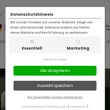
Datenschutzhinweis
Wir nutzen Cookies auf unserer Website. Einige von
Kostenlose
Kostenloser
Ko
ihnen sind essenziell, während andere uns helfen,
Lieferung
Rückversand
+4
diese Website und Ihre Erfahrung zu verbessern.
FLUR UND DIELE
BAD
KINDER
BÜRO
Essentiell
Marketing
n
Details anzeigen
Nur Essentielle Cookies akzeptieren
|
|
Cookie Hinweise & Einstellungen
Impressum