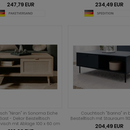
247,79 EUR
234,49 EUR
sch "Niran" in Sonoma Eiche
Couchtisch "Barina" in 
Bast - Dekor Beistelltisch
Beistelltisch mit Stauraum 11
visch mit Ablage 100 x 60 cm
204,49 EUR