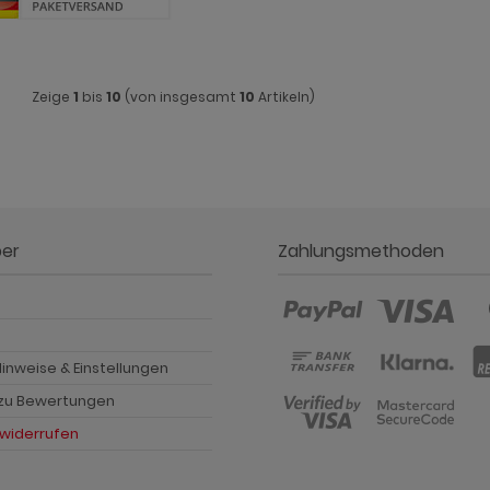
Zeige
1
bis
10
(von insgesamt
10
Artikeln)
ber
Zahlungsmethoden
p
inweise & Einstellungen
 zu Bewertungen
 widerrufen