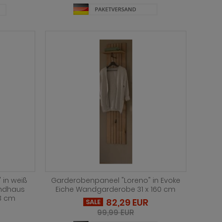
 in weiß
Garderobenpaneel "Loreno" in Evoke
andhaus
Eiche Wandgarderobe 31 x 160 cm
3 cm
82,29 EUR
SALE
99,99 EUR