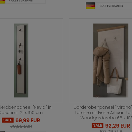
erobenpaneel "Nevia" in
Garderobenpaneel "Mirano"
Kaschmir 21 x 150 cm
Lärche mit Eiche Artisan L
Wandgarderobe 68 x 10
69,99 EUR
SALE
92,29 EUR
SALE
79,99 EUR
107,79 EUR