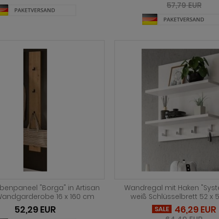
57,79 EUR
enpaneel "Borga" in Artisan
Wandregal mit Haken "Syst
Wandgarderobe 16 x 160 cm
weiß Schlüsselbrett 52 x
52,29 EUR
46,29 EUR
SALE