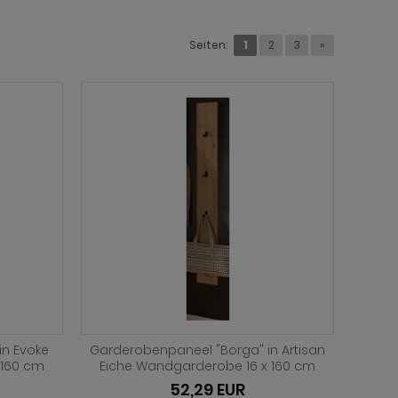
Seiten:
1
2
3
»
in Evoke
Garderobenpaneel "Borga" in Artisan
 160 cm
Eiche Wandgarderobe 16 x 160 cm
52,29 EUR