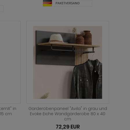
temX" in
Garderobenpaneel "Avila" in grau und
115 cm
Evoke Eiche Wandgarderobe 80 x 40
cm
72,29 EUR