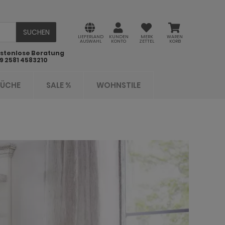
SUCHEN
LIEFERLAND
KUNDEN
MERK
WAREN
AUSWAHL
KONTO
ZETTEL
KORB
stenlose Beratung
9 2581 4583210
KÜCHE
SALE %
WOHNSTILE