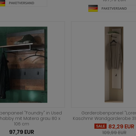
benpaneel "Foundry" in Used
Garderobenpaneel "Loren
abby mit Matera grau 80 x
Kaschmir Wandgarderobe 31
106 cm
82,29 EUR
SALE
97,79 EUR
109,99 EUR