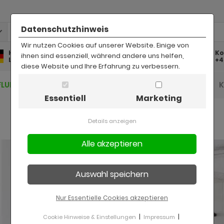
Datenschutzhinweis
Wir nutzen Cookies auf unserer Website. Einige von
Kostenlose
Kostenloser
Ko
ihnen sind essenziell, während andere uns helfen,
Lieferung
Rückversand
+4
diese Website und Ihre Erfahrung zu verbessern.
FLUR UND DIELE
BAD
KINDER
BÜRO
Essentiell
Marketing
Details anzeigen
Nur Essentielle Cookies akzeptieren
|
|
Cookie Hinweise & Einstellungen
Impressum