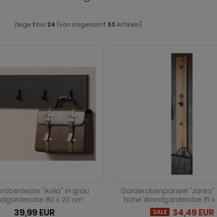
Zeige
1
bis
24
(von insgesamt
53
Artikeln)
robenleiste "Avila" in grau
Garderobenpaneel "Janko" 
dgarderobe 80 x 20 cm
Eiche Wandgarderobe 15 x
39,99 EUR
34,49 EUR
SALE