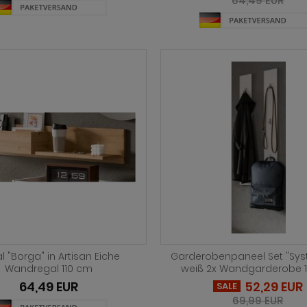
64,49 EUR
l "Borga" in Artisan Eiche
Garderobenpaneel Set "Sys
Wandregal 110 cm
weiß 2x Wandgarderobe 
64,49 EUR
52,29 EUR
SALE
69,99 EUR