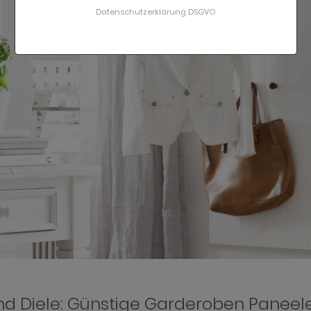
Datenschutzerklärung DSGVO
und Diele: Günstige Garderoben Panee