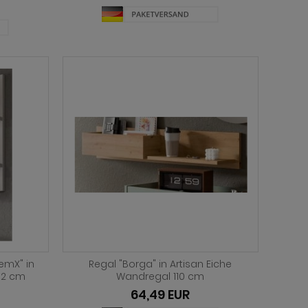
emX" in
Regal "Borga" in Artisan Eiche
 52 cm
Wandregal 110 cm
64,49 EUR