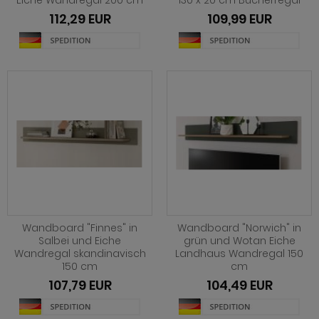
Eiche Wandregal 200 cm
130 x 20 cm Bücherregal
ohnprogramm Tomaso
112,29 EUR
109,99 EUR
hnprogramm Stove weiß Pinie
hnprogramm Vestland
ohnprogramm Stream
ohnprogramm Ward
ohnprogramm Sumatra
hnprogramm Sunroof
ohnprogramm Synnax
ohnprogramm Timber
ohnprogramm Tomaso
hnprogramm Tyler
Wandboard "Finnes" in
Wandboard "Norwich" in
hnprogramm Vestland
Salbei und Eiche
grün und Wotan Eiche
Wandregal skandinavisch
Landhaus Wandregal 150
150 cm
cm
ohnprogramm Ward
107,79 EUR
104,49 EUR