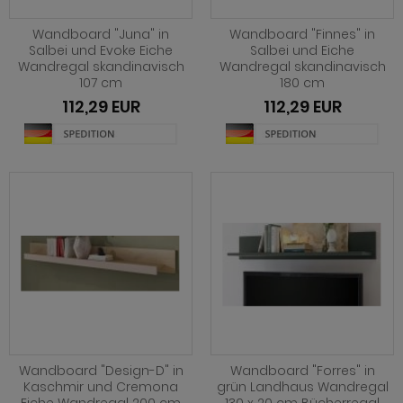
hnprogramm Rivian
ohnprogramm Ronson
Wandboard "Juna" in
Wandboard "Finnes" in
ohnprogramm Romina
Salbei und Evoke Eiche
Salbei und Eiche
hnprogramm Rovola
Wandregal skandinavisch
Wandregal skandinavisch
hnprogramm Ronin Eiche
107 cm
180 cm
hnprogramm Scandik
112,29 EUR
112,29 EUR
hnprogramm Ronin Esche
ohnprogramm Sena
ohnprogramm Ronson
hnprogramm Sentra
hnprogramm Rooky weiß
ohnprogramm Seyne
hnprogramm Rovola
hnprogramm Starlet
hnprogramm Rubin weiß
hnprogramm Stove Old Style hell
hnprogramm Scandik
hnprogramm Stove weiß Pinie
hnprogramm Sentra
hnprogramm Sunroof
ohnprogramm Seyne
Wandboard "Design-D" in
Wandboard "Forres" in
ohnprogramm Timber
Kaschmir und Cremona
grün Landhaus Wandregal
hnprogramm Stove Old Style hell