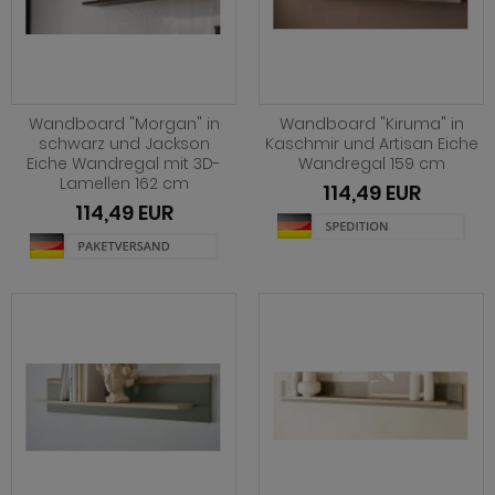
hnprogramm Niran
hnprogramm Norris
hnprogramm Nobile
hnprogramm Norwich
hnprogramm Norwich
ohnprogramm Ocean
Wandboard "Morgan" in
Wandboard "Kiruma" in
ohnprogramm Onawa grau
schwarz und Jackson
Kaschmir und Artisan Eiche
ohnprogramm Palamos
Eiche Wandregal mit 3D-
Wandregal 159 cm
ohnprogramm Onawa grün
Lamellen 162 cm
114,49 EUR
hnprogramm Paterno
114,49 EUR
ohnprogramm Onawa weiß
hnprogramm Piano
hnprogramm Option Jackson Eiche
hnprogramm Plate
hnprogramm Option Kaschmir
hnprogramm Positano
hnprogramm Piano
hnprogramm Prime
hnprogramm Ribera
hnprogramm Ribera
hnprogramm Rideau
hnprogramm Rideau
hnprogramm Rivian