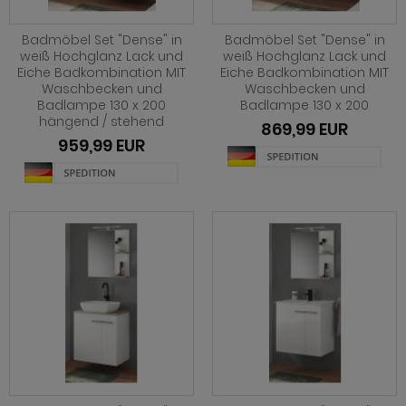
hnprogramm Cooper weiß
 Trendfarben
 Trendfarben
eisezimmer Malta
rderobe Hooge
hnwände reduziert
hnprogramm Concrete
ohnprogramm Cover
t LED
eisezimmer Merced weiß
rderobe Janko
Badmöbel Set "Dense" in
Badmöbel Set "Dense" in
hnprogramm Craft
weiß Hochglanz Lack und
weiß Hochglanz Lack und
Eiche Badkombination MIT
Eiche Badkombination MIT
ohnprogramm Derby
t Kamin
eisezimmer Merced weiß-Eiche
rderobe Leon
Waschbecken und
Waschbecken und
ohnprogramm Derby
Badlampe 130 x 200
Badlampe 130 x 200
hnprogramm Design-D
eisezimmer Milla
rderobe Line-Up
hängend / stehend
hnprogramm Design-D
869,99 EUR
959,99 EUR
hnprogramm Design-D Eiche
eisezimmer Niran
rderobe Line-Up Kaschmir
hnprogramm Design-D Eiche
hnprogramm Design-D Kaschmir
eisezimmer Nobile
rderobe Loreno Eiche
hnprogramm Dorset
ohnprogramm Douro
eisezimmer Norwich
rderobe Loreno grün
ohnprogramm Douro
hnprogramm Elverum
eisezimmer Piano
rderobe Loreno Kaschmir
ohnprogramm Dubai
hnprogramm Fiastra
eisezimmer Ribera
rderobe Matrix
hnprogramm Espero
hnprogramm Filmore
eisezimmer Rideau
rderobe Meadow
hnprogramm Fiastra
hnprogramm Finnes Salbei
eisezimmer Ronin Eiche
rderobe Mestre
hnprogramm Forres
hnprogramm Finnes weiß
eisezimmer Ronin Esche
rderobe Milla