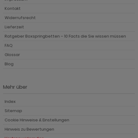
ohnprogramm Madem
dprogramm Sopela
Kontakt
Widerrufsrecht
ohnprogramm Malta
dprogramm Stove Old Style hell
Lieferzeit
ohnprogramm Meadow
dprogramm Stove weiß Pinie
Ratgeber Boxspringbetten – 10 Facts die Sie wissen müssen
hnprogramm Merced weiß
dprogramm Telly
FAQ
Glossar
hnprogramm Merced weiß-Eiche
adprogramm Tomaso
Blog
ohnprogramm Miami
dprogramm Torsby grau
hnprogramm Milla
dprogramm Torsby weiß
Mehr über
hnprogramm Mirano
dprogramm Willow
Index
ohnprogramm Montez
Sitemap
ohnprogramm Morena
Cookie Hinweise & Einstellungen
ohnprogramm Morgan
Hinweis zu Bewertungen