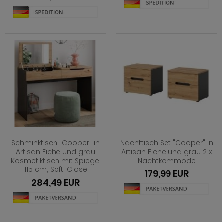
hnprogramm Niran
hnprogramm Norris
hnprogramm Nobile
hnprogramm Norwich
hnprogramm Norwich
ohnprogramm Ocean
ohnprogramm Onawa grau
ohnprogramm Palamos
ohnprogramm Onawa grün
hnprogramm Paterno
ohnprogramm Onawa weiß
hnprogramm Piano
hnprogramm Option Jackson Eiche
hnprogramm Plate
hnprogramm Option Kaschmir
Schminktisch "Cooper" in
Nachttisch Set "Cooper" in
hnprogramm Positano
Artisan Eiche und grau
Artisan Eiche und grau 2 x
hnprogramm Piano
Kosmetiktisch mit Spiegel
Nachtkommode
hnprogramm Prime
115 cm, Soft-Close
179,99 EUR
hnprogramm Ribera
284,49 EUR
hnprogramm Ribera
hnprogramm Rideau
hnprogramm Rideau
hnprogramm Rivian