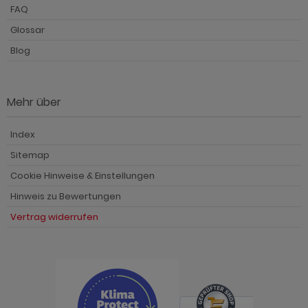
ohnprogramm Tomaso
FAQ
hnprogramm Stove weiß Pinie
Glossar
hnprogramm Vestland
ohnprogramm Stream
Blog
ohnprogramm Ward
ohnprogramm Sumatra
hnprogramm Sunroof
Mehr über
ohnprogramm Synnax
Index
ohnprogramm Timber
Sitemap
Cookie Hinweise & Einstellungen
ohnprogramm Tomaso
Hinweis zu Bewertungen
hnprogramm Tyler
Vertrag widerrufen
hnprogramm Vestland
ohnprogramm Ward