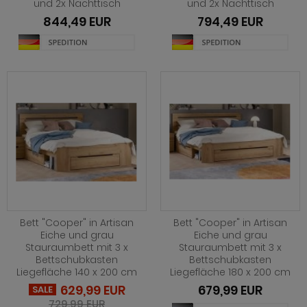
ohnprogramm Malta
und 2x Nachttisch
und 2x Nachttisch
ohnprogramm Madem
dprogramm Sopela
844,49 EUR
794,49 EUR
ohnprogramm Matsdal
ohnprogramm Malta
dprogramm Stove Old Style hell
ohnprogramm Meadow
ohnprogramm Meadow
dprogramm Stove weiß Pinie
hnprogramm Merced weiß
hnprogramm Merced weiß
dprogramm Telly
hnprogramm Merced weiß-Eiche
hnprogramm Merced weiß-Eiche
adprogramm Tomaso
hnprogramm Milla
ohnprogramm Miami
dprogramm Torsby grau
hnprogramm Mirano
hnprogramm Milla
dprogramm Torsby weiß
ohnprogramm Montez
hnprogramm Mirano
dprogramm Willow
ohnprogramm Morgan
Bett "Cooper" in Artisan
Bett "Cooper" in Artisan
ohnprogramm Montez
Eiche und grau
Eiche und grau
hnprogramm Netanja
Stauraumbett mit 3 x
Stauraumbett mit 3 x
ohnprogramm Morena
Bettschubkasten
Bettschubkasten
hnprogramm Niran
Liegefläche 140 x 200 cm
Liegefläche 180 x 200 cm
ohnprogramm Morgan
629,99 EUR
679,99 EUR
SALE
hnprogramm Nobile
729,99 EUR