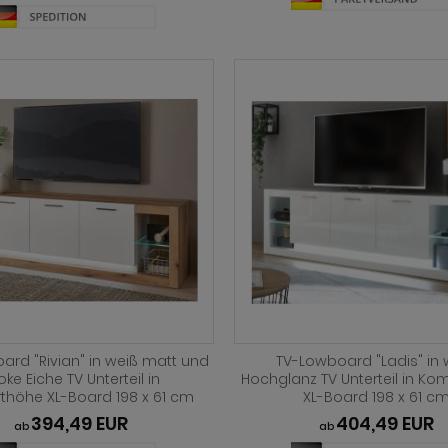
ard "Rivian" in weiß matt und
TV-Lowboard "Ladis" in 
oke Eiche TV Unterteil in
Hochglanz TV Unterteil in Ko
thöhe XL-Board 198 x 61 cm
XL-Board 198 x 61 c
394,49 EUR
404,49 EUR
ab
ab