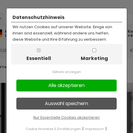
Datenschutzhinweis
Wir nutzen Cookies auf unserer Website. Einige von
Kostenlose
Kostenloser
Ko
ihnen sind essenziell, während andere uns helfen,
Lieferung
Rückversand
+4
diese Website und Ihre Erfahrung zu verbessern.
FLUR UND DIELE
BAD
KINDER
BÜRO
Essentiell
Marketing
V Lowboard XXL
Details anzeigen
Nur Essentielle Cookies akzeptieren
|
|
Cookie Hinweise & Einstellungen
Impressum