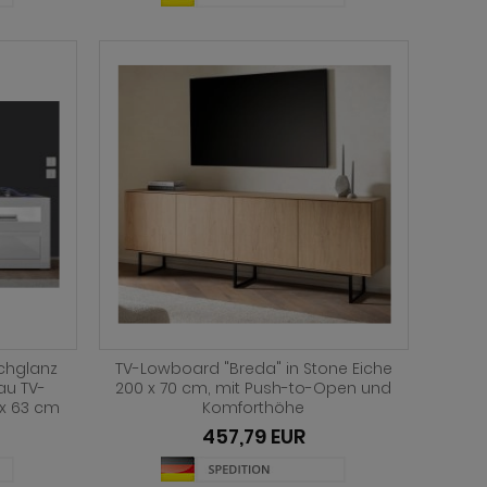
ochglanz
TV-Lowboard "Breda" in Stone Eiche
au TV-
200 x 70 cm, mit Push-to-Open und
 x 63 cm
Komforthöhe
457,79 EUR