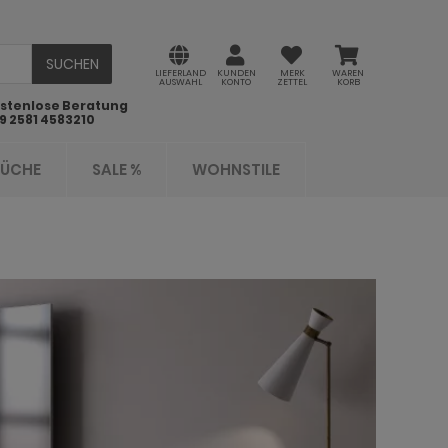
SUCHEN
LIEFERLAND
KUNDEN
MERK
WAREN
AUSWAHL
KONTO
ZETTEL
KORB
stenlose Beratung
9 2581 4583210
KÜCHE
SALE %
WOHNSTILE