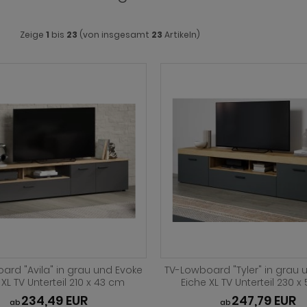
Zeige
1
bis
23
(von insgesamt
23
Artikeln)
ard "Avila" in grau und Evoke
TV-Lowboard "Tyler" in grau 
 XL TV Unterteil 210 x 43 cm
Eiche XL TV Unterteil 230 
234,49 EUR
247,79 EUR
ab
ab