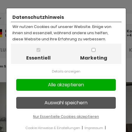
Datenschutzhinweis
Wir nutzen Cookies auf unserer Website. Einige von
Kostenlose
Kostenloser
Ko
ihnen sind essenziell, während andere uns helfen,
Lieferung
Rückversand
+4
diese Website und Ihre Erfahrung zu verbessern.
FLUR UND DIELE
BAD
KINDER
BÜRO
Essentiell
Marketing
m Scana
Details anzeigen
Nur Essentielle Cookies akzeptieren
|
|
Cookie Hinweise & Einstellungen
Impressum