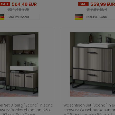
564,49 EUR
559,99 EUR
SALE
SALE
624,49 EUR
619,99 EUR
 Set 3-teilig "Scana" in sand
Waschtisch Set "Scana" in 
hwarz Badkombination 125 x
schwarz Waschbeckenunter
192 cm, Soft-Close
MIT Waschbecken 80 cm, So