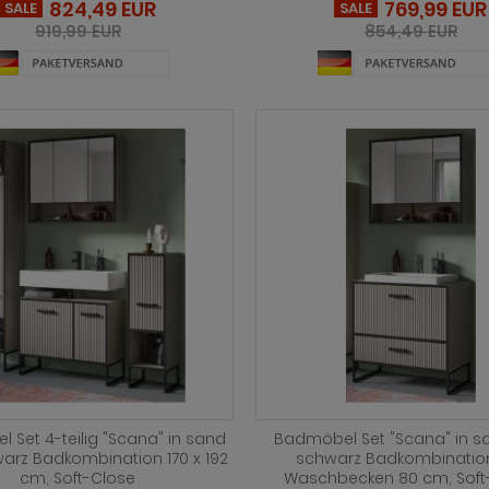
824,49 EUR
769,99 EUR
SALE
SALE
919,99 EUR
854,49 EUR
 Set 4-teilig "Scana" in sand
Badmöbel Set "Scana" in s
arz Badkombination 170 x 192
schwarz Badkombinatio
cm, Soft-Close
Waschbecken 80 cm, Soft