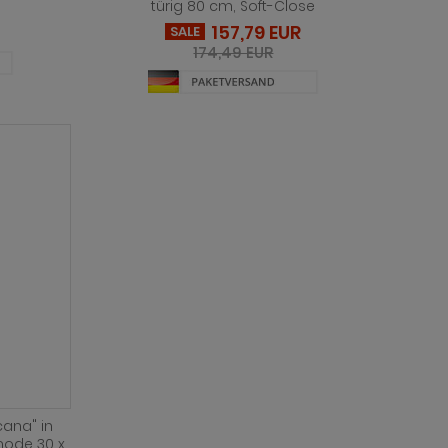
türig 80 cm, Soft-Close
157,79 EUR
SALE
174,49 EUR
ana" in
ode 30 x