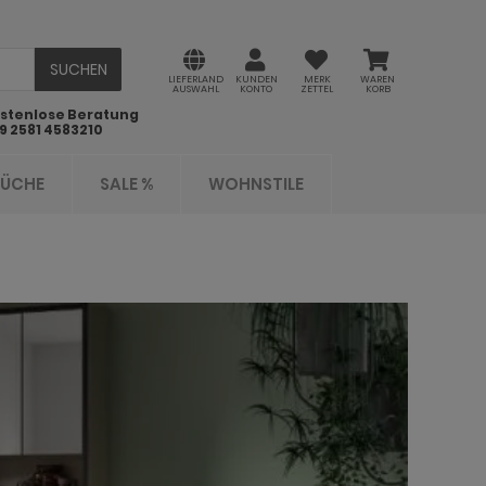
SUCHEN
LIEFERLAND
KUNDEN
MERK
WAREN
AUSWAHL
KONTO
ZETTEL
KORB
stenlose Beratung
9 2581 4583210
KÜCHE
SALE %
WOHNSTILE