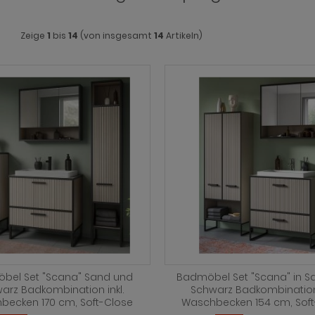
Zeige
1
bis
14
(von insgesamt
14
Artikeln)
bel Set "Scana" Sand und
Badmöbel Set "Scana" in S
arz Badkombination inkl.
Schwarz Badkombinatio
becken 170 cm, Soft-Close
Waschbecken 154 cm, Soft