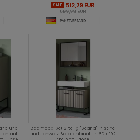
512,29 EUR
SALE
599,99 EUR
sand und
Badmöbel Set 2-teilig "Scana" in sand
schrank
und schwarz Badkombination 80 x 192
ft-Close
cm, Soft-Close