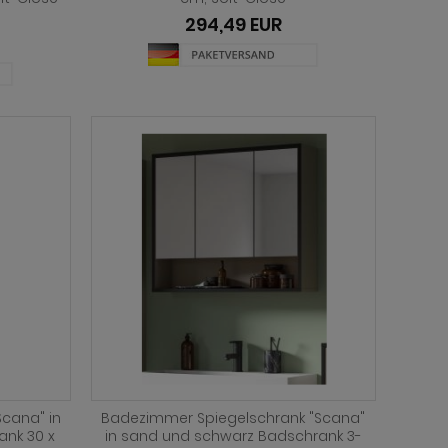
R
294,49 EUR
cana" in
Badezimmer Spiegelschrank "Scana"
nk 30 x
in sand und schwarz Badschrank 3-