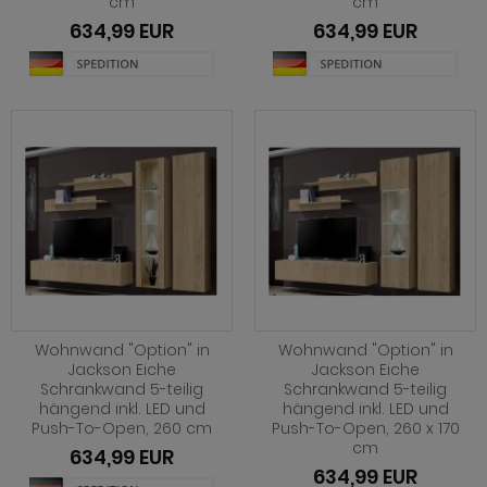
cm
cm
ohnprogramm Malta
dprogramm Sopela
634,99 EUR
634,99 EUR
ohnprogramm Matsdal
dprogramm Stove Old Style hell
ohnprogramm Meadow
dprogramm Stove weiß Pinie
hnprogramm Merced weiß
dprogramm Telly
hnprogramm Merced weiß-Eiche
adprogramm Tomaso
hnprogramm Milla
dprogramm Torsby grau
hnprogramm Mirano
dprogramm Torsby weiß
ohnprogramm Montez
dprogramm Willow
ohnprogramm Morgan
Wohnwand "Option" in
Wohnwand "Option" in
Jackson Eiche
Jackson Eiche
hnprogramm Netanja
Schrankwand 5-teilig
Schrankwand 5-teilig
hängend inkl. LED und
hängend inkl. LED und
Push-To-Open, 260 cm
Push-To-Open, 260 x 170
hnprogramm Niran
cm
634,99 EUR
hnprogramm Nobile
634,99 EUR