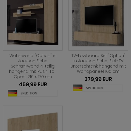
hnprogramm Stove weiß Pinie
ohnprogramm Stream
ohnprogramm Sumatra
hnprogramm Sunroof
ohnprogramm Synnax
Wohnwand "Option" in
TV-Lowboard Set "Option"
Jackson Eiche
in Jackson Eiche, Flat-TV
ohnprogramm Timber
Schrankwand 4-teilig
Unterschrank hängend mit
hängend mit Push-To-
Wandpaneel 160 cm
ohnprogramm Tomaso
Open, 210 x 170 cm
379,99 EUR
459,99 EUR
hnprogramm Tyler
hnprogramm Vestland
ohnprogramm Ward