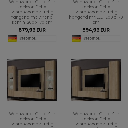
hnprogramm Foundry
Wohnwand "Option" in
Wohnwand "Option" in
Jackson Eiche
Jackson Eiche
eisezimmer Ronson
rderobe Mirano
dprogramm Livia Eiche
Schrankwand 4-teilig
Schrankwand 4-teilig
hnprogramm Georgia
hängend mit Ethanol
hängend mit LED, 260 x 170
eisezimmer Rovola
rderobe Nevia
dprogramm Livia Eiche und grau
Kamin, 260 x 170 cm
cm
hnprogramm Georgia in Eiche Tabak
879,99 EUR
694,99 EUR
eisezimmer Seyne
rderobe Niran
dprogramm Livia Kaschmir
hnprogramm Hartford
eisezimmer Stove Old Style hell
rderobe Relief
dprogramm Luna
hnprogramm Helge
eisezimmer Stove weiß Pinie
rderobe Rovola
adprogramm Mambo
ohnprogramm Hemsby
eisezimmer Vestland
rderobe Rumba
dprogramm Matteo grün
ohnprogramm Hooge
eisezimmer Ward
rderobe Salud
dprogramm Matteo Kaschmir
hnprogramm Infinity
rderobe Shawn
adprogramm Mezzo
hnprogramm Isgard Pistazie
rderobe Shawn Eiche
dprogramm Monte weiß Hochglanz
hnprogramm Isgard weiß
rderobe Skid
dprogramm Oderzo
hnprogramm Jesper
Wohnwand "Option" in
Wohnwand "Option" in
rderobe Stove Old Style hell
dprogramm Pebble grau
Jackson Eiche
Jackson Eiche
ohnprogramm Juna
Schrankwand 4-teilig
Schrankwand 4-teilig