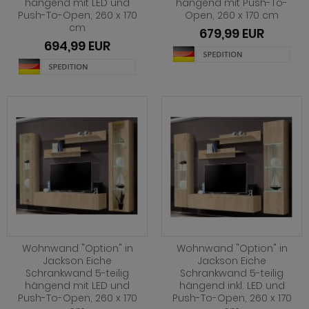
hängend mit LED und
hängend mit Push-To-
rderobe Stove weiß Pinie
dprogramm Relief
Push-To-Open, 260 x 170
Open, 260 x 170 cm
hnprogramm Ladis
cm
rderobe SystemX
dprogramm Roove
679,99 EUR
hnprogramm Lavell
694,99 EUR
rderobe Tomaso
dprogramm Rovola
hnprogramm Leian
rderobe Vektor
adprogramm Scana
ohnprogramm Liam
rderobe Ward
dprogramm Scana Artisan Eiche
hnprogramm Lille
dprogramm SetOne weiß und grau
hnprogramm Linea
adprogramm Shawn
hnprogramm Livorno
dprogramm Shawn Artisan Eiche
ohnprogramm Louna
dprogramm Shawn Salbei
ohnprogramm Lundby
dprogramm Shawn Sand
Wohnwand "Option" in
Wohnwand "Option" in
ohnprogramm Madea
Jackson Eiche
Jackson Eiche
dprogramm Shawn weiß
Schrankwand 5-teilig
Schrankwand 5-teilig
ohnprogramm Madem
hängend mit LED und
hängend inkl. LED und
Push-To-Open, 260 x 170
Push-To-Open, 260 x 170
dprogramm Skin