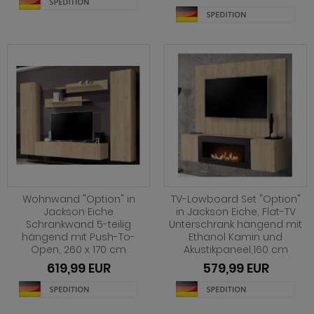
hnprogramm Norris
hnprogramm Norwich
ohnprogramm Ocean
ohnprogramm Palamos
hnprogramm Paterno
hnprogramm Piano
hnprogramm Plate
Wohnwand "Option" in
TV-Lowboard Set "Option"
hnprogramm Positano
Jackson Eiche
in Jackson Eiche, Flat-TV
Schrankwand 5-teilig
Unterschrank hängend mit
hnprogramm Prime
hängend mit Push-To-
Ethanol Kamin und
Open, 260 x 170 cm
Akustikpaneel,160 cm
hnprogramm Ribera
619,99 EUR
579,99 EUR
hnprogramm Rideau