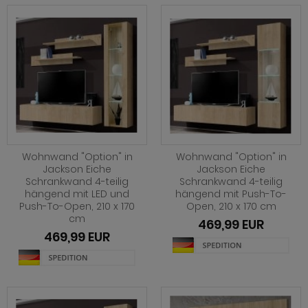
hnprogramm Rivian
ohnprogramm Romina
hnprogramm Ronin Eiche
hnprogramm Ronin Esche
ohnprogramm Ronson
hnprogramm Rooky weiß
Wohnwand "Option" in
Wohnwand "Option" in
hnprogramm Rovola
Jackson Eiche
Jackson Eiche
Schrankwand 4-teilig
Schrankwand 4-teilig
hnprogramm Rubin weiß
hängend mit LED und
hängend mit Push-To-
Push-To-Open, 210 x 170
Open, 210 x 170 cm
hnprogramm Scandik
cm
469,99 EUR
469,99 EUR
hnprogramm Sentra
ohnprogramm Seyne
hnprogramm Stove Old Style hell