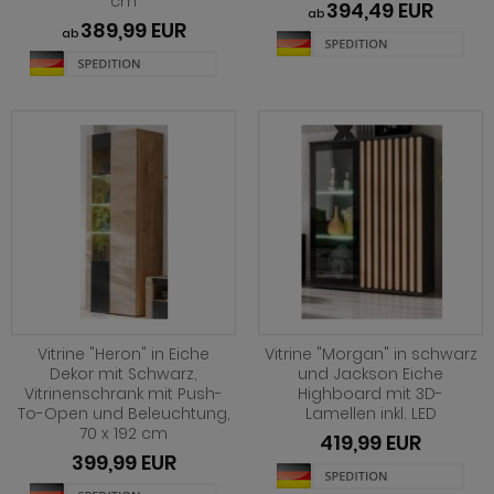
cm
394,49 EUR
ohnprogramm Tomaso
ab
389,99 EUR
hnprogramm Stove weiß Pinie
ab
hnprogramm Vestland
ohnprogramm Stream
ohnprogramm Ward
ohnprogramm Sumatra
hnprogramm Sunroof
ohnprogramm Synnax
ohnprogramm Timber
ohnprogramm Tomaso
hnprogramm Tyler
Vitrine "Heron" in Eiche
Vitrine "Morgan" in schwarz
hnprogramm Vestland
Dekor mit Schwarz,
und Jackson Eiche
Vitrinenschrank mit Push-
Highboard mit 3D-
To-Open und Beleuchtung,
Lamellen inkl. LED
ohnprogramm Ward
70 x 192 cm
419,99 EUR
399,99 EUR