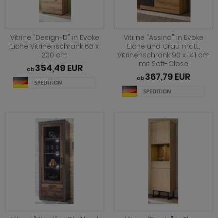
hnprogramm Niran
hnprogramm Norris
hnprogramm Nobile
hnprogramm Norwich
Vitrine "Design-D" in Evoke
Vitrine "Assina" in Evoke
hnprogramm Norwich
Eiche Vitrinenschrank 60 x
Eiche und Grau matt,
ohnprogramm Ocean
200 cm
Vitrinenschrank 90 x 141 cm
ohnprogramm Onawa grau
mit Soft-Close
354,49 EUR
ohnprogramm Palamos
ab
367,79 EUR
ohnprogramm Onawa grün
ab
hnprogramm Paterno
ohnprogramm Onawa weiß
hnprogramm Piano
hnprogramm Option Jackson Eiche
hnprogramm Plate
hnprogramm Option Kaschmir
hnprogramm Positano
hnprogramm Piano
hnprogramm Prime
hnprogramm Ribera
hnprogramm Ribera
hnprogramm Rideau
hnprogramm Rideau
hnprogramm Rivian