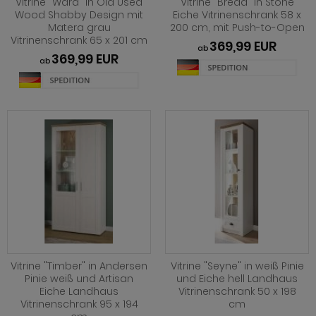
Vitrine "Ward" in Old Used
Vitrine "Breda" in Stone
hnprogramm Rivian
Wood Shabby Design mit
Eiche Vitrinenschrank 58 x
ohnprogramm Ronson
Matera grau
200 cm, mit Push-to-Open
ohnprogramm Romina
Vitrinenschrank 65 x 201 cm
369,99 EUR
hnprogramm Rovola
ab
369,99 EUR
hnprogramm Ronin Eiche
ab
hnprogramm Scandik
hnprogramm Ronin Esche
ohnprogramm Sena
ohnprogramm Ronson
hnprogramm Sentra
hnprogramm Rooky weiß
ohnprogramm Seyne
hnprogramm Rovola
hnprogramm Starlet
hnprogramm Rubin weiß
hnprogramm Stove Old Style hell
hnprogramm Scandik
hnprogramm Stove weiß Pinie
hnprogramm Sentra
Vitrine "Timber" in Andersen
Vitrine "Seyne" in weiß Pinie
hnprogramm Sunroof
Pinie weiß und Artisan
und Eiche hell Landhaus
ohnprogramm Seyne
Eiche Landhaus
Vitrinenschrank 50 x 198
ohnprogramm Timber
Vitrinenschrank 95 x 194
cm
hnprogramm Stove Old Style hell