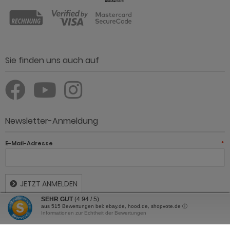
Zahlungsmethoden
Sie finden uns auch auf
Newsletter-Anmeldung
E-Mail-Adresse
*
SEHR GUT
(4.94 / 5)
aus
515
Bewertungen bei: ebay.de, hood.de, shopvote.de ⓘ
Informationen zur Echtheit der Bewertungen
JETZT ANMELDEN