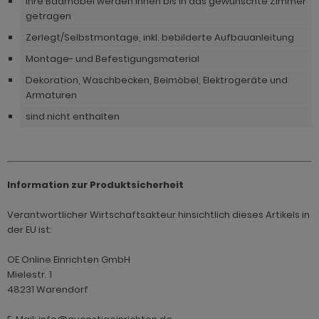
Ihre Badmöbel werden Ihnen bis in das gewünschte Zimmer
ohnprogramm Tomaso
getragen
hnprogramm Stove weiß Pinie
hnprogramm Vestland
Zerlegt/Selbstmontage, inkl. bebilderte Aufbauanleitung
ohnprogramm Stream
Montage- und Befestigungsmaterial
ohnprogramm Ward
ohnprogramm Sumatra
Dekoration, Waschbecken, Beimöbel, Elektrogeräte und
Armaturen
hnprogramm Sunroof
sind nicht enthalten
ohnprogramm Synnax
ohnprogramm Timber
ohnprogramm Tomaso
Information zur Produktsicherheit
hnprogramm Tyler
Verantwortlicher Wirtschaftsakteur hinsichtlich dieses Artikels in
der EU ist:
hnprogramm Vestland
OE Online Einrichten GmbH
ohnprogramm Ward
Mielestr. 1
48231 Warendorf