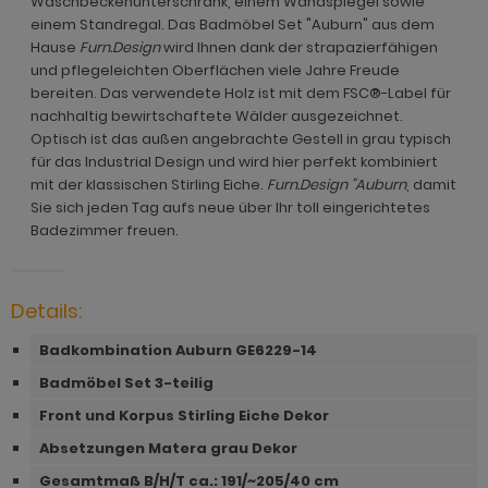
Waschbeckenunterschrank, einem Wandspiegel sowie
ohnprogramm Malta
einem Standregal. Das Badmöbel Set "Auburn" aus dem
ohnprogramm Madem
dprogramm Sopela
ohnprogramm Matsdal
Hause
Furn.Design
wird Ihnen dank der strapazierfähigen
ohnprogramm Malta
dprogramm Stove Old Style hell
und pflegeleichten Oberflächen viele Jahre Freude
ohnprogramm Meadow
bereiten. Das verwendete Holz ist mit dem FSC®-Label für
ohnprogramm Meadow
dprogramm Stove weiß Pinie
nachhaltig bewirtschaftete Wälder ausgezeichnet.
hnprogramm Merced weiß
Optisch ist das außen angebrachte Gestell in grau typisch
hnprogramm Merced weiß
dprogramm Telly
für das Industrial Design und wird hier perfekt kombiniert
hnprogramm Merced weiß-Eiche
mit der klassischen Stirling Eiche.
Furn.Design "Auburn
, damit
hnprogramm Merced weiß-Eiche
adprogramm Tomaso
Sie sich jeden Tag aufs neue über Ihr toll eingerichtetes
hnprogramm Milla
Badezimmer freuen.
ohnprogramm Miami
dprogramm Torsby grau
hnprogramm Mirano
hnprogramm Milla
dprogramm Torsby weiß
ohnprogramm Montez
Details:
hnprogramm Mirano
dprogramm Willow
ohnprogramm Morgan
Badkombination Auburn GE6229-14
ohnprogramm Montez
Badmöbel Set 3-teilig
hnprogramm Netanja
ohnprogramm Morena
Front und Korpus Stirling Eiche Dekor
hnprogramm Niran
Absetzungen Matera grau Dekor
ohnprogramm Morgan
hnprogramm Nobile
Gesamtmaß B/H/T ca.: 191
/~205/40 cm