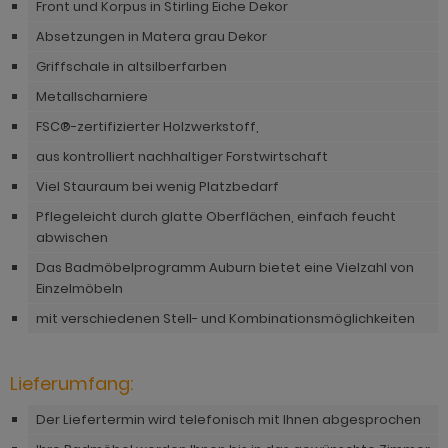
hnprogramm Rivian
Front und Korpus in Stirling Eiche Dekor
ohnprogramm Ronson
Absetzungen in Matera grau Dekor
ohnprogramm Romina
hnprogramm Rovola
Griffschale in altsilberfarben
hnprogramm Ronin Eiche
Metallscharniere
hnprogramm Scandik
hnprogramm Ronin Esche
FSC®-zertifizierter Holzwerkstoff,
ohnprogramm Sena
aus kontrolliert nachhaltiger Forstwirtschaft
ohnprogramm Ronson
hnprogramm Sentra
Viel Stauraum bei wenig Platzbedarf
hnprogramm Rooky weiß
Pflegeleicht durch glatte Oberflächen, einfach feucht
ohnprogramm Seyne
abwischen
hnprogramm Rovola
hnprogramm Starlet
Das Badmöbelprogramm Auburn bietet eine Vielzahl von
hnprogramm Rubin weiß
Einzelmöbeln
hnprogramm Stove Old Style hell
hnprogramm Scandik
mit verschiedenen Stell- und Kombinationsmöglichkeiten
hnprogramm Stove weiß Pinie
hnprogramm Sentra
hnprogramm Sunroof
Lieferumfang:
ohnprogramm Seyne
ohnprogramm Timber
Der Liefertermin wird telefonisch mit Ihnen abgesprochen
hnprogramm Stove Old Style hell