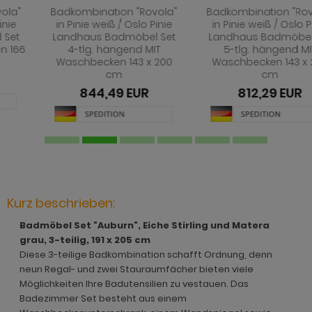
hnprogramm Jardins
rderobe Stove weiß Pinie
dprogramm Relief
Badkombination "Rovola"
Badkombination "Rovola"
hnprogramm Ladis
in Pinie weiß / Oslo Pinie
in Pinie weiß / Oslo Pinie
ohnprogramm Juna
rderobe SystemX
dprogramm Roove
Landhaus Badmöbel Set
Landhaus Badmöbel Set
hnprogramm Lavell
4-tlg. hängend MIT
5-tlg. hängend MIT
ohnprogramm Kiruma
rderobe Tomaso
dprogramm Rovola
Waschbecken 143 x 200
Waschbecken 143 x 200
hnprogramm Leian
cm
cm
hnprogramm Ladis
rderobe Vektor
adprogramm Scana
844,49 EUR
812,29 EUR
ohnprogramm Liam
hnprogramm Lavell
rderobe Ward
dprogramm Scana Artisan Eiche
hnprogramm Lille
ohnprogramm Liam
dprogramm SetOne weiß und grau
hnprogramm Linea
hnprogramm Linea
adprogramm Shawn
hnprogramm Livorno
hnprogramm Livorno
dprogramm Shawn Artisan Eiche
Kurz beschrieben:
ohnprogramm Louna
ohnprogramm Louna
dprogramm Shawn Salbei
Badmöbel Set "Auburn", Eiche Stirling und Matera
ohnprogramm Lundby
grau, 3-teilig, 191 x 205 cm
ohnprogramm Lundby
dprogramm Shawn Sand
Diese 3-teilige Badkombination schafft Ordnung, denn
ohnprogramm Madea
neun Regal- und zwei Stauraumfächer bieten viele
hnprogramm Luzern
dprogramm Shawn weiß
Möglichkeiten Ihre Badutensilien zu vestauen. Das
ohnprogramm Madem
Badezimmer Set besteht aus einem
ohnprogramm Madea
dprogramm Skin