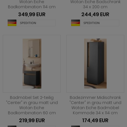
hnprogramm Foundry
Wotan Eiche
Wotan Eiche Badschrank
Badkombination 114 cm
34 x 200 cm
hnprogramm Forres
eisezimmer Ronson
rderobe Mirano
hnprogramm Georgia
349,99 EUR
244,49 EUR
hnprogramm Foundry
eisezimmer Rovola
rderobe Nevia
hnprogramm Georgia in Eiche Tabak
hnprogramm Georgia
eisezimmer Seyne
rderobe Niran
hnprogramm Hartford
hnprogramm Helge
eisezimmer Stove Old Style hell
rderobe Relief
hnprogramm Helge
ohnprogramm Hemsby
eisezimmer Stove weiß Pinie
rderobe Rovola
ohnprogramm Hemsby
ohnprogramm Heron
eisezimmer Vestland
rderobe Rumba
ohnprogramm Hooge
ohnprogramm Hooge
eisezimmer Ward
rderobe Salud
hnprogramm Infinity
hnprogramm Infinity
rderobe Shawn
hnprogramm Isgard Pistazie
hnprogramm Ingar
rderobe Shawn Eiche
Badmöbel Set 2-teilig
Badezimmer Midischrank
hnprogramm Isgard weiß
"Center" in grau matt und
"Center" in grau matt und
hnprogramm Isgard Pistazie
rderobe Skid
Wotan Eiche
Wotan Eiche Badmöbel
hnprogramm Jesper
Badkombination 60 cm
Kommode 34 x 114 cm
hnprogramm Isgard weiß
rderobe Stove Old Style hell
219,99 EUR
174,49 EUR
ohnprogramm Juna