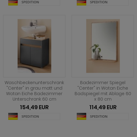
hnprogramm Jardins
rderobe Stove weiß Pinie
hnprogramm Ladis
ohnprogramm Juna
rderobe SystemX
hnprogramm Lavell
ohnprogramm Kiruma
rderobe Tomaso
hnprogramm Leian
hnprogramm Ladis
rderobe Vektor
ohnprogramm Liam
hnprogramm Lavell
rderobe Ward
hnprogramm Lille
ohnprogramm Liam
hnprogramm Linea
hnprogramm Linea
hnprogramm Livorno
Waschbeckenunterschrank
Badezimmer Spiegel
hnprogramm Livorno
"Center" in grau matt und
"Center" in Wotan Eiche
ohnprogramm Louna
Wotan Eiche Badezimmer
Badspiegel mit Ablage 60
ohnprogramm Louna
Unterschrank 60 cm
x 80 cm
ohnprogramm Lundby
154,49 EUR
114,49 EUR
ohnprogramm Lundby
ohnprogramm Madea
hnprogramm Luzern
ohnprogramm Madem
ohnprogramm Madea