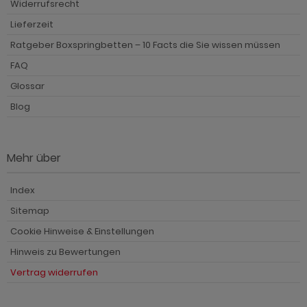
Widerrufsrecht
ohnprogramm Tomaso
hnprogramm Stove weiß Pinie
Lieferzeit
hnprogramm Vestland
ohnprogramm Stream
Ratgeber Boxspringbetten – 10 Facts die Sie wissen müssen
ohnprogramm Ward
FAQ
ohnprogramm Sumatra
Glossar
hnprogramm Sunroof
Blog
ohnprogramm Synnax
ohnprogramm Timber
Mehr über
ohnprogramm Tomaso
Index
hnprogramm Tyler
Sitemap
hnprogramm Vestland
Cookie Hinweise & Einstellungen
Hinweis zu Bewertungen
ohnprogramm Ward
Vertrag widerrufen