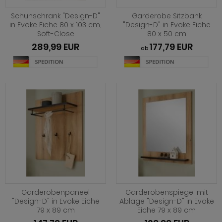
hnprogramm Niran
hnprogramm Norris
Schuhschrank "Design-D"
Garderobe Sitzbank
hnprogramm Nobile
in Evoke Eiche 80 x 103 cm,
"Design-D" in Evoke Eiche
hnprogramm Norwich
Soft-Close
80 x 50 cm
hnprogramm Norwich
289,99 EUR
177,79 EUR
ab
ohnprogramm Ocean
ohnprogramm Onawa grau
ohnprogramm Palamos
ohnprogramm Onawa grün
hnprogramm Paterno
ohnprogramm Onawa weiß
hnprogramm Piano
hnprogramm Option Jackson Eiche
hnprogramm Plate
hnprogramm Option Kaschmir
hnprogramm Positano
hnprogramm Piano
hnprogramm Prime
hnprogramm Ribera
hnprogramm Ribera
Garderobenpaneel
Garderobenspiegel mit
hnprogramm Rideau
"Design-D" in Evoke Eiche
Ablage "Design-D" in Evoke
hnprogramm Rideau
79 x 89 cm
Eiche 79 x 89 cm
hnprogramm Rivian