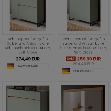
hnprogramm Niran
hnprogramm Norris
hnprogramm Nobile
hnprogramm Norwich
hnprogramm Norwich
ohnprogramm Ocean
ohnprogramm Onawa grau
ohnprogramm Palamos
Schuhkipper "Borga" in
Schuhschrank "Borga" in
ohnprogramm Onawa grün
Salbei und Artisan Eiche
Salbei und Artisan Eiche
hnprogramm Paterno
Schuhschrank 110 x 94 cm,
Flur Kommode 90 x 97 cm,
ohnprogramm Onawa weiß
Soft-Close
Soft-Close
hnprogramm Piano
274,49 EUR
259,99 EUR
SALE
hnprogramm Option Jackson Eiche
294,49 EUR
hnprogramm Plate
hnprogramm Option Kaschmir
hnprogramm Positano
hnprogramm Piano
hnprogramm Prime
hnprogramm Ribera
hnprogramm Ribera
hnprogramm Rideau
hnprogramm Rideau
hnprogramm Rivian