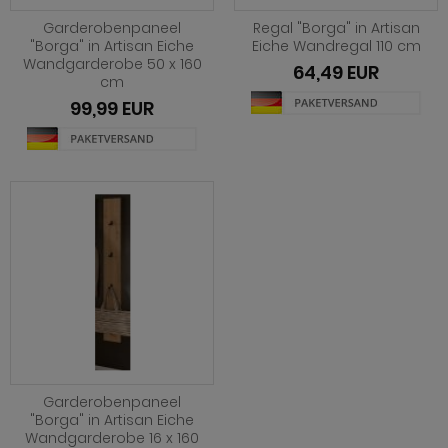
ohnprogramm Tomaso
hnprogramm Stove weiß Pinie
Garderobenpaneel
Regal "Borga" in Artisan
"Borga" in Artisan Eiche
Eiche Wandregal 110 cm
hnprogramm Vestland
Wandgarderobe 50 x 160
ohnprogramm Stream
64,49 EUR
cm
ohnprogramm Ward
ohnprogramm Sumatra
99,99 EUR
hnprogramm Sunroof
ohnprogramm Synnax
ohnprogramm Timber
ohnprogramm Tomaso
hnprogramm Tyler
hnprogramm Vestland
ohnprogramm Ward
Garderobenpaneel
"Borga" in Artisan Eiche
Wandgarderobe 16 x 160