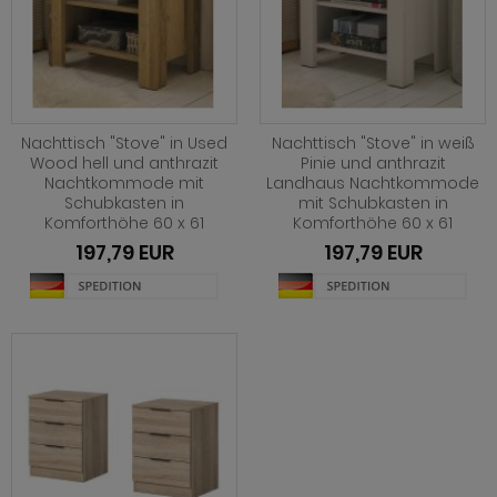
hnprogramm Nobile
hnprogramm Norris
hnprogramm Norwich
hnprogramm Norwich
ohnprogramm Onawa grau
ohnprogramm Ocean
ohnprogramm Onawa grün
Nachttisch "Stove" in Used
Nachttisch "Stove" in weiß
ohnprogramm Palamos
Wood hell und anthrazit
Pinie und anthrazit
ohnprogramm Onawa weiß
Nachtkommode mit
Landhaus Nachtkommode
hnprogramm Paterno
Schubkasten in
mit Schubkasten in
Komforthöhe 60 x 61
Komforthöhe 60 x 61
hnprogramm Option Jackson Eiche
hnprogramm Piano
197,79 EUR
197,79 EUR
hnprogramm Option Kaschmir
hnprogramm Plate
hnprogramm Piano
hnprogramm Positano
hnprogramm Ribera
hnprogramm Prime
hnprogramm Rideau
hnprogramm Ribera
hnprogramm Rivian
hnprogramm Rideau
ohnprogramm Ronson