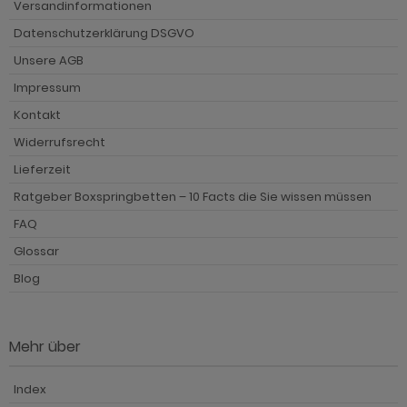
Versandinformationen
hnprogramm Vestland
hnprogramm Stove weiß Pinie
Datenschutzerklärung DSGVO
ohnprogramm Ward
ohnprogramm Stream
Unsere AGB
Impressum
ohnprogramm Sumatra
Kontakt
hnprogramm Sunroof
Widerrufsrecht
ohnprogramm Synnax
Lieferzeit
Ratgeber Boxspringbetten – 10 Facts die Sie wissen müssen
ohnprogramm Timber
FAQ
ohnprogramm Tomaso
Glossar
hnprogramm Tyler
Blog
hnprogramm Vestland
ohnprogramm Ward
Mehr über
Index