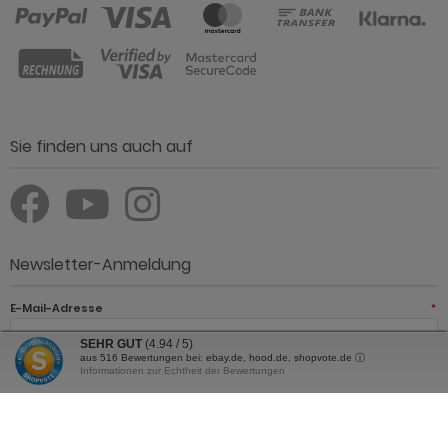
Sie finden uns auch auf
Newsletter-Anmeldung
E-Mail-Adresse
*
SEHR GUT
(4.94 / 5)
aus
516
Bewertungen bei: ebay.de, hood.de, shopvote.de ⓘ
Informationen zur Echtheit der Bewertungen
JETZT ANMELDEN
Der Newsletter kann jederzeit hier oder in Ihrem Kundenkonto
abbestellt werden.