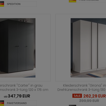
erschrank "Carter" in grau
Kleiderschrank "Girona" i
nschrank 3-türig 120 x 176 cm
Drehtürenschrank 3-türig 130
347,79 EUR
262,29 EUR
SALE
ab
399,99 EUR