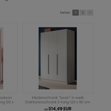
Seiten:
1
2
»
Jackson
Kleiderschrank "Swan" in weiß
ig 120 x
Drehtürenschrank 3-türig 120 x 181 cm
314,49 EUR
ab