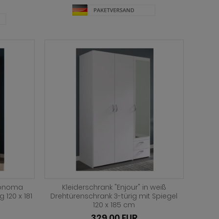
 Sonoma
Kleiderschrank "Enjour" in weiß
 120 x 181
Drehtürenschrank 3-türig mit Spiegel
120 x 185 cm
329,00 EUR