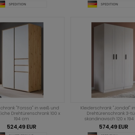
schrank "Forssa" in weiß und
Kleiderschrank "Jondal" i
 Eiche Drehtürenschrank 100 x
Drehtürenschrank 3-tü
194 cm
skandinavisch 120 x 19
524,49 EUR
574,49 EUR