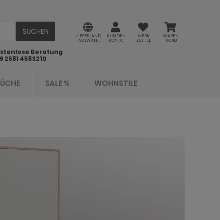
SUCHEN
LIEFERLAND
KUNDEN
MERK
WAREN
AUSWAHL
KONTO
ZETTEL
KORB
stenlose Beratung
9 2581 4583210
KÜCHE
SALE %
WOHNSTILE