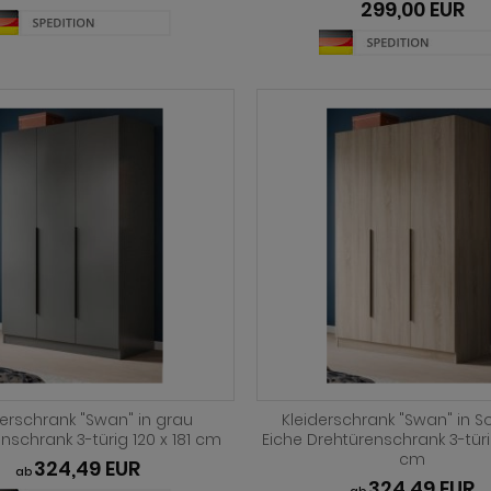
299,00 EUR
derschrank "Swan" in grau
Kleiderschrank "Swan" in
nschrank 3-türig 120 x 181 cm
Eiche Drehtürenschrank 3-türig
cm
324,49 EUR
ab
324,49 EUR