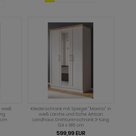
n weiß
Kleiderschrank mit Spiegel "Marina" in
rig
weiß Lärche und Eiche Artisan
4 cm
Landhaus Drehtürenschrank 3-türig
124 x 185 cm
599,99 EUR