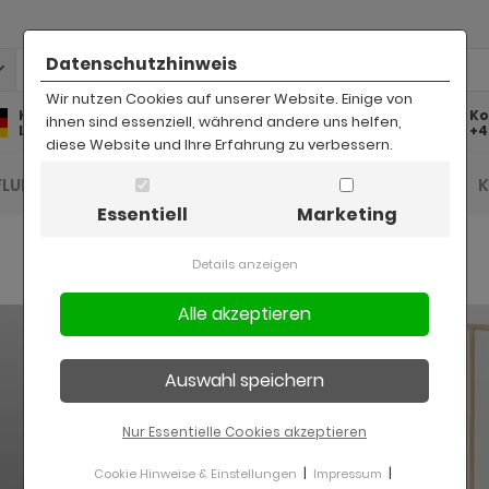
Datenschutzhinweis
Wir nutzen Cookies auf unserer Website. Einige von
Kostenlose
Kostenloser
Ko
ihnen sind essenziell, während andere uns helfen,
Lieferung
Rückversand
+4
diese Website und Ihre Erfahrung zu verbessern.
FLUR UND DIELE
BAD
KINDER
BÜRO
Essentiell
Marketing
Details anzeigen
Nur Essentielle Cookies akzeptieren
|
|
Cookie Hinweise & Einstellungen
Impressum