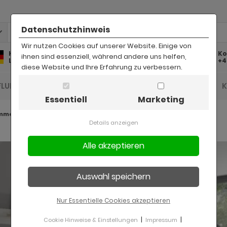
Datenschutzhinweis
Wir nutzen Cookies auf unserer Website. Einige von
Kostenlose
Kostenloser
Ko
ihnen sind essenziell, während andere uns helfen,
Lieferung
Rückversand
+4
diese Website und Ihre Erfahrung zu verbessern.
FLUR UND DIELE
BAD
KINDER
BÜRO
Essentiell
Marketing
mmer Isgard weiß
Details anzeigen
Nur Essentielle Cookies akzeptieren
|
|
Cookie Hinweise & Einstellungen
Impressum