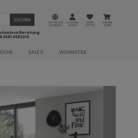
SUCHEN
LIEFERLAND
KUNDEN
MERK
WAREN
AUSWAHL
KONTO
ZETTEL
KORB
stenlose Beratung
9 2581 4583210
KÜCHE
SALE %
WOHNSTILE