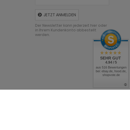
JETZT ANMELDEN
Der Newsletter kann jederzeit hier oder
in Ihrem Kundenkonto abbestellt
werden.
SEHR GUT
4.94 / 5
aus 516 Bewertungen
bei: ebay.de, hood.de,
shopvote.de