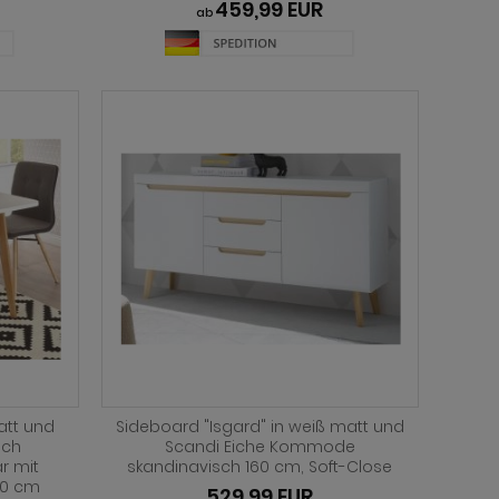
459,99 EUR
ab
att und
Sideboard "Isgard" in weiß matt und
sch
Scandi Eiche Kommode
r mit
skandinavisch 160 cm, Soft-Close
 80 cm
529,99 EUR