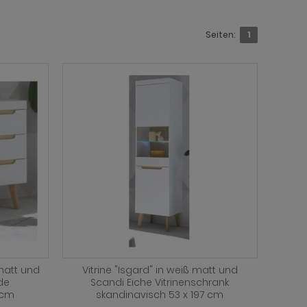
Seiten:
1
matt und
Vitrine "Isgard" in weiß matt und
de
Scandi Eiche Vitrinenschrank
 cm
skandinavisch 53 x 197 cm