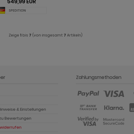
549,99 EUR
Zeige
1
bis
7
(von insgesamt
7
Artikeln)
ber
Zahlungsmethoden
p
inweise & Einstellungen
 zu Bewertungen
 widerrufen