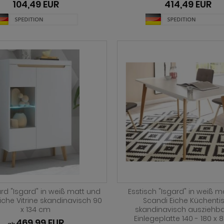
104,49 EUR
414,49 EUR
rd "Isgard" in weiß matt und
Esstisch "Isgard" in weiß m
iche Vitrine skandinavisch 90
Scandi Eiche Küchenti
x 134 cm
skandinavisch ausziehba
Einlegeplatte 140 - 180 x
469,99 EUR