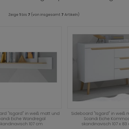
Zeige
1
bis
7
(von insgesamt
7
Artikeln)
d "Isgard" in weiß matt und
Sideboard "Isgard" in weiß 
candi Eiche Wandregal
Scandi Eiche Kommo
skandinavisch 107 cm
skandinavisch 107 x 83