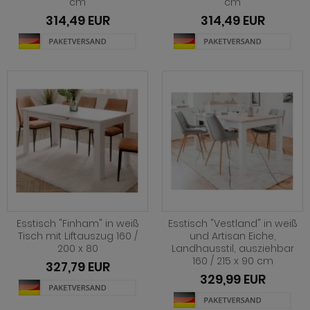
cm
cm
hnprogramm Niran
hnprogramm Norris
314,49 EUR
314,49 EUR
hnprogramm Nobile
hnprogramm Norwich
hnprogramm Norwich
ohnprogramm Ocean
ohnprogramm Onawa grau
ohnprogramm Palamos
ohnprogramm Onawa grün
hnprogramm Paterno
ohnprogramm Onawa weiß
hnprogramm Piano
hnprogramm Option Jackson Eiche
hnprogramm Plate
hnprogramm Option Kaschmir
hnprogramm Positano
hnprogramm Piano
Esstisch "Finham" in weiß
Esstisch "Vestland" in weiß
hnprogramm Prime
Tisch mit Liftauszug 160 /
und Artisan Eiche,
hnprogramm Ribera
200 x 80
Landhausstil, ausziehbar
hnprogramm Ribera
160 / 215 x 90 cm
327,79 EUR
hnprogramm Rideau
329,99 EUR
hnprogramm Rideau
hnprogramm Rivian