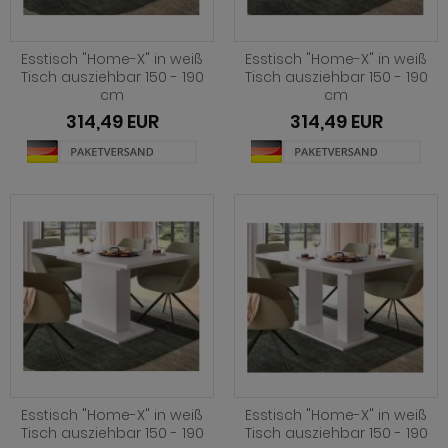
ohnprogramm Malta
ohnprogramm Madem
dprogramm Sopela
ohnprogramm Matsdal
Esstisch "Home-X" in weiß
Esstisch "Home-X" in weiß
ohnprogramm Malta
dprogramm Stove Old Style hell
Tisch ausziehbar 150 - 190
Tisch ausziehbar 150 - 190
ohnprogramm Meadow
cm
cm
ohnprogramm Meadow
dprogramm Stove weiß Pinie
314,49 EUR
314,49 EUR
hnprogramm Merced weiß
hnprogramm Merced weiß
dprogramm Telly
hnprogramm Merced weiß-Eiche
hnprogramm Merced weiß-Eiche
adprogramm Tomaso
hnprogramm Milla
ohnprogramm Miami
dprogramm Torsby grau
hnprogramm Mirano
hnprogramm Milla
dprogramm Torsby weiß
ohnprogramm Montez
hnprogramm Mirano
dprogramm Willow
ohnprogramm Morgan
ohnprogramm Montez
hnprogramm Netanja
ohnprogramm Morena
hnprogramm Niran
Esstisch "Home-X" in weiß
Esstisch "Home-X" in weiß
ohnprogramm Morgan
Tisch ausziehbar 150 - 190
Tisch ausziehbar 150 - 190
hnprogramm Nobile