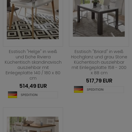
ohnprogramm Tomaso
hnprogramm Stove weiß Pinie
hnprogramm Vestland
ohnprogramm Stream
ohnprogramm Ward
ohnprogramm Sumatra
hnprogramm Sunroof
Esstisch "Helge" in weiß
Esstisch "Briard" in weiß
ohnprogramm Synnax
und Eiche Riviera
Hochglanz und grau Stone
Küchentisch skandinavisch
Küchentisch ausziehbar
ohnprogramm Timber
ausziehbar mit
mit Einlegeplatte 158 - 200
Einlegeplatte 140 / 180 x 80
x 88 cm
ohnprogramm Tomaso
cm
517,79 EUR
514,49 EUR
hnprogramm Tyler
hnprogramm Vestland
ohnprogramm Ward