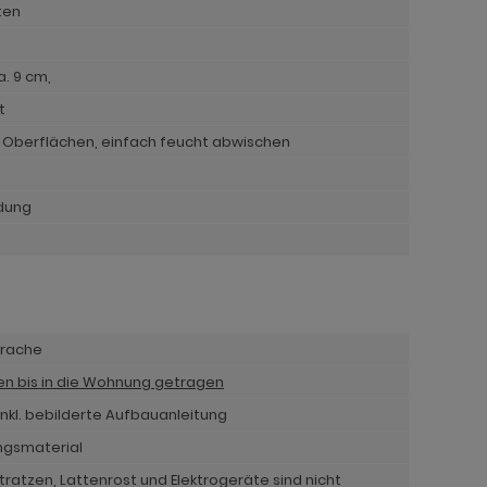
lten
a. 9 cm,
t
e Oberflächen, einfach feucht abwischen
ldung
prache
nen bis in die Wohnung getragen
nkl. bebilderte Aufbauanleitung
ngsmaterial
ratzen, Lattenrost und Elektrogeräte sind nicht