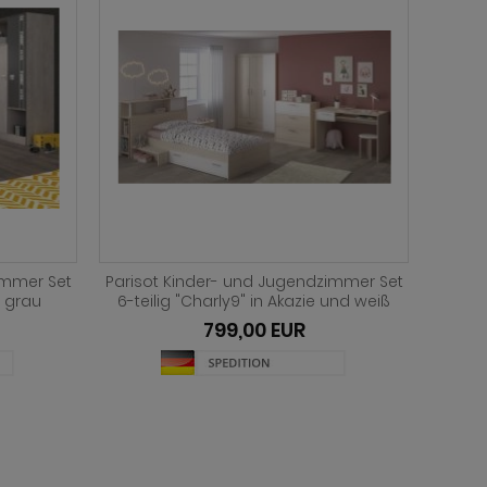
immer Set
Parisot Kinder und Jugend
Pari
 und weiß
Schlafzimmer "Most" Akazie und weiß
"Fabri
Set mit Stauraumbett (160 x 200) und
Be
Kleiderschrank
519,00 EUR