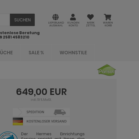
SUCHEN
LIEFERLAND
KUNDEN
MERK
WAREN
AUSWAHL
KONTO
ZETTEL
KORB
stenlose Beratung
9 2581 4583210
KÜCHE
SALE %
WOHNSTILE
649,00 EUR
inkl. 19 % MwSt.
Der Hermes Einrichtungs
Service spricht mit Ihnen den