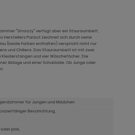
ndzimmer "Smoozy" verfügt über ein Stauraumbett,
 Herstellers Parisot zeichnet sich durch seine
au (beide Farben enthalten) verspricht nicht nur
nens und Chillens. Das Stauraumbett ist mit zwei
 Kleiderstangen und vier Wäschefächer. Die
ener Ablage und einer Schublade. Ob Junge oder
n.
ugendzimmer für Jungen und Mädchen
apazierfähiger Beschichtung,
oder pink,