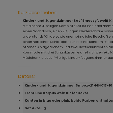
hnprogramm Jardins
rderobe Stove weiß Pinie
dprogramm Relief
hnprogramm Ladis
ohnprogramm Juna
rderobe SystemX
dprogramm Roove
hnprogramm Lavell
Kurz beschrieben:
Kinder- und Jugendzimmer Set "Smoozy", weiß Kief
ohnprogramm Kiruma
rderobe Tomaso
dprogramm Rovola
hnprogramm Leian
Mit diesem 4-teiligen Komplett Set ist Ihr Kinderzi
hnprogramm Ladis
rderobe Vektor
adprogramm Scana
ohnprogramm Liam
einen Nachttisch, einen 2-türigen Kleiderschrank sow
widerstandsfähige sowie unempfindliche Beschaffenhei
hnprogramm Lavell
rderobe Ward
dprogramm Scana Artisan Eiche
hnprogramm Lille
einen herrlichen Schlafplatz für Ihr Kind, sondern ist
offenen Ablagefächern und zwei Bettschubkästen für 
ohnprogramm Liam
dprogramm SetOne weiß und grau
hnprogramm Linea
Kommode mit drei Schubkästen eignet sich perfekt fü
Mädchen - dieses 4-teilige Kinder-/Jugendzimmer aus
hnprogramm Linea
adprogramm Shawn
hnprogramm Livorno
hnprogramm Livorno
dprogramm Shawn Artisan Eiche
ohnprogramm Louna
Details:
ohnprogramm Louna
dprogramm Shawn Salbei
ohnprogramm Lundby
Kinder- und Jugendzimmer Smoozy21 GE4017-10
ohnprogramm Lundby
dprogramm Shawn Sand
ohnprogramm Madea
Front und Korpus weiß Kiefer Dekor
hnprogramm Luzern
dprogramm Shawn weiß
ohnprogramm Madem
Kanten in
blau oder pink, beide Farben enthalte
Set 4-teilig
ohnprogramm Madea
dprogramm Skin
ohnprogramm Malta