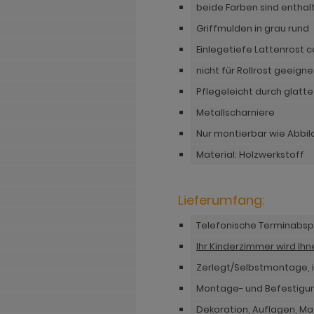
beide Farben sind entha
Griffmulden in grau rund
Einlegetiefe Lattenrost c
nicht für Rollrost geeigne
Pflegeleicht durch glatt
Metallscharniere
Nur montierbar wie Abbi
Material: Holzwerkstoff
Lieferumfang:
Telefonische Terminabs
Ihr Kinderzimmer wird Ih
Zerlegt/Selbstmontage, i
Montage- und Befestigu
Dekoration, Auflagen, Mat