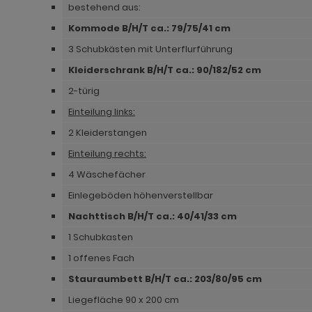
bestehend aus:
ohnprogramm Madem
dprogramm Sopela
ohnprogramm Matsdal
Kommode B/H/T ca.: 79/75/41 cm
ohnprogramm Malta
dprogramm Stove Old Style hell
ohnprogramm Meadow
3 Schubkästen mit Unterflurführung
Kleiderschrank B/H/T ca.: 90/182/52 cm
ohnprogramm Meadow
dprogramm Stove weiß Pinie
hnprogramm Merced weiß
2-türig
hnprogramm Merced weiß
dprogramm Telly
hnprogramm Merced weiß-Eiche
Einteilung links:
hnprogramm Merced weiß-Eiche
adprogramm Tomaso
hnprogramm Milla
2 Kleiderstangen
Einteilung rechts:
ohnprogramm Miami
dprogramm Torsby grau
hnprogramm Mirano
4 Wäschefächer
hnprogramm Milla
dprogramm Torsby weiß
ohnprogramm Montez
Einlegeböden höhenverstellbar
hnprogramm Mirano
dprogramm Willow
ohnprogramm Morgan
Nachttisch B/H/T ca.: 40/41/33 cm
ohnprogramm Montez
hnprogramm Netanja
1 Schubkasten
1 offenes Fach
ohnprogramm Morena
hnprogramm Niran
Stauraumbett B/H/T ca.: 203/80/95 cm
ohnprogramm Morgan
hnprogramm Nobile
Liegefläche 90 x 200 cm