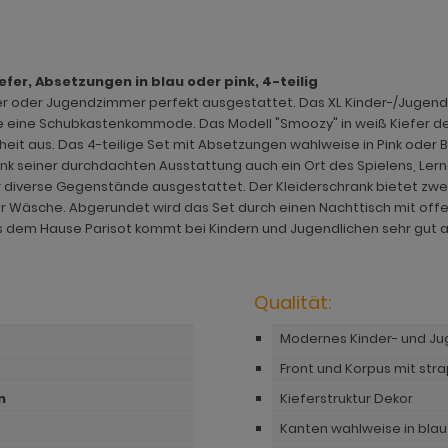
er, Absetzungen in blau oder pink, 4-teilig
mmer oder Jugendzimmer perfekt ausgestattet. Das XL Kinder-/Juge
ie eine Schubkastenkommode. Das Modell "Smoozy" in weiß Kiefer des
t aus. Das 4-teilige Set mit Absetzungen wahlweise in Pink oder Bl
 dank seiner durchdachten Ausstattung auch ein Ort des Spielens, Ler
diverse Gegenstände ausgestattet. Der Kleiderschrank bietet zwei
r Wäsche. Abgerundet wird das Set durch einen Nachttisch mit off
 dem Hause Parisot kommt bei Kindern und Jugendlichen sehr gut a
Qualität:
Modernes Kinder- und J
Front und Korpus mit str
n
Kieferstruktur Dekor
Kanten wahlweise in blau 