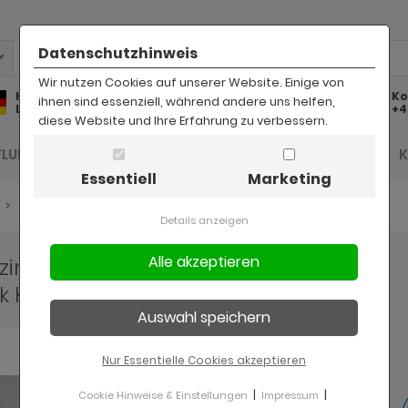
Datenschutzhinweis
Wir nutzen Cookies auf unserer Website. Einige von
Kostenlose
Kostenloser
Ko
ihnen sind essenziell, während andere uns helfen,
Lieferung
Rückversand
+4
diese Website und Ihre Erfahrung zu verbessern.
FLUR UND DIELE
BAD
KINDER
BÜRO
Essentiell
Marketing
Jugendzimmer komplett
Details anzeigen
dzimmer "Smoozy21" in weiß
k Komplett-Set 4-teilig
Nur Essentielle Cookies akzeptieren
|
|
Cookie Hinweise & Einstellungen
Impressum