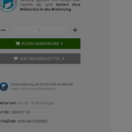
Termin ab und
liefert Ihre
Möbel bis in die Wohnung
.
IN DEN WARENKORB
AUF DEN MERKZETTEL
Finanzierung ab 22,00 EUR im Monat
mehr Infos zum Ratenkauf
ieferzeit:
ca. 10 - 15 Werktage
rt.Nr.:
GE4017-10
TIN/EAN:
4262487063855