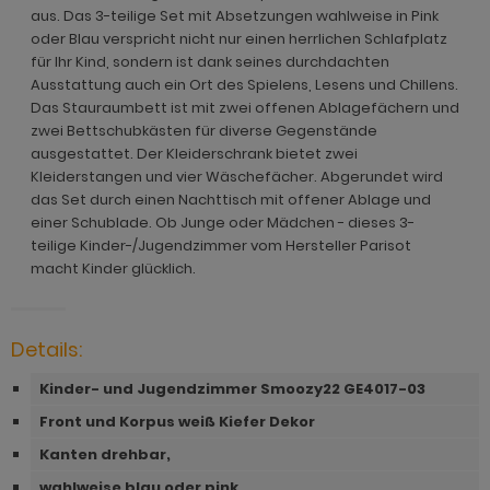
ohnprogramm Malta
aus. Das 3-teilige Set mit Absetzungen wahlweise in Pink
ohnprogramm Malta
dprogramm Sopela
oder Blau verspricht nicht nur einen herrlichen Schlafplatz
ohnprogramm Matsdal
für Ihr Kind, sondern ist dank seines durchdachten
ohnprogramm Meadow
dprogramm Stove Old Style hell
Ausstattung auch ein Ort des Spielens, Lesens und Chillens.
ohnprogramm Meadow
Das Stauraumbett ist mit zwei offenen Ablagefächern und
hnprogramm Merced weiß
dprogramm Stove weiß Pinie
zwei Bettschubkästen für diverse Gegenstände
hnprogramm Merced weiß
ausgestattet. Der Kleiderschrank bietet zwei
hnprogramm Merced weiß-Eiche
dprogramm Telly
hnprogramm Merced weiß-Eiche
Kleiderstangen und vier Wäschefächer. Abgerundet wird
ohnprogramm Miami
adprogramm Tomaso
das Set durch einen Nachttisch mit offener Ablage und
hnprogramm Milla
einer Schublade. Ob Junge oder Mädchen - dieses 3-
hnprogramm Milla
dprogramm Torsby grau
teilige Kinder-/Jugendzimmer vom Hersteller Parisot
hnprogramm Mirano
macht Kinder glücklich.
hnprogramm Mirano
dprogramm Torsby weiß
ohnprogramm Montez
ohnprogramm Montez
dprogramm Willow
Details:
ohnprogramm Morgan
ohnprogramm Morena
Kinder- und Jugendzimmer Smoozy22 GE4017-03
hnprogramm Netanja
ohnprogramm Morgan
Front und Korpus weiß Kiefer Dekor
hnprogramm Niran
Kanten drehbar,
hnprogramm Niran
hnprogramm Nobile
wahlweise blau oder pink