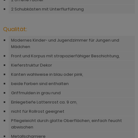
hnprogramm Rivian
hnprogramm Rovola
2 Schubkästen mit Unterflurführung
ohnprogramm Romina
hnprogramm Scandik
hnprogramm Ronin Eiche
Qualität:
ohnprogramm Sena
hnprogramm Ronin Esche
Modernes Kinder- und Jugendzimmer für Jungen und
hnprogramm Sentra
Mädchen
ohnprogramm Ronson
Front und Korpus mit strapazierfähiger Beschichtung,
ohnprogramm Seyne
hnprogramm Rooky weiß
Kieferstruktur Dekor
hnprogramm Starlet
hnprogramm Rovola
Kanten wahlweise in blau oder pink,
hnprogramm Stove Old Style hell
beide Farben sind enthalten
hnprogramm Rubin weiß
hnprogramm Stove weiß Pinie
Griffmulden in grau rund
hnprogramm Scandik
Einlegetiefe Lattenrost ca. 9 cm,
hnprogramm Sunroof
hnprogramm Sentra
nicht für Rollrost geeignet
ohnprogramm Timber
Pflegeleicht durch glatte Oberflächen, einfach feucht
ohnprogramm Seyne
abwischen
ohnprogramm Tomaso
hnprogramm Stove Old Style hell
Metallscharniere