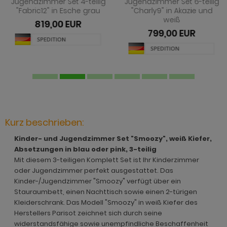
Jugendzimmer Set 4-teilig
Jugendzimmer Set 6-teilig
ohnprogramm Juna
rderobe Stove weiß Pinie
dprogramm Relief
"Fabric12" in Esche grau
"Charly9" in Akazie und
hnprogramm Ladis
weiß
819,00 EUR
ohnprogramm Kiruma
rderobe SystemX
dprogramm Roove
799,00 EUR
hnprogramm Lavell
hnprogramm Ladis
rderobe Tomaso
dprogramm Rovola
hnprogramm Leian
hnprogramm Lavell
rderobe Vektor
adprogramm Scana
ohnprogramm Liam
ohnprogramm Liam
rderobe Ward
dprogramm Scana Artisan Eiche
hnprogramm Lille
hnprogramm Linea
dprogramm SetOne weiß und grau
hnprogramm Linea
Kurz beschrieben:
hnprogramm Livorno
adprogramm Shawn
hnprogramm Livorno
Kinder- und Jugendzimmer Set "Smoozy", weiß Kiefer,
ohnprogramm Louna
dprogramm Shawn Artisan Eiche
Absetzungen in blau oder pink, 3-teilig
ohnprogramm Louna
Mit diesem 3-teiligen Komplett Set ist Ihr Kinderzimmer
ohnprogramm Lundby
dprogramm Shawn Salbei
ohnprogramm Lundby
oder Jugendzimmer perfekt ausgestattet. Das
hnprogramm Luzern
dprogramm Shawn Sand
Kinder-/Jugendzimmer "Smoozy" verfügt über ein
ohnprogramm Madea
Stauraumbett, einen Nachttisch sowie einen 2-türigen
ohnprogramm Madea
dprogramm Shawn weiß
Kleiderschrank. Das Modell "Smoozy" in weiß Kiefer des
ohnprogramm Madem
Herstellers Parisot zeichnet sich durch seine
ohnprogramm Madem
dprogramm Skin
widerstandsfähige sowie unempfindliche Beschaffenheit