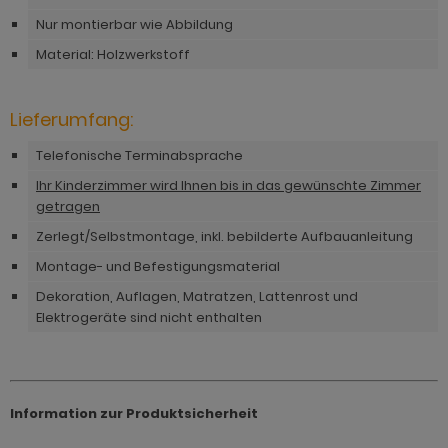
hnprogramm Vestland
Nur montierbar wie Abbildung
hnprogramm Stove weiß Pinie
ohnprogramm Ward
Material: Holzwerkstoff
ohnprogramm Stream
ohnprogramm Sumatra
Lieferumfang:
hnprogramm Sunroof
Telefonische Terminabsprache
ohnprogramm Synnax
Ihr Kinderzimmer wird Ihnen bis in das gewünschte Zimmer
getragen
ohnprogramm Timber
Zerlegt/Selbstmontage, inkl. bebilderte Aufbauanleitung
ohnprogramm Tomaso
Montage- und Befestigungsmaterial
Dekoration, Auflagen, Matratzen, Lattenrost und
hnprogramm Tyler
Elektrogeräte sind nicht enthalten
hnprogramm Vestland
ohnprogramm Ward
Information zur Produktsicherheit