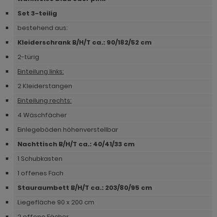
hnprogramm Nobile
hnprogramm Norris
Set 3-teilig
hnprogramm Norwich
bestehend aus:
hnprogramm Norwich
ohnprogramm Onawa grau
Kleiderschrank B/H/T ca.: 90/182/52 cm
ohnprogramm Ocean
2-türig
ohnprogramm Onawa grün
ohnprogramm Palamos
Einteilung links:
ohnprogramm Onawa weiß
2 Kleiderstangen
hnprogramm Paterno
hnprogramm Option Jackson Eiche
Einteilung rechts:
hnprogramm Piano
4 Wäschfächer
hnprogramm Option Kaschmir
hnprogramm Plate
Einlegeböden höhenverstellbar
hnprogramm Piano
Nachttisch B/H/T ca.: 40/41/33 cm
hnprogramm Positano
hnprogramm Ribera
1 Schubkasten
hnprogramm Prime
1 offenes Fach
hnprogramm Rideau
hnprogramm Ribera
Stauraumbett B/H/T ca.: 203/80/95 cm
hnprogramm Rivian
hnprogramm Rideau
Liegefläche 90 x 200 cm
ohnprogramm Ronson
2 offene Fächer