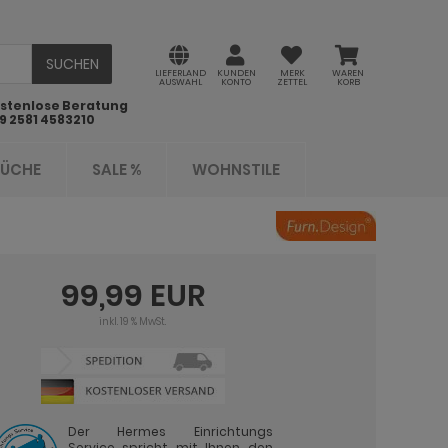
SUCHEN
LIEFERLAND
KUNDEN
MERK
WAREN
AUSWAHL
KONTO
ZETTEL
KORB
stenlose Beratung
9 2581 4583210
KÜCHE
SALE %
WOHNSTILE
99,99 EUR
inkl. 19 % MwSt.
Der Hermes Einrichtungs
Service spricht mit Ihnen den