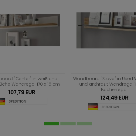
rd "Ward" in Old Used Wood
Wandboard "Stove" in weiß P
y Design mit Matera grau
anthrazit Landhaus Wandreg
andregal 153 x 23 cm
Bücherregal
107,79 EUR
124,49 EUR