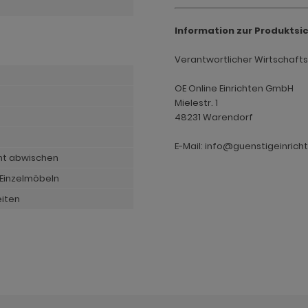
Information zur Produktsi
Verantwortlicher Wirtschaftsak
OE Online Einrichten GmbH
Mielestr. 1
48231 Warendorf
E-Mail: info@guenstigeinrich
cht abwischen
 Einzelmöbeln
eiten