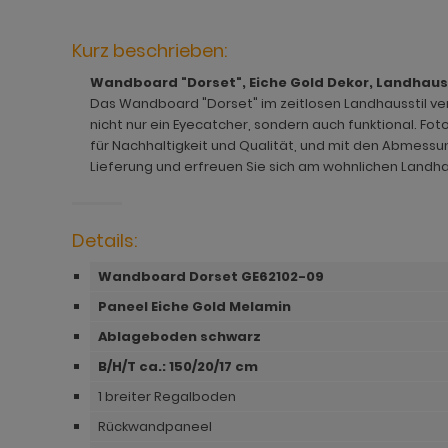
hnprogramm Jardins
rderobe Stove weiß Pinie
dprogramm Relief
hnprogramm Ladis
ohnprogramm Juna
rderobe SystemX
dprogramm Roove
hnprogramm Lavell
Kurz beschrieben:
Wandboard "Dorset", Eiche Gold Dekor, Landhausst
ohnprogramm Kiruma
rderobe Tomaso
dprogramm Rovola
hnprogramm Leian
Das Wandboard "Dorset" im zeitlosen Landhausstil verl
hnprogramm Ladis
rderobe Vektor
adprogramm Scana
ohnprogramm Liam
nicht nur ein Eyecatcher, sondern auch funktional. Fot
für Nachhaltigkeit und Qualität, und mit den Abmessun
hnprogramm Lavell
rderobe Ward
dprogramm Scana Artisan Eiche
hnprogramm Lille
Lieferung und erfreuen Sie sich am wohnlichen Landhau
ohnprogramm Liam
dprogramm SetOne weiß und grau
hnprogramm Linea
Details:
hnprogramm Linea
adprogramm Shawn
hnprogramm Livorno
Wandboard Dorset GE62102-09
hnprogramm Livorno
dprogramm Shawn Artisan Eiche
ohnprogramm Louna
Paneel Eiche Gold Melamin
ohnprogramm Louna
dprogramm Shawn Salbei
ohnprogramm Lundby
Ablageboden schwarz
ohnprogramm Lundby
dprogramm Shawn Sand
ohnprogramm Madea
B/H/T ca.: 150
/20/17 cm
hnprogramm Luzern
dprogramm Shawn weiß
ohnprogramm Madem
1 breiter Regalboden
Rückwandpaneel
ohnprogramm Madea
dprogramm Skin
ohnprogramm Malta