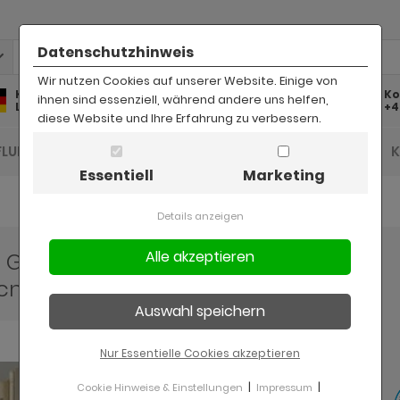
Datenschutzhinweis
Wir nutzen Cookies auf unserer Website. Einige von
Kostenlose
Kostenloser
Ko
ihnen sind essenziell, während andere uns helfen,
Lieferung
Rückversand
+4
diese Website und Ihre Erfahrung zu verbessern.
FLUR UND DIELE
BAD
KINDER
BÜRO
Essentiell
Marketing
Details anzeigen
he Gold Landhaus Wandregal
 cm
Nur Essentielle Cookies akzeptieren
|
|
Cookie Hinweise & Einstellungen
Impressum