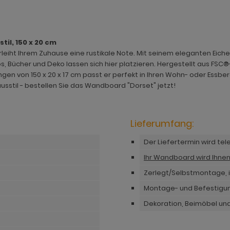
il, 150 x 20 cm
eiht Ihrem Zuhause eine rustikale Note. Mit seinem eleganten Eiche
os, Bücher und Deko lassen sich hier platzieren. Hergestellt aus FS
gen von 150 x 20 x 17 cm passt er perfekt in Ihren Wohn- oder Essbe
sstil - bestellen Sie das Wandboard "Dorset" jetzt!
Lieferumfang:
Der Liefertermin wird te
Ihr Wandboard wird Ihne
Zerlegt/Selbstmontage, i
Montage- und Befestigu
Dekoration, Beimöbel und