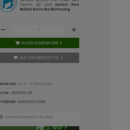
Termin ab und
liefert Ihre
Möbel bis in die Wohnung
.
IN DEN WARENKORB
AUF DEN MERKZETTEL
ieferzeit:
ca. 6 - 10 Werktage
rt.Nr.:
GE62102-09
TIN/EAN:
4262501037985
Artikeldatenblatt drucken