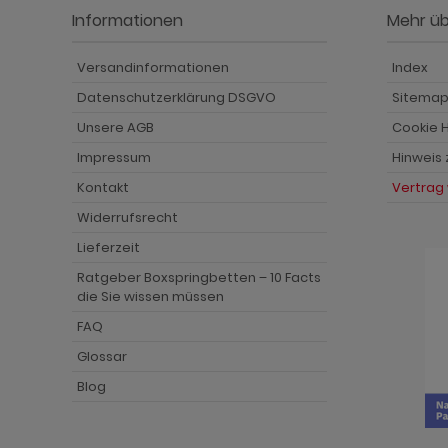
hnprogramm Niran
hnprogramm Norris
Informationen
Mehr ü
hnprogramm Nobile
hnprogramm Norwich
Versandinformationen
Index
hnprogramm Norwich
ohnprogramm Ocean
Datenschutzerklärung DSGVO
Sitema
ohnprogramm Onawa grau
ohnprogramm Palamos
Unsere AGB
Cookie H
Impressum
Hinweis
ohnprogramm Onawa grün
hnprogramm Paterno
Kontakt
Vertrag
ohnprogramm Onawa weiß
hnprogramm Piano
Widerrufsrecht
hnprogramm Option Jackson Eiche
hnprogramm Plate
Lieferzeit
Ratgeber Boxspringbetten – 10 Facts
hnprogramm Option Kaschmir
hnprogramm Positano
die Sie wissen müssen
hnprogramm Piano
hnprogramm Prime
FAQ
Glossar
hnprogramm Ribera
hnprogramm Ribera
Blog
hnprogramm Rideau
hnprogramm Rideau
hnprogramm Rivian
hnprogramm Rivian