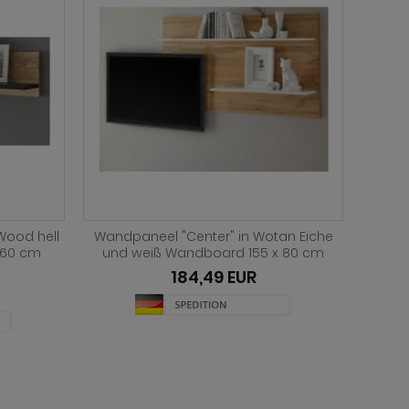
inie und
Wandboard "Ronson" in Artisan Eiche
Wandb
al 160 cm
Wandregal skandinavisch 107 x 17 cm
B
104,49 EUR