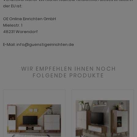
ohnprogramm Tomaso
der EU ist:
hnprogramm Stove weiß Pinie
hnprogramm Vestland
OE Online Einrichten GmbH
ohnprogramm Stream
Mielestr. 1
ohnprogramm Ward
ohnprogramm Sumatra
48231 Warendorf
hnprogramm Sunroof
E-Mail: info@guenstigeinrichten.de
ohnprogramm Synnax
ohnprogramm Timber
WIR EMPFEHLEN IHNEN NOCH
FOLGENDE PRODUKTE
ohnprogramm Tomaso
hnprogramm Tyler
hnprogramm Vestland
ohnprogramm Ward