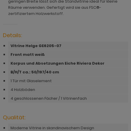
ohnprogramm Malta
geringen Breite lässt sich die Standvitrine ideal für kleine
ohnprogramm Madem
dprogramm Sopela
Räume verwenden. Gefertigt wird sie aus FSC®-
ohnprogramm Matsdal
zertifiziertem Holzwerkstoff.
ohnprogramm Malta
dprogramm Stove Old Style hell
ohnprogramm Meadow
ohnprogramm Meadow
dprogramm Stove weiß Pinie
Details:
hnprogramm Merced weiß
hnprogramm Merced weiß
dprogramm Telly
Vitrine Helge GE6205-07
hnprogramm Merced weiß-Eiche
hnprogramm Merced weiß-Eiche
adprogramm Tomaso
Front matt weiß
hnprogramm Milla
Korpus und Absetzungen Eiche Riviera Dekor
ohnprogramm Miami
dprogramm Torsby grau
hnprogramm Mirano
B/H/T ca.: 50
/197/40 cm
hnprogramm Milla
dprogramm Torsby weiß
1 Tür mit Glaselement
ohnprogramm Montez
hnprogramm Mirano
dprogramm Willow
4 Holzböden
ohnprogramm Morgan
4 geschlossenen Fächer / 1 Vitrinenfach
ohnprogramm Montez
hnprogramm Netanja
ohnprogramm Morena
hnprogramm Niran
Qualität:
ohnprogramm Morgan
hnprogramm Nobile
Moderne Vitrine in skandinavischem Design