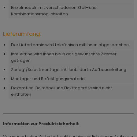
hnprogramm Rivian
Einzelmöbeln mit verschiedenen Stell- und
ohnprogramm Ronson
ohnprogramm Romina
Kombinationsmöglichkeiten
hnprogramm Rovola
hnprogramm Ronin Eiche
hnprogramm Scandik
Lieferumfang:
hnprogramm Ronin Esche
ohnprogramm Sena
Der Liefertermin wird telefonisch mit Ihnen abgesprochen
ohnprogramm Ronson
Ihre Vitrine wird Ihnen bis in das gewünschte Zimmer
hnprogramm Sentra
getragen
hnprogramm Rooky weiß
ohnprogramm Seyne
Zerlegt/Selbstmontage, inkl. bebilderte Aufbauanleitung
hnprogramm Rovola
Montage- und Befestigungsmaterial
hnprogramm Starlet
hnprogramm Rubin weiß
Dekoration, Beimöbel und Elektrogeräte sind nicht
hnprogramm Stove Old Style hell
enthalten
hnprogramm Scandik
hnprogramm Stove weiß Pinie
hnprogramm Sentra
hnprogramm Sunroof
ohnprogramm Seyne
Information zur Produktsicherheit
ohnprogramm Timber
hnprogramm Stove Old Style hell
Verantwortlicher Wirtschaftsakteur hinsichtlich dieses Artikels in