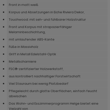
hnprogramm Niran
Front in matt weiß
hnprogramm Norris
hnprogramm Nobile
Korpus und Absetzungen in Eiche Riviera Dekor,
hnprogramm Norwich
Touchwood: mit seh- und fühlbarer Holzstruktur
hnprogramm Norwich
ohnprogramm Ocean
Front und Korpus mit strapazierfähiger
ohnprogramm Onawa grau
Melaminbeschichtung,
ohnprogramm Palamos
mit umlaufender ABS-Kante
ohnprogramm Onawa grün
hnprogramm Paterno
Füße in Massivholz
ohnprogramm Onawa weiß
hnprogramm Piano
Griff in Metall Edelstahl-Optik
hnprogramm Option Jackson Eiche
Metallscharniere
hnprogramm Plate
hnprogramm Option Kaschmir
FSC®-zertifizierter Holzwerkstoff,
hnprogramm Positano
aus kontrolliert nachhaltiger Forstwirtschaft
hnprogramm Piano
hnprogramm Prime
Viel Stauraum bei wenig Platzbedarf
hnprogramm Ribera
Pflegeleicht durch glatte Oberflächen, einfach feucht
hnprogramm Ribera
abwischen
hnprogramm Rideau
hnprogramm Rideau
Das Wohn- und Esszimmerprogramm Helge bietet eine
hnprogramm Rivian
Vielzahl von