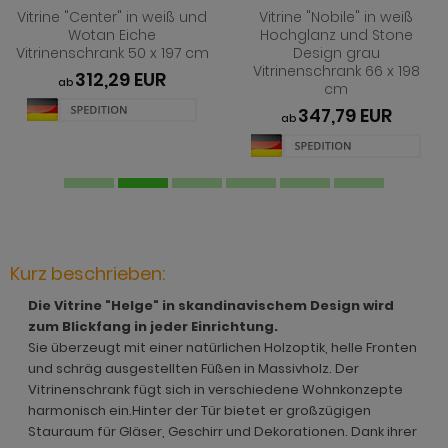
hnprogramm Jardins
rderobe Stove weiß Pinie
dprogramm Relief
Vitrine "Center" in weiß und
Vitrine "Nobile" in weiß
hnprogramm Ladis
Wotan Eiche
Hochglanz und Stone
ohnprogramm Juna
rderobe SystemX
dprogramm Roove
Vitrinenschrank 50 x 197 cm
Design grau
hnprogramm Lavell
Vitrinenschrank 66 x 198
312,29 EUR
ohnprogramm Kiruma
rderobe Tomaso
dprogramm Rovola
ab
cm
hnprogramm Leian
347,79 EUR
ab
hnprogramm Ladis
rderobe Vektor
adprogramm Scana
ohnprogramm Liam
hnprogramm Lavell
rderobe Ward
dprogramm Scana Artisan Eiche
hnprogramm Lille
ohnprogramm Liam
dprogramm SetOne weiß und grau
hnprogramm Linea
hnprogramm Linea
adprogramm Shawn
hnprogramm Livorno
Kurz beschrieben:
hnprogramm Livorno
dprogramm Shawn Artisan Eiche
ohnprogramm Louna
Die Vitrine "Helge" in skandinavischem Design wird
ohnprogramm Louna
dprogramm Shawn Salbei
zum Blickfang in jeder Einrichtung.
ohnprogramm Lundby
Sie überzeugt mit einer natürlichen Holzoptik, helle Fronten
ohnprogramm Lundby
dprogramm Shawn Sand
und schräg ausgestellten Füßen in Massivholz. Der
ohnprogramm Madea
Vitrinenschrank fügt sich in verschiedene Wohnkonzepte
hnprogramm Luzern
dprogramm Shawn weiß
harmonisch ein.Hinter der Tür bietet er großzügigen
ohnprogramm Madem
Stauraum für Gläser, Geschirr und Dekorationen. Dank ihrer
ohnprogramm Madea
dprogramm Skin