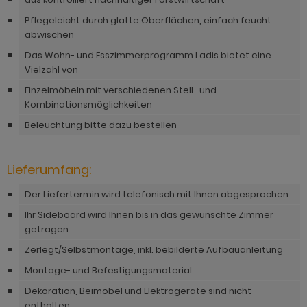
ohnprogramm Tomaso
hnprogramm Stove weiß Pinie
Pflegeleicht durch glatte Oberflächen, einfach feucht
hnprogramm Vestland
abwischen
ohnprogramm Stream
Das Wohn- und Esszimmerprogramm Ladis bietet eine
ohnprogramm Ward
Vielzahl von
ohnprogramm Sumatra
Einzelmöbeln mit verschiedenen Stell- und
hnprogramm Sunroof
Kombinationsmöglichkeiten
ohnprogramm Synnax
Beleuchtung bitte dazu bestellen
ohnprogramm Timber
Lieferumfang:
ohnprogramm Tomaso
Der Liefertermin wird telefonisch mit Ihnen abgesprochen
hnprogramm Tyler
Ihr Sideboard wird Ihnen bis in das gewünschte Zimmer
getragen
hnprogramm Vestland
Zerlegt/Selbstmontage, inkl. bebilderte Aufbauanleitung
ohnprogramm Ward
Montage- und Befestigungsmaterial
Dekoration, Beimöbel und Elektrogeräte sind nicht
enthalten