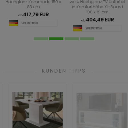
Hochglanz Kommode 150 x
weiß Hochglanz TV Unterteil
83 cm
in Komforthöhe XL-Board
198 x 61 cm
417,79 EUR
ab
404,49 EUR
ab
KUNDEN TIPPS