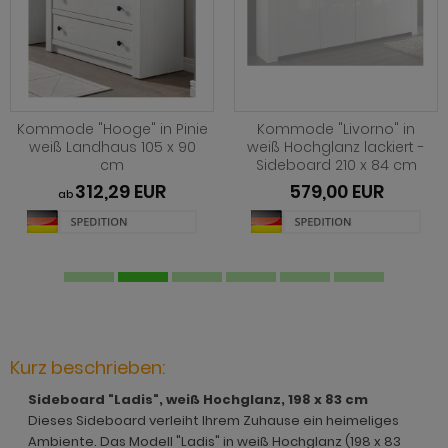
hnprogramm Jardins
rderobe Stove weiß Pinie
dprogramm Relief
hnprogramm Ladis
ohnprogramm Juna
rderobe SystemX
dprogramm Roove
hnprogramm Lavell
ohnprogramm Kiruma
rderobe Tomaso
dprogramm Rovola
hnprogramm Leian
hnprogramm Ladis
rderobe Vektor
adprogramm Scana
Kommode "Hooge" in Pinie
Kommode "Livorno" in
ohnprogramm Liam
weiß Landhaus 105 x 90
weiß Hochglanz lackiert -
hnprogramm Lavell
rderobe Ward
dprogramm Scana Artisan Eiche
cm
Sideboard 210 x 84 cm
hnprogramm Lille
312,29 EUR
579,00 EUR
ab
ohnprogramm Liam
dprogramm SetOne weiß und grau
hnprogramm Linea
hnprogramm Linea
adprogramm Shawn
hnprogramm Livorno
hnprogramm Livorno
dprogramm Shawn Artisan Eiche
ohnprogramm Louna
ohnprogramm Louna
dprogramm Shawn Salbei
ohnprogramm Lundby
ohnprogramm Lundby
dprogramm Shawn Sand
Kurz beschrieben:
ohnprogramm Madea
hnprogramm Luzern
dprogramm Shawn weiß
Sideboard "Ladis", weiß Hochglanz, 198 x 83 cm
ohnprogramm Madem
Dieses Sideboard verleiht Ihrem Zuhause ein heimeliges
ohnprogramm Madea
dprogramm Skin
Ambiente. Das Modell "Ladis" in weiß Hochglanz (198 x 83