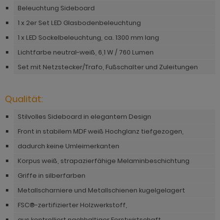
hnprogramm Rivian
Beleuchtung Sideboard
ohnprogramm Ronson
ohnprogramm Romina
1 x 2er Set LED Glasbodenbeleuchtung
hnprogramm Rovola
1 x LED Sockelbeleuchtung, ca. 1300 mm lang
hnprogramm Ronin Eiche
hnprogramm Scandik
Lichtfarbe neutral-weiß, 6,1 W / 760 Lumen
hnprogramm Ronin Esche
Set mit Netzstecker/Trafo, Fußschalter und Zuleitungen
ohnprogramm Sena
ohnprogramm Ronson
hnprogramm Sentra
Qualität:
hnprogramm Rooky weiß
ohnprogramm Seyne
Stilvolles Sideboard in elegantem Design
hnprogramm Rovola
hnprogramm Starlet
Front in stabilem MDF weiß Hochglanz tiefgezogen,
hnprogramm Rubin weiß
dadurch keine Umleimerkanten
hnprogramm Stove Old Style hell
hnprogramm Scandik
Korpus weiß, strapazierfähige Melaminbeschichtung
hnprogramm Stove weiß Pinie
hnprogramm Sentra
Griffe in silberfarben
hnprogramm Sunroof
Metallscharniere und Metallschienen kugelgelagert
ohnprogramm Seyne
ohnprogramm Timber
FSC®-zertifizierter Holzwerkstoff,
hnprogramm Stove Old Style hell
aus kontrolliert nachhaltiger Forstwirtschaft