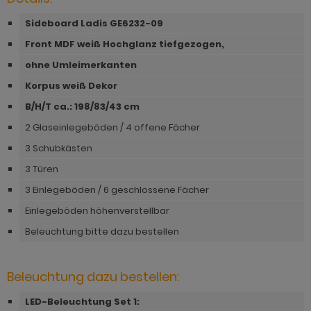
hnprogramm Niran
hnprogramm Norris
Sideboard Ladis GE6232-09
hnprogramm Nobile
hnprogramm Norwich
Front MDF weiß Hochglanz tiefgezogen,
hnprogramm Norwich
ohne Umleimerkanten
ohnprogramm Ocean
ohnprogramm Onawa grau
Korpus weiß Dekor
ohnprogramm Palamos
B/H/T ca.: 198
/83/43 cm
ohnprogramm Onawa grün
hnprogramm Paterno
2 Glaseinlegeböden / 4 offene Fächer
ohnprogramm Onawa weiß
3 Schubkästen
hnprogramm Piano
hnprogramm Option Jackson Eiche
3 Türen
hnprogramm Plate
3 Einlegeböden / 6 geschlossene Fächer
hnprogramm Option Kaschmir
hnprogramm Positano
Einlegeböden höhenverstellbar
hnprogramm Piano
Beleuchtung bitte dazu bestellen
hnprogramm Prime
hnprogramm Ribera
hnprogramm Ribera
Beleuchtung dazu bestellen:
hnprogramm Rideau
hnprogramm Rideau
LED-Beleuchtung Set 1:
hnprogramm Rivian