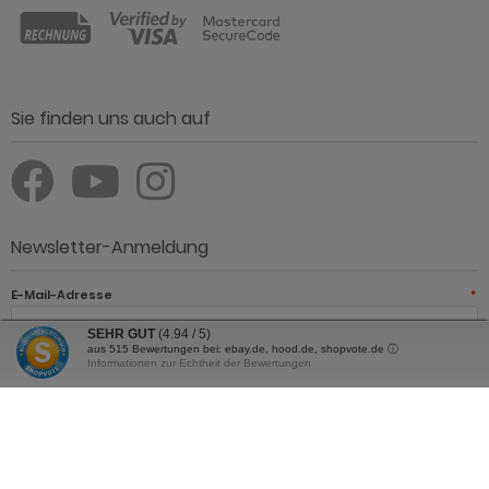
Sie finden uns auch auf
Newsletter-Anmeldung
E-Mail-Adresse
*
SEHR GUT
(4.94 / 5)
aus
515
Bewertungen bei: ebay.de, hood.de, shopvote.de ⓘ
Informationen zur Echtheit der Bewertungen
JETZT ANMELDEN
Der Newsletter kann jederzeit hier oder in Ihrem Kundenkonto
abbestellt werden.