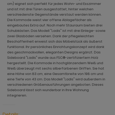
ohnprogramm Malta
cm) eignet sich perfekt für jedes Wohn- und Esszimmer
ohnprogramm Madem
dprogramm Sopela
und ist mit drei Türen ausgestattet, hinter welchen
ohnprogramm Matsdal
verschiedenste Gegenstände verstaut werden können.
ohnprogramm Malta
dprogramm Stove Old Style hell
Die Kommode weist vier offene Ablagefächer als
ohnprogramm Meadow
eingebautes Extra auf. Noch mehr Stauraum bieten drei
ohnprogramm Meadow
dprogramm Stove weiß Pinie
Schubkästen. Das Modell "Ladis" ist mit drei Einlege- sowie
hnprogramm Merced weiß
zwei Glasböden versehen. Dank der pflegeleichten
hnprogramm Merced weiß
dprogramm Telly
hnprogramm Merced weiß-Eiche
Beschaffenheit erweist sich das Möbelstück als äußerst
hnprogramm Merced weiß-Eiche
adprogramm Tomaso
funktional. Ihr persönliches Einrichtungskonzept wird dank
hnprogramm Milla
des geschmackvollen, eleganten Designs ergänzt. Das
ohnprogramm Miami
dprogramm Torsby grau
Sideboard "Ladis" wurde aus FSC®-zertifiziertem Holz
hnprogramm Mirano
hergestellt. Die Kommode in hochglänzendem Weiß und
hnprogramm Milla
dprogramm Torsby weiß
Weiß überzeugt mit sechs silberfarbenen Griffen. Sie hat
ohnprogramm Montez
eine Höhe von 83 cm, eine Gesamtbreite von 198 cm und
hnprogramm Mirano
dprogramm Willow
eine Tiefe von 43 cm. Das Modell "Ladis" wird außerdem in
ohnprogramm Morgan
verschiedenen Größenausführungen angeboten. Dieses
ohnprogramm Montez
Sideboard lässt sich wunderbar in Ihre Wohnung
hnprogramm Netanja
integrieren.
ohnprogramm Morena
hnprogramm Niran
ohnprogramm Morgan
hnprogramm Nobile
Details: