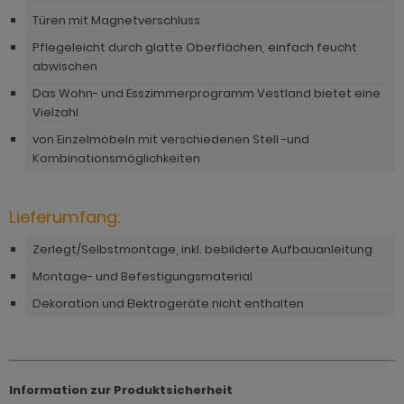
hnprogramm Niran
Türen mit Magnetverschluss
hnprogramm Norris
hnprogramm Nobile
Pflegeleicht durch glatte Oberflächen, einfach feucht
hnprogramm Norwich
abwischen
hnprogramm Norwich
ohnprogramm Ocean
Das Wohn- und Esszimmerprogramm Vestland bietet eine
ohnprogramm Onawa grau
Vielzahl
ohnprogramm Palamos
von Einzelmöbeln mit verschiedenen Stell -und
ohnprogramm Onawa grün
Kombinationsmöglichkeiten
hnprogramm Paterno
ohnprogramm Onawa weiß
hnprogramm Piano
Lieferumfang:
hnprogramm Option Jackson Eiche
hnprogramm Plate
Zerlegt/Selbstmontage, inkl. bebilderte Aufbauanleitung
hnprogramm Option Kaschmir
hnprogramm Positano
Montage- und Befestigungsmaterial
hnprogramm Piano
hnprogramm Prime
Dekoration und Elektrogeräte nicht enthalten
hnprogramm Ribera
hnprogramm Ribera
hnprogramm Rideau
hnprogramm Rideau
Information zur Produktsicherheit
hnprogramm Rivian