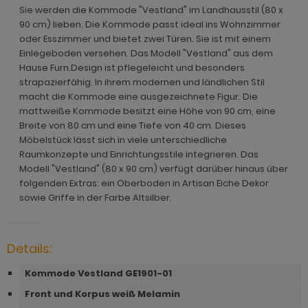
hnprogramm Jardins
rderobe Stove weiß Pinie
dprogramm Relief
Sie werden die Kommode "Vestland" im Landhausstil (80 x
hnprogramm Ladis
90 cm) lieben. Die Kommode passt ideal ins Wohnzimmer
ohnprogramm Juna
rderobe SystemX
dprogramm Roove
oder Esszimmer und bietet zwei Türen. Sie ist mit einem
hnprogramm Lavell
Einlegeboden versehen. Das Modell "Vestland" aus dem
ohnprogramm Kiruma
rderobe Tomaso
dprogramm Rovola
Hause Furn.Design ist pflegeleicht und besonders
hnprogramm Leian
strapazierfähig. In ihrem modernen und ländlichen Stil
hnprogramm Ladis
rderobe Vektor
adprogramm Scana
ohnprogramm Liam
macht die Kommode eine ausgezeichnete Figur. Die
hnprogramm Lavell
rderobe Ward
dprogramm Scana Artisan Eiche
mattweiße Kommode besitzt eine Höhe von 90 cm, eine
hnprogramm Lille
Breite von 80 cm und eine Tiefe von 40 cm. Dieses
ohnprogramm Liam
dprogramm SetOne weiß und grau
Möbelstück lässt sich in viele unterschiedliche
hnprogramm Linea
Raumkonzepte und Einrichtungsstile integrieren. Das
hnprogramm Linea
adprogramm Shawn
Modell "Vestland" (80 x 90 cm) verfügt darüber hinaus über
hnprogramm Livorno
folgenden Extras: ein Oberboden in Artisan Eiche Dekor
hnprogramm Livorno
dprogramm Shawn Artisan Eiche
sowie Griffe in der Farbe Altsilber.
ohnprogramm Louna
ohnprogramm Louna
dprogramm Shawn Salbei
ohnprogramm Lundby
ohnprogramm Lundby
dprogramm Shawn Sand
Details:
ohnprogramm Madea
hnprogramm Luzern
dprogramm Shawn weiß
Kommode Vestland GE1901-01
ohnprogramm Madem
Front und Korpus weiß Melamin
ohnprogramm Madea
dprogramm Skin