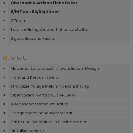
ohnprogramm Malta
Oberboden Artisan Eiche Dekor
ohnprogramm Madem
dprogramm Sopela
B/H/T ca.: 80/90/40 cm
ohnprogramm Matsdal
ohnprogramm Malta
dprogramm Stove Old Style hell
2 Türen
ohnprogramm Meadow
1 breiter Einlegeboden, höhenverstellbar
ohnprogramm Meadow
dprogramm Stove weiß Pinie
hnprogramm Merced weiß
2 geschlossene Fächer
hnprogramm Merced weiß
dprogramm Telly
hnprogramm Merced weiß-Eiche
hnprogramm Merced weiß-Eiche
adprogramm Tomaso
Qualität:
hnprogramm Milla
ohnprogramm Miami
dprogramm Torsby grau
Moderner Landhausstil in wohnlichem Design
hnprogramm Mirano
hnprogramm Milla
dprogramm Torsby weiß
Front und Korpus in weiß,
ohnprogramm Montez
strapazierfähige Melaminbeschichtung
hnprogramm Mirano
dprogramm Willow
ohnprogramm Morgan
Oberboden in Artisan Eiche Dekor
ohnprogramm Montez
Viel geschlossener Stauraum
hnprogramm Netanja
ohnprogramm Morena
Einlegeboden höhenverstellbar
hnprogramm Niran
Griffe und Scharniere in altsilberfarben
ohnprogramm Morgan
hnprogramm Nobile
Metallscharniere