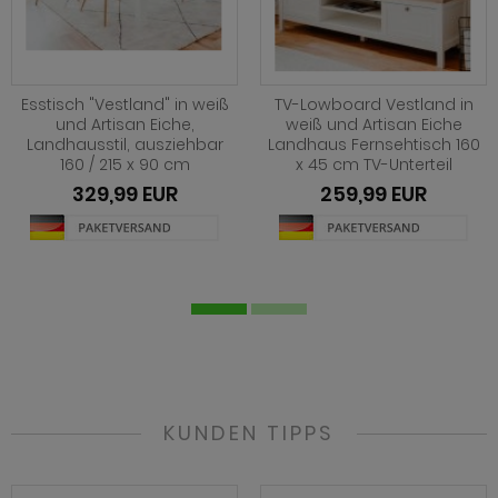
ohnprogramm Tomaso
hnprogramm Stove weiß Pinie
hnprogramm Vestland
ohnprogramm Stream
ohnprogramm Ward
Esstisch "Vestland" in weiß
TV-Lowboard Vestland in
ohnprogramm Sumatra
und Artisan Eiche,
weiß und Artisan Eiche
Landhausstil, ausziehbar
Landhaus Fernsehtisch 160
hnprogramm Sunroof
160 / 215 x 90 cm
x 45 cm TV-Unterteil
329,99 EUR
259,99 EUR
ohnprogramm Synnax
ohnprogramm Timber
ohnprogramm Tomaso
hnprogramm Tyler
hnprogramm Vestland
ohnprogramm Ward
KUNDEN TIPPS