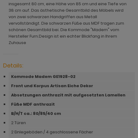
ohnprogramm Malta
insgesamt 80 cm, eine Höhe von 85 cm und eine Tiefe von
ohnprogramm Madem
dprogramm Sopela
38 cm auf. Das ästhetische Gesamtbild des Möbels wird
ohnprogramm Matsdal
von zwei schwarzen Handgriffen aus Metall
ohnprogramm Malta
dprogramm Stove Old Style hell
vervollständigt. Die schwarzen Füße aus MDF tragen zum
ohnprogramm Meadow
schönen Gesamtbild bei. Die Kommode "Madem" vom
ohnprogramm Meadow
dprogramm Stove weiß Pinie
Hersteller Furn.Design ist ein echter Blickfang in Ihrem
hnprogramm Merced weiß
Zuhause
hnprogramm Merced weiß
dprogramm Telly
hnprogramm Merced weiß-Eiche
hnprogramm Merced weiß-Eiche
adprogramm Tomaso
hnprogramm Milla
Details:
ohnprogramm Miami
dprogramm Torsby grau
hnprogramm Mirano
Kommode Madem GE1928-02
hnprogramm Milla
dprogramm Torsby weiß
ohnprogramm Montez
Front und Korpus Artisan Eiche Dekor
hnprogramm Mirano
dprogramm Willow
Absetzungen anthrazit mit aufgesetzten Lamellen
ohnprogramm Morgan
ohnprogramm Montez
Füße MDF anthrazit
hnprogramm Netanja
B/H/T ca.: 80/85/40 cm
ohnprogramm Morena
hnprogramm Niran
2 Türen
ohnprogramm Morgan
2 Einlegeböden / 4 geschlossene Fächer
hnprogramm Nobile