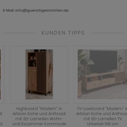
ohnprogramm Tomaso
hnprogramm Stove weiß Pinie
E-Mail: info@guenstigeinrichten.de
hnprogramm Vestland
ohnprogramm Stream
ohnprogramm Ward
ohnprogramm Sumatra
KUNDEN TIPPS
hnprogramm Sunroof
ohnprogramm Synnax
ohnprogramm Timber
ohnprogramm Tomaso
hnprogramm Tyler
hnprogramm Vestland
ohnprogramm Ward
Highboard "Madem" in
TV-Lowboard "Madem" in
Artisan Eiche und Anthrazit
Artisan Eiche und Anthrazit
mit 3D-Lamellen Wohn-
mit 3D-Lamellen TV
und Esszimmer Kommode
Unterteil 138 cm