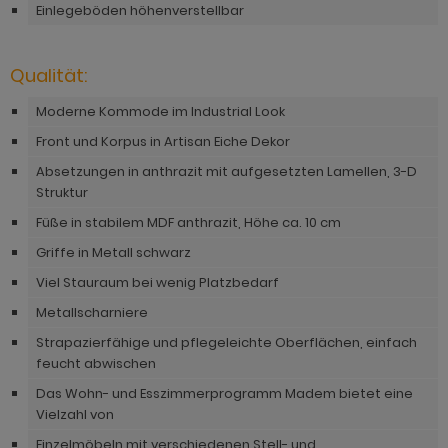
hnprogramm Niran
Einlegeböden höhenverstellbar
hnprogramm Norris
hnprogramm Nobile
hnprogramm Norwich
Qualität:
hnprogramm Norwich
ohnprogramm Ocean
Moderne Kommode im Industrial Look
ohnprogramm Onawa grau
Front und Korpus in Artisan Eiche Dekor
ohnprogramm Palamos
ohnprogramm Onawa grün
Absetzungen in anthrazit mit aufgesetzten Lamellen, 3-D
hnprogramm Paterno
Struktur
ohnprogramm Onawa weiß
hnprogramm Piano
Füße in stabilem MDF anthrazit, Höhe ca. 10 cm
hnprogramm Option Jackson Eiche
Griffe in Metall schwarz
hnprogramm Plate
hnprogramm Option Kaschmir
Viel Stauraum bei wenig Platzbedarf
hnprogramm Positano
Metallscharniere
hnprogramm Piano
hnprogramm Prime
Strapazierfähige und pflegeleichte Oberflächen, einfach
hnprogramm Ribera
feucht abwischen
hnprogramm Ribera
Das Wohn- und Esszimmerprogramm Madem bietet eine
hnprogramm Rideau
Vielzahl von
hnprogramm Rideau
hnprogramm Rivian
Einzelmöbeln mit verschiedenen Stell- und