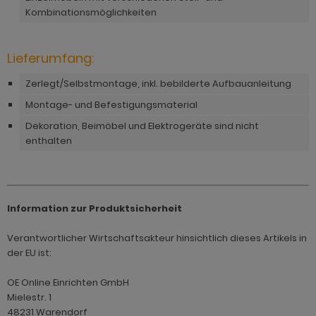
hnprogramm Rivian
Kombinationsmöglichkeiten
ohnprogramm Ronson
ohnprogramm Romina
hnprogramm Rovola
Lieferumfang:
hnprogramm Ronin Eiche
hnprogramm Scandik
Zerlegt/Selbstmontage, inkl. bebilderte Aufbauanleitung
hnprogramm Ronin Esche
ohnprogramm Sena
Montage- und Befestigungsmaterial
ohnprogramm Ronson
Dekoration, Beimöbel und Elektrogeräte sind nicht
hnprogramm Sentra
enthalten
hnprogramm Rooky weiß
ohnprogramm Seyne
hnprogramm Rovola
hnprogramm Starlet
hnprogramm Rubin weiß
Information zur Produktsicherheit
hnprogramm Stove Old Style hell
hnprogramm Scandik
Verantwortlicher Wirtschaftsakteur hinsichtlich dieses Artikels in
hnprogramm Stove weiß Pinie
hnprogramm Sentra
der EU ist:
hnprogramm Sunroof
ohnprogramm Seyne
OE Online Einrichten GmbH
ohnprogramm Timber
Mielestr. 1
hnprogramm Stove Old Style hell
48231 Warendorf