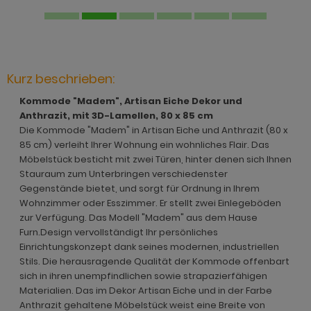
hnprogramm Jardins
rderobe Stove weiß Pinie
dprogramm Relief
hnprogramm Ladis
ohnprogramm Juna
rderobe SystemX
dprogramm Roove
hnprogramm Lavell
ohnprogramm Kiruma
rderobe Tomaso
dprogramm Rovola
hnprogramm Leian
Kurz beschrieben:
hnprogramm Ladis
rderobe Vektor
adprogramm Scana
ohnprogramm Liam
Kommode "Madem", Artisan Eiche Dekor und
hnprogramm Lavell
rderobe Ward
dprogramm Scana Artisan Eiche
Anthrazit, mit 3D-Lamellen, 80 x 85 cm
hnprogramm Lille
Die Kommode "Madem" in Artisan Eiche und Anthrazit (80 x
ohnprogramm Liam
dprogramm SetOne weiß und grau
85 cm) verleiht Ihrer Wohnung ein wohnliches Flair. Das
hnprogramm Linea
Möbelstück besticht mit zwei Türen, hinter denen sich Ihnen
hnprogramm Linea
adprogramm Shawn
Stauraum zum Unterbringen verschiedenster
hnprogramm Livorno
Gegenstände bietet, und sorgt für Ordnung in Ihrem
hnprogramm Livorno
dprogramm Shawn Artisan Eiche
Wohnzimmer oder Esszimmer. Er stellt zwei Einlegeböden
ohnprogramm Louna
zur Verfügung. Das Modell "Madem" aus dem Hause
ohnprogramm Louna
dprogramm Shawn Salbei
Furn.Design vervollständigt Ihr persönliches
ohnprogramm Lundby
Einrichtungskonzept dank seines modernen, industriellen
ohnprogramm Lundby
dprogramm Shawn Sand
ohnprogramm Madea
Stils. Die herausragende Qualität der Kommode offenbart
hnprogramm Luzern
dprogramm Shawn weiß
sich in ihren unempfindlichen sowie strapazierfähigen
ohnprogramm Madem
Materialien. Das im Dekor Artisan Eiche und in der Farbe
ohnprogramm Madea
dprogramm Skin
Anthrazit gehaltene Möbelstück weist eine Breite von