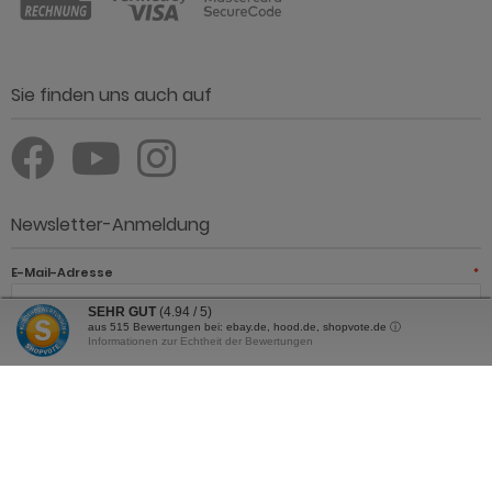
Sie finden uns auch auf
Newsletter-Anmeldung
E-Mail-Adresse
*
SEHR GUT
(4.94 / 5)
aus
515
Bewertungen bei: ebay.de, hood.de, shopvote.de ⓘ
Informationen zur Echtheit der Bewertungen
JETZT ANMELDEN
Der Newsletter kann jederzeit hier oder in Ihrem Kundenkonto
abbestellt werden.