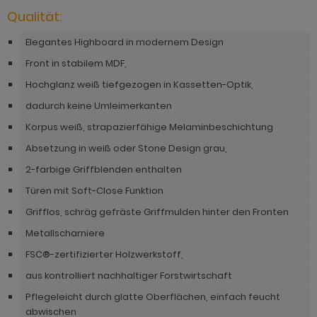
hnprogramm Rivian
Qualität:
ohnprogramm Ronson
ohnprogramm Romina
Elegantes Highboard in modernem Design
hnprogramm Rovola
hnprogramm Ronin Eiche
Front in stabilem MDF,
hnprogramm Scandik
Hochglanz weiß tiefgezogen in Kassetten-Optik,
hnprogramm Ronin Esche
ohnprogramm Sena
dadurch keine Umleimerkanten
ohnprogramm Ronson
Korpus weiß, strapazierfähige Melaminbeschichtung
hnprogramm Sentra
hnprogramm Rooky weiß
Absetzung in weiß oder Stone Design grau,
ohnprogramm Seyne
hnprogramm Rovola
2-farbige Griffblenden enthalten
hnprogramm Starlet
Türen mit Soft-Close Funktion
hnprogramm Rubin weiß
hnprogramm Stove Old Style hell
Grifflos, schräg gefräste Griffmulden hinter den Fronten
hnprogramm Scandik
Metallscharniere
hnprogramm Stove weiß Pinie
hnprogramm Sentra
FSC®-zertifizierter Holzwerkstoff,
hnprogramm Sunroof
aus kontrolliert nachhaltiger Forstwirtschaft
ohnprogramm Seyne
ohnprogramm Timber
Pflegeleicht durch glatte Oberflächen, einfach feucht
hnprogramm Stove Old Style hell
abwischen