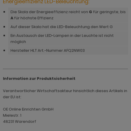
Energieeffizienz LED-Beleuchtung:
Die Skala der Energieeffizienz reicht von
G
für geringste, bis
A
für höchste Effizienz
Auf dieser Skala hat die LED-Beleuchtung den Wert G
Ein Austausch der LED-Lampen in der Leuchte ist nicht
möglich
Hersteller HLT Art.-Nummer AFQ2NW03
Information zur Produktsicherheit
Verantwortlicher Wirtschaftsakteur hinsichtlich dieses Artikels in
der EU ist:
OE Online Einrichten GmbH
Mielestr. 1
48231 Warendorf