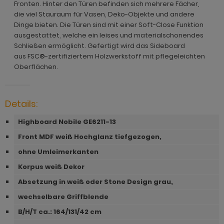
ohnprogramm Malta
Fronten. Hinter den Türen befinden sich mehrere Fächer,
ohnprogramm Madem
dprogramm Sopela
die viel Stauraum für Vasen, Deko-Objekte und andere
ohnprogramm Matsdal
Dinge bieten. Die Türen sind mit einer Soft-Close Funktion
ohnprogramm Malta
dprogramm Stove Old Style hell
ausgestattet, welche ein leises und materialschonendes
ohnprogramm Meadow
Schließen ermöglicht. Gefertigt wird das Sideboard
ohnprogramm Meadow
dprogramm Stove weiß Pinie
aus FSC®-zertifiziertem Holzwerkstoff mit pflegeleichten
hnprogramm Merced weiß
Oberflächen.
hnprogramm Merced weiß
dprogramm Telly
hnprogramm Merced weiß-Eiche
hnprogramm Merced weiß-Eiche
adprogramm Tomaso
hnprogramm Milla
Details:
ohnprogramm Miami
dprogramm Torsby grau
hnprogramm Mirano
Highboard Nobile GE6211-13
hnprogramm Milla
dprogramm Torsby weiß
Front MDF weiß Hochglanz tiefgezogen,
ohnprogramm Montez
hnprogramm Mirano
dprogramm Willow
ohne Umleimerkanten
ohnprogramm Morgan
Korpus weiß Dekor
ohnprogramm Montez
hnprogramm Netanja
Absetzung in weiß oder Stone Design grau,
ohnprogramm Morena
wechselbare Griffblende
hnprogramm Niran
ohnprogramm Morgan
B/H/T ca.: 164
/131/42 cm
hnprogramm Nobile