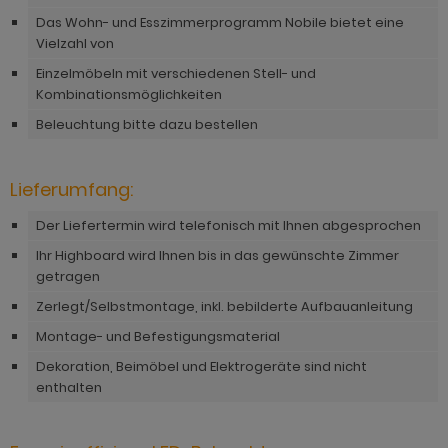
ohnprogramm Tomaso
Das Wohn- und Esszimmerprogramm Nobile bietet eine
hnprogramm Stove weiß Pinie
Vielzahl von
hnprogramm Vestland
ohnprogramm Stream
Einzelmöbeln mit verschiedenen Stell- und
ohnprogramm Ward
Kombinationsmöglichkeiten
ohnprogramm Sumatra
Beleuchtung bitte dazu bestellen
hnprogramm Sunroof
ohnprogramm Synnax
Lieferumfang:
ohnprogramm Timber
Der Liefertermin wird telefonisch mit Ihnen abgesprochen
Ihr Highboard wird Ihnen bis in das gewünschte Zimmer
ohnprogramm Tomaso
getragen
hnprogramm Tyler
Zerlegt/Selbstmontage, inkl. bebilderte Aufbauanleitung
Montage- und Befestigungsmaterial
hnprogramm Vestland
Dekoration, Beimöbel und Elektrogeräte sind nicht
ohnprogramm Ward
enthalten