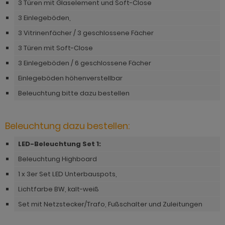
3 Türen mit Glaselement und Soft-Close
hnprogramm Niran
hnprogramm Norris
3 Einlegeböden,
hnprogramm Nobile
hnprogramm Norwich
3 Vitrinenfächer / 3 geschlossene Fächer
hnprogramm Norwich
3 Türen mit Soft-Close
ohnprogramm Ocean
ohnprogramm Onawa grau
3 Einlegeböden / 6 geschlossene Fächer
ohnprogramm Palamos
Einlegeböden höhenverstellbar
ohnprogramm Onawa grün
hnprogramm Paterno
Beleuchtung bitte dazu bestellen
ohnprogramm Onawa weiß
hnprogramm Piano
hnprogramm Option Jackson Eiche
Beleuchtung dazu bestellen:
hnprogramm Plate
hnprogramm Option Kaschmir
LED-Beleuchtung Set 1:
hnprogramm Positano
Beleuchtung Highboard
hnprogramm Piano
hnprogramm Prime
1 x 3er Set LED Unterbauspots,
hnprogramm Ribera
hnprogramm Ribera
Lichtfarbe BW, kalt-weiß
hnprogramm Rideau
Set mit Netzstecker/Trafo, Fußschalter und Zuleitungen
hnprogramm Rideau
hnprogramm Rivian