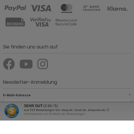
Sie finden uns auch auf
Newsletter-Anmeldung
E-Mail-Adresse
*
SEHR GUT
(4.94 / 5)
aus
515
Bewertungen bei: ebay.de, hood.de, shopvote.de ⓘ
Informationen zur Echtheit der Bewertungen
JETZT ANMELDEN
Der Newsletter kann jederzeit hier oder in Ihrem Kundenkonto