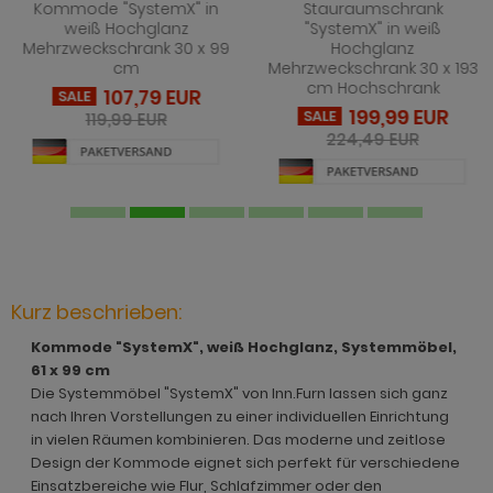
hnprogramm Jardins
rderobe Stove weiß Pinie
dprogramm Relief
Kommode "SystemX" in
Stauraumschrank
hnprogramm Ladis
weiß Hochglanz
"SystemX" in weiß
Mehrzweckschrank 30 x 99
Hochglanz
ohnprogramm Juna
rderobe SystemX
dprogramm Roove
cm
Mehrzweckschrank 30 x 193
hnprogramm Lavell
cm Hochschrank
ohnprogramm Kiruma
rderobe Tomaso
dprogramm Rovola
107,79 EUR
SALE
hnprogramm Leian
199,99 EUR
SALE
119,99 EUR
hnprogramm Ladis
rderobe Vektor
adprogramm Scana
224,49 EUR
ohnprogramm Liam
hnprogramm Lavell
rderobe Ward
dprogramm Scana Artisan Eiche
hnprogramm Lille
ohnprogramm Liam
dprogramm SetOne weiß und grau
hnprogramm Linea
hnprogramm Linea
adprogramm Shawn
hnprogramm Livorno
hnprogramm Livorno
dprogramm Shawn Artisan Eiche
Kurz beschrieben:
ohnprogramm Louna
Kommode "SystemX", weiß Hochglanz, Systemmöbel,
ohnprogramm Louna
dprogramm Shawn Salbei
ohnprogramm Lundby
61 x 99 cm
ohnprogramm Lundby
dprogramm Shawn Sand
Die Systemmöbel "SystemX" von Inn.Furn lassen sich ganz
ohnprogramm Madea
nach Ihren Vorstellungen zu einer individuellen Einrichtung
hnprogramm Luzern
dprogramm Shawn weiß
in vielen Räumen kombinieren. Das moderne und zeitlose
ohnprogramm Madem
Design der Kommode eignet sich perfekt für verschiedene
ohnprogramm Madea
dprogramm Skin
Einsatzbereiche wie Flur, Schlafzimmer oder den