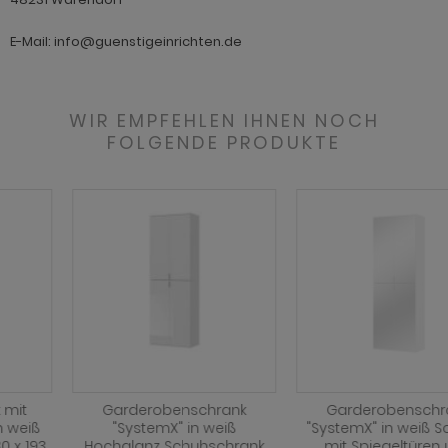
ohnprogramm Tomaso
hnprogramm Stove weiß Pinie
E-Mail: info@guenstigeinrichten.de
hnprogramm Vestland
ohnprogramm Stream
ohnprogramm Ward
ohnprogramm Sumatra
WIR EMPFEHLEN IHNEN NOCH
FOLGENDE PRODUKTE
hnprogramm Sunroof
ohnprogramm Synnax
ohnprogramm Timber
ohnprogramm Tomaso
hnprogramm Tyler
hnprogramm Vestland
ohnprogramm Ward
Garderobenschrank
Garderobenschrank
"SystemX" in weiß
"SystemX" in weiß Schrank
Hochglanz Schuhschrank
mit Spiegeltüren und