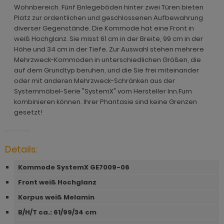
ohnprogramm Malta
Wohnbereich. Fünf Einlegeböden hinter zwei Türen bieten
ohnprogramm Madem
dprogramm Sopela
Platz zur ordentlichen und geschlossenen Aufbewahrung
ohnprogramm Matsdal
diverser Gegenstände. Die Kommode hat eine Front in
ohnprogramm Malta
dprogramm Stove Old Style hell
weiß Hochglanz. Sie misst 61 cm in der Breite, 99 cm in der
ohnprogramm Meadow
Höhe und 34 cm in der Tiefe. Zur Auswahl stehen mehrere
ohnprogramm Meadow
dprogramm Stove weiß Pinie
Mehrzweck-Kommoden in unterschiedlichen Größen, die
hnprogramm Merced weiß
auf dem Grundtyp beruhen, und die Sie frei miteinander
hnprogramm Merced weiß
dprogramm Telly
hnprogramm Merced weiß-Eiche
oder mit anderen Mehrzweck-Schränken aus der
hnprogramm Merced weiß-Eiche
adprogramm Tomaso
Systemmöbel-Serie "SystemX" vom Hersteller Inn.Furn
hnprogramm Milla
kombinieren können. Ihrer Phantasie sind keine Grenzen
ohnprogramm Miami
dprogramm Torsby grau
gesetzt!
hnprogramm Mirano
hnprogramm Milla
dprogramm Torsby weiß
ohnprogramm Montez
Details:
hnprogramm Mirano
dprogramm Willow
ohnprogramm Morgan
Kommode SystemX GE7009-06
ohnprogramm Montez
hnprogramm Netanja
Front weiß Hochglanz
ohnprogramm Morena
hnprogramm Niran
Korpus weiß Melamin
ohnprogramm Morgan
B/H/T ca.: 61/99/34 cm
hnprogramm Nobile