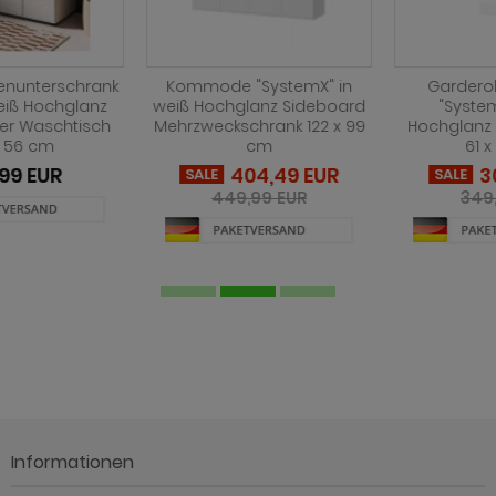
Kommode "SystemX" in
Garderobenschrank
weiß Hochglanz Sideboard
"SystemX" in weiß
Mehrzweckschrank 122 x 99
Hochglanz Schuhschrank
cm
61 x 193 cm
404,49 EUR
304,49 EUR
SALE
SALE
449,99 EUR
349,99 EUR
Informationen