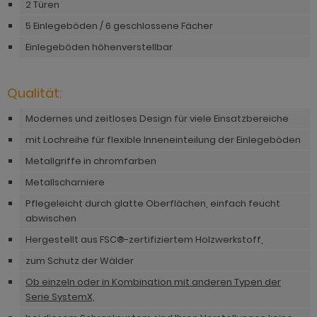
hnprogramm Niran
2 Türen
hnprogramm Norris
5 Einlegeböden / 6 geschlossene Fächer
hnprogramm Nobile
hnprogramm Norwich
Einlegeböden höhenverstellbar
hnprogramm Norwich
ohnprogramm Ocean
ohnprogramm Onawa grau
Qualität:
ohnprogramm Palamos
ohnprogramm Onawa grün
Modernes und zeitloses Design für viele Einsatzbereiche
hnprogramm Paterno
mit Lochreihe für flexible Inneneinteilung der Einlegeböden
ohnprogramm Onawa weiß
hnprogramm Piano
Metallgriffe in chromfarben
hnprogramm Option Jackson Eiche
Metallscharniere
hnprogramm Plate
hnprogramm Option Kaschmir
Pflegeleicht durch glatte Oberflächen, einfach feucht
hnprogramm Positano
abwischen
hnprogramm Piano
hnprogramm Prime
Hergestellt aus FSC®-zertifiziertem Holzwerkstoff,
hnprogramm Ribera
zum Schutz der Wälder
hnprogramm Ribera
hnprogramm Rideau
Ob einzeln oder in Kombination mit anderen Typen der
hnprogramm Rideau
Serie SystemX,
hnprogramm Rivian