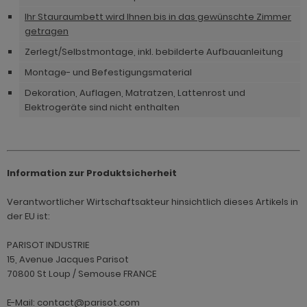
hnprogramm Rivian
Ihr Stauraumbett wird Ihnen bis in das gewünschte Zimmer
ohnprogramm Ronson
ohnprogramm Romina
getragen
hnprogramm Rovola
Zerlegt/Selbstmontage, inkl. bebilderte Aufbauanleitung
hnprogramm Ronin Eiche
hnprogramm Scandik
Montage- und Befestigungsmaterial
hnprogramm Ronin Esche
Dekoration, Auflagen, Matratzen, Lattenrost und
ohnprogramm Sena
Elektrogeräte sind nicht enthalten
ohnprogramm Ronson
hnprogramm Sentra
hnprogramm Rooky weiß
ohnprogramm Seyne
hnprogramm Rovola
Information zur Produktsicherheit
hnprogramm Starlet
hnprogramm Rubin weiß
Verantwortlicher Wirtschaftsakteur hinsichtlich dieses Artikels in
hnprogramm Stove Old Style hell
der EU ist:
hnprogramm Scandik
hnprogramm Stove weiß Pinie
hnprogramm Sentra
PARISOT INDUSTRIE
hnprogramm Sunroof
15, Avenue Jacques Parisot
ohnprogramm Seyne
70800 St Loup / Semouse FRANCE
ohnprogramm Timber
hnprogramm Stove Old Style hell
E-Mail: contact@parisot.com