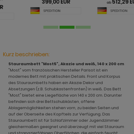
399,00 EUR
512,29 EUR
hnprogramm Jardins
rderobe Stove weiß Pinie
dprogramm Relief
ab
hnprogramm Ladis
ohnprogramm Juna
rderobe SystemX
dprogramm Roove
hnprogramm Lavell
ohnprogramm Kiruma
rderobe Tomaso
dprogramm Rovola
hnprogramm Leian
hnprogramm Ladis
rderobe Vektor
adprogramm Scana
ohnprogramm Liam
hnprogramm Lavell
rderobe Ward
dprogramm Scana Artisan Eiche
Kurz beschrieben:
hnprogramm Lille
ohnprogramm Liam
dprogramm SetOne weiß und grau
Stauraumbett "Most5", Akazie und weiß, 140 x 200 cm
hnprogramm Linea
"Most" vom französischen Hersteller Parisot ist ein
hnprogramm Linea
adprogramm Shawn
modernes Bett mit praktischen Details. Front und Korpus
hnprogramm Livorno
des Stauraumbetts haben ein Akazie Dekor und
hnprogramm Livorno
dprogramm Shawn Artisan Eiche
ohnprogramm Louna
Absetzungen (z.B. Schubkastenfronten) in weiß. Das Bett
ohnprogramm Louna
dprogramm Shawn Salbei
"Most" bietet eine Liegefläche von 140 x 200 cm. Darunter
ohnprogramm Lundby
befinden sich drei Bettschubkästen, offene
ohnprogramm Lundby
dprogramm Shawn Sand
Ablagemöglichkeiten stehen vorn, zu beiden Seiten und
ohnprogramm Madea
auf der Oberseite des Kopfteils zur Verfügung. Das
hnprogramm Luzern
dprogramm Shawn weiß
Stauraumbett ist für Schlafzimmer oder Jugendzimmer
ohnprogramm Madem
gleichermaßen geeignet und überzeugt mit viel Stauraum
ohnprogramm Madea
dprogramm Skin
und strapazierfähigen Oberflächen, die einfach feucht