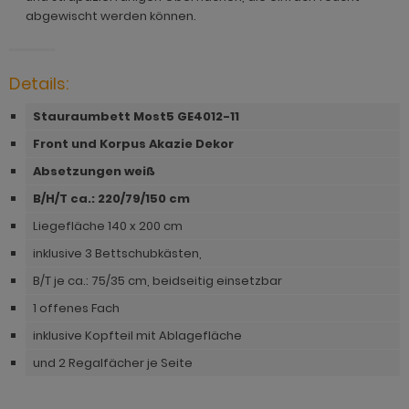
ohnprogramm Malta
abgewischt werden können.
ohnprogramm Madem
dprogramm Sopela
ohnprogramm Matsdal
ohnprogramm Malta
dprogramm Stove Old Style hell
ohnprogramm Meadow
Details:
ohnprogramm Meadow
dprogramm Stove weiß Pinie
hnprogramm Merced weiß
Stauraumbett Most5 GE4012-11
hnprogramm Merced weiß
dprogramm Telly
Front und Korpus Akazie Dekor
hnprogramm Merced weiß-Eiche
hnprogramm Merced weiß-Eiche
adprogramm Tomaso
Absetzungen weiß
hnprogramm Milla
B/H/T ca.: 220/79/150 cm
ohnprogramm Miami
dprogramm Torsby grau
hnprogramm Mirano
Liegefläche 140 x 200 cm
hnprogramm Milla
dprogramm Torsby weiß
ohnprogramm Montez
inklusive 3 Bettschubkästen,
hnprogramm Mirano
dprogramm Willow
B/T je ca.: 75/35 cm, beidseitig einsetzbar
ohnprogramm Morgan
ohnprogramm Montez
1 offenes Fach
hnprogramm Netanja
inklusive Kopfteil mit Ablagefläche
ohnprogramm Morena
hnprogramm Niran
und 2 Regalfächer je Seite
ohnprogramm Morgan
hnprogramm Nobile