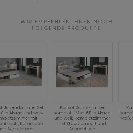
ohnprogramm Tomaso
hnprogramm Stove weiß Pinie
hnprogramm Vestland
ohnprogramm Stream
WIR EMPFEHLEN IHNEN NOCH
ohnprogramm Ward
FOLGENDE PRODUKTE
ohnprogramm Sumatra
hnprogramm Sunroof
ohnprogramm Synnax
ohnprogramm Timber
ohnprogramm Tomaso
hnprogramm Tyler
hnprogramm Vestland
Parisot Schlafzimmer
Parisot Schlafzimmer
ohnprogramm Ward
komplett "Most61" in Akazie
komplett "Most" Akazie und
und weiß Komplettzimmer
weiß, Set mit Stauraumbett
mit Stauraumbett und
(160 x 200) und
Schreibtisch
Schreibtisch