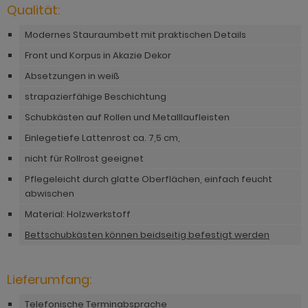
hnprogramm Niran
Qualität:
hnprogramm Norris
hnprogramm Nobile
Modernes Stauraumbett mit praktischen Details
hnprogramm Norwich
Front und Korpus in Akazie Dekor
hnprogramm Norwich
ohnprogramm Ocean
Absetzungen in weiß
ohnprogramm Onawa grau
strapazierfähige Beschichtung
ohnprogramm Palamos
ohnprogramm Onawa grün
Schubkästen auf Rollen und Metalllaufleisten
hnprogramm Paterno
Einlegetiefe Lattenrost ca. 7,5 cm,
ohnprogramm Onawa weiß
hnprogramm Piano
nicht für Rollrost geeignet
hnprogramm Option Jackson Eiche
hnprogramm Plate
Pflegeleicht durch glatte Oberflächen, einfach feucht
hnprogramm Option Kaschmir
abwischen
hnprogramm Positano
Material: Holzwerkstoff
hnprogramm Piano
hnprogramm Prime
Bettschubkästen können beidseitig befestigt werden
hnprogramm Ribera
hnprogramm Ribera
hnprogramm Rideau
Lieferumfang:
hnprogramm Rideau
hnprogramm Rivian
Telefonische Terminabsprache