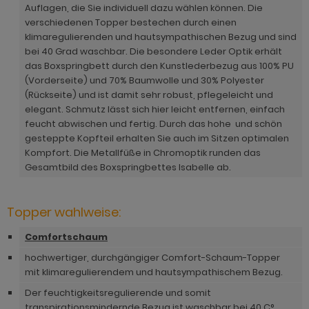
hnprogramm Rivian
Auflagen, die Sie individuell dazu wählen können. Die
ohnprogramm Ronson
verschiedenen Topper bestechen durch einen
ohnprogramm Romina
klimaregulierenden und hautsympathischen Bezug und sind
hnprogramm Rovola
bei 40 Grad waschbar. Die besondere Leder Optik erhält
hnprogramm Ronin Eiche
das Boxspringbett durch den Kunstlederbezug aus 100% PU
hnprogramm Scandik
(Vorderseite) und 70% Baumwolle und 30% Polyester
hnprogramm Ronin Esche
(Rückseite) und ist damit sehr robust, pflegeleicht und
ohnprogramm Sena
elegant. Schmutz lässt sich hier leicht entfernen, einfach
ohnprogramm Ronson
feucht abwischen und fertig. Durch das hohe und schön
hnprogramm Sentra
hnprogramm Rooky weiß
gesteppte Kopfteil erhalten Sie auch im Sitzen optimalen
ohnprogramm Seyne
Kompfort. Die Metallfüße in Chromoptik runden das
hnprogramm Rovola
Gesamtbild des Boxspringbettes Isabelle ab.
hnprogramm Starlet
hnprogramm Rubin weiß
hnprogramm Stove Old Style hell
Topper wahlweise:
hnprogramm Scandik
hnprogramm Stove weiß Pinie
Comfortschaum
hnprogramm Sentra
hochwertiger, durchgängiger Comfort-Schaum-Topper
hnprogramm Sunroof
mit klimaregulierendem und hautsympathischem Bezug.
ohnprogramm Seyne
ohnprogramm Timber
Der feuchtigkeitsregulierende und somit
hnprogramm Stove Old Style hell
transpirationsmindernde Bezug ist waschbar bei 40 C°.