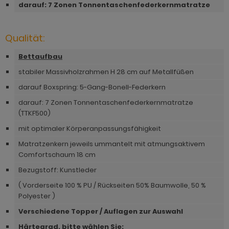
ohnprogramm Malta
darauf:
7 Zonen Tonnentaschenfederkernmatratze
ohnprogramm Madem
dprogramm Sopela
ohnprogramm Matsdal
ohnprogramm Malta
dprogramm Stove Old Style hell
Qualität:
ohnprogramm Meadow
ohnprogramm Meadow
dprogramm Stove weiß Pinie
Bettaufbau
hnprogramm Merced weiß
stabiler Massivholzrahmen H 28 cm auf Metallfüßen
hnprogramm Merced weiß
dprogramm Telly
hnprogramm Merced weiß-Eiche
darauf Boxspring: 5-Gang-Bonell-Federkern
hnprogramm Merced weiß-Eiche
adprogramm Tomaso
hnprogramm Milla
darauf: 7 Zonen Tonnentaschenfederkernmatratze
ohnprogramm Miami
dprogramm Torsby grau
(TTKF500)
hnprogramm Mirano
mit optimaler Körperanpassungsfähigkeit
hnprogramm Milla
dprogramm Torsby weiß
ohnprogramm Montez
Matratzenkern jeweils ummantelt mit atmungsaktivem
hnprogramm Mirano
dprogramm Willow
Comfortschaum 18 cm
ohnprogramm Morgan
Bezugstoff: Kunstleder
ohnprogramm Montez
hnprogramm Netanja
( Vorderseite 100 % PU / Rückseiten 50% Baumwolle, 50 %
ohnprogramm Morena
Polyester )
hnprogramm Niran
Verschiedene Topper / Auflage
n zur Auswahl
ohnprogramm Morgan
hnprogramm Nobile
Härtegrad, bitte wählen Sie: