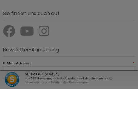
Sie finden uns auch auf
Newsletter-Anmeldung
E-Mail-Adresse
*
SEHR GUT
(4.94 / 5)
aus
515
Bewertungen bei: ebay.de, hood.de, shopvote.de ⓘ
Informationen zur Echtheit der Bewertungen
JETZT ANMELDEN
Der Newsletter kann jederzeit hier oder in Ihrem Kundenkonto
abbestellt werden.
Günstig Einrichten - Möbel online kaufen und sparen © 2026 | Template ©
2009-2026 by Günstig Einrichten - Möbel online kaufen und sparen