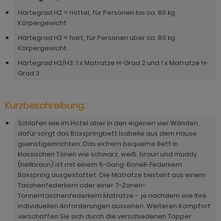
hnprogramm Niran
hnprogramm Norris
Härtegrad H2 = mittel, für Personen bis ca. 80 kg
hnprogramm Nobile
Körpergewicht
hnprogramm Norwich
Härtegrad H3 = hart, für Personen über ca. 80 kg
hnprogramm Norwich
Körpergewicht
ohnprogramm Ocean
ohnprogramm Onawa grau
Härtegrad H2/H3: 1 x Matratze H-Grad 2 und 1 x Matratze H-
ohnprogramm Palamos
Grad 3
ohnprogramm Onawa grün
hnprogramm Paterno
ohnprogramm Onawa weiß
Kurzbeschreibung:
hnprogramm Piano
hnprogramm Option Jackson Eiche
Schlafen wie im Hotel aber in den eigenen vier Wänden,
hnprogramm Plate
dafür sorgt das Boxspringbett Isabelle aus dem Hause
hnprogramm Option Kaschmir
guenstigeinrichten. Das extrem bequeme Bett in
hnprogramm Positano
klassischen Tönen wie schwarz, weiß, braun und muddy
hnprogramm Piano
(hellbraun) ist mit einem 5-Gang-Bonell-Federkern
hnprogramm Prime
Boxspring ausgestattet. Die Matratze besteht aus einem
hnprogramm Ribera
hnprogramm Ribera
Taschenfederkern oder einer 7-Zonen-
hnprogramm Rideau
Tonnentaschenfederkern Matratze - je nachdem wie Ihre
hnprogramm Rideau
individuellen Anforderungen aussehen. Weiteren Kompfort
hnprogramm Rivian
verschaffen Sie sich durch die verschiedenen Topper