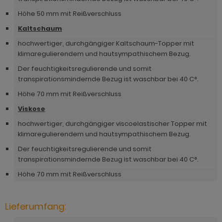
ohnprogramm Tomaso
hnprogramm Stove weiß Pinie
Höhe 50 mm mit Reißverschluss
hnprogramm Vestland
Kaltschaum
ohnprogramm Stream
ohnprogramm Ward
hochwertiger, durchgängiger Kaltschaum-Topper mit
ohnprogramm Sumatra
klimaregulierendem und hautsympathischem Bezug.
Der feuchtigkeitsregulierende und somit
hnprogramm Sunroof
transpirationsmindernde Bezug ist waschbar bei 40 C°.
ohnprogramm Synnax
Höhe 70 mm mit Reißverschluss
Viskose
ohnprogramm Timber
hochwertiger, durchgängiger viscoelastischer Topper mit
ohnprogramm Tomaso
klimaregulierendem und hautsympathischem Bezug.
hnprogramm Tyler
Der feuchtigkeitsregulierende und somit
transpirationsmindernde Bezug ist waschbar bei 40 C°.
hnprogramm Vestland
Höhe 70 mm mit Reißverschluss
ohnprogramm Ward
Lieferumfang: