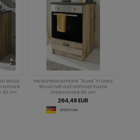
iß Pinie
Herdumbauschrank "Stove" in weiß
Pari
Küche
Pinie und anthrazit Landhaus Küche
Eiche
 Kochfeld
Unterschrank 60 cm
264,49 EUR