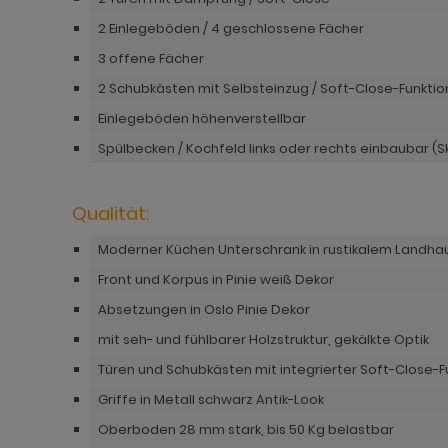
ohnprogramm Madem
dprogramm Sopela
ohnprogramm Matsdal
2 Einlegeböden / 4 geschlossene Fächer
3 offene Fächer
ohnprogramm Malta
dprogramm Stove Old Style hell
ohnprogramm Meadow
2 Schubkästen mit Selbsteinzug / Soft-Close-Funktio
ohnprogramm Meadow
dprogramm Stove weiß Pinie
hnprogramm Merced weiß
Einlegeböden höhenverstellbar
hnprogramm Merced weiß
dprogramm Telly
hnprogramm Merced weiß-Eiche
Spülbecken / Kochfeld links oder rechts einbaubar (S
hnprogramm Merced weiß-Eiche
adprogramm Tomaso
hnprogramm Milla
Qualität:
ohnprogramm Miami
dprogramm Torsby grau
hnprogramm Mirano
Moderner Küchen Unterschrank in rustikalem Landhau
hnprogramm Milla
dprogramm Torsby weiß
ohnprogramm Montez
Front und Korpus in Pinie weiß Dekor
hnprogramm Mirano
dprogramm Willow
ohnprogramm Morgan
Absetzungen in Oslo Pinie Dekor
ohnprogramm Montez
hnprogramm Netanja
mit seh- und fühlbarer Holzstruktur, gekälkte Optik
Türen und Schubkästen mit integrierter Soft-Close-F
ohnprogramm Morena
hnprogramm Niran
Griffe in Metall schwarz Antik-Look
ohnprogramm Morgan
hnprogramm Nobile
Oberboden 28 mm stark, bis 50 Kg belastbar