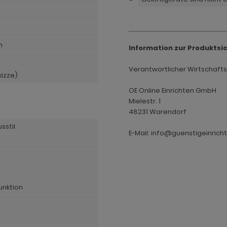
n
Information zur Produktsi
Verantwortlicher Wirtschaftsak
kizze)
OE Online Einrichten GmbH
Mielestr. 1
48231 Warendorf
sstil
E-Mail: info@guenstigeinrich
unktion