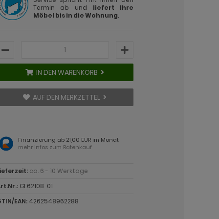
Termin ab und
liefert Ihre
Möbel bis in die Wohnung
.
IN DEN WARENKORB
AUF DEN MERKZETTEL
Finanzierung ab 21,00 EUR im Monat
mehr Infos zum Ratenkauf
ieferzeit:
ca. 6 - 10 Werktage
rt.Nr.:
GE62108-01
TIN/EAN:
4262548962288