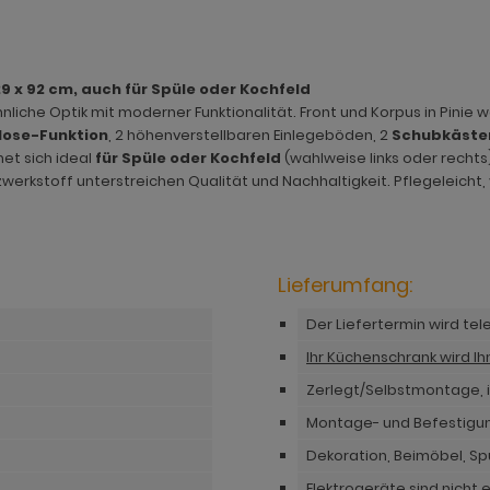
9 x 92 cm, auch für Spüle oder Kochfeld
liche Optik mit moderner Funktionalität. Front und Korpus in Pinie 
lose-Funktion
, 2 höhenverstellbaren Einlegeböden, 2
Schubkästen
net sich ideal
für Spüle oder Kochfeld
(wahlweise links oder rechts)
erkstoff unterstreichen Qualität und Nachhaltigkeit. Pflegeleicht, vi
Lieferumfang:
Der Liefertermin wird te
Ihr Küchenschrank wird I
Zerlegt/Selbstmontage, i
Montage- und Befestigu
Dekoration, Beimöbel, S
Elektrogeräte sind nicht 