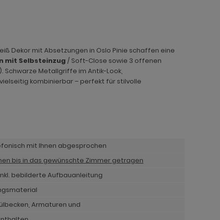
weiß Dekor mit Absetzungen in Oslo Pinie schaffen eine
 mit Selbsteinzug
/ Soft-Close sowie 3 offenen
. Schwarze Metallgriffe im Antik-Look,
elseitig kombinierbar – perfekt für stilvolle
lefonisch mit Ihnen abgesprochen
hnen bis in das gewünschte Zimmer getragen
nkl. bebilderte Aufbauanleitung
ngsmaterial
pülbecken, Armaturen und
enthalten