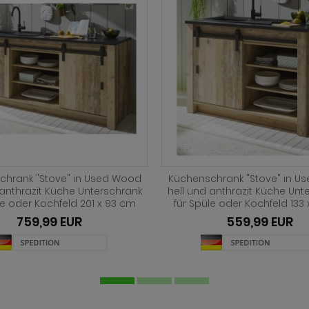
chrank "Stove" in weiß Pinie
Küchenschrank "Stove" in we
anthrazit Landhaus Küche
und anthrazit Landhaus 
rank für Spüle oder Kochfeld
Unterschrank für Spüle oder
200 x 93 cm
133 x 93 cm
759,99 EUR
579,99 EUR