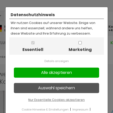
Datenschutzhinweis
Wir nutzen Cookies auf unserer Website. Einige von
Kostenlose
Kostenloser
Ko
ihnen sind essenziell, während andere uns helfen,
Lieferung
Rückversand
+4
diese Website und Ihre Erfahrung zu verbessern.
FLUR UND DIELE
BAD
KINDER
BÜRO
Essentiell
Marketing
änke
Details anzeigen
 weiß Pinie Landhaus Küche
 Kochfeld 129 cm, Soft-Close
Nur Essentielle Cookies akzeptieren
|
|
Cookie Hinweise & Einstellungen
Impressum