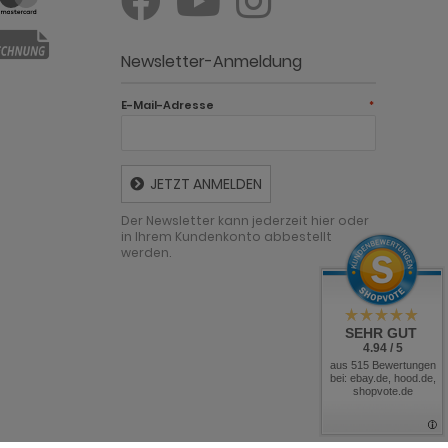
Newsletter-Anmeldung
E-Mail-Adresse
*
JETZT ANMELDEN
Der Newsletter kann jederzeit hier oder
in Ihrem Kundenkonto abbestellt
werden.
SEHR GUT
4.94 / 5
aus 515 Bewertungen
bei: ebay.de, hood.de,
shopvote.de