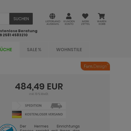
SUCHEN
LIEFERLAND
KUNDEN
MERK
WAREN
AUSWAHL
KONTO
ZETTEL
KORB
stenlose Beratung
9 2581 4583210
KÜCHE
SALE %
WOHNSTILE
484,49 EUR
inkl. 19 % MwSt.
Der Hermes Einrichtungs
Service spricht mit Ihnen den