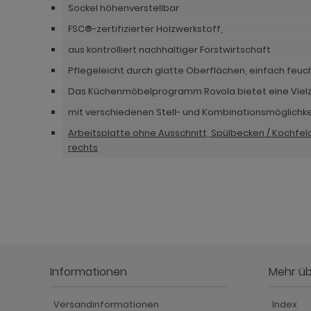
hnprogramm Niran
hnprogramm Norris
Sockel höhenverstellbar
FSC®-zertifizierter Holzwerkstoff,
hnprogramm Nobile
hnprogramm Norwich
aus kontrolliert nachhaltiger Forstwirtschaft
hnprogramm Norwich
ohnprogramm Ocean
Pflegeleicht durch glatte Oberflächen, einfach feu
ohnprogramm Onawa grau
ohnprogramm Palamos
Das Küchenmöbelprogramm Rovola bietet eine Vielz
mit verschiedenen Stell- und Kombinationsmöglichk
ohnprogramm Onawa grün
hnprogramm Paterno
Arbeitsplatte ohne Ausschnitt, Spülbecken / Kochfel
ohnprogramm Onawa weiß
hnprogramm Piano
rechts
hnprogramm Option Jackson Eiche
hnprogramm Plate
hnprogramm Option Kaschmir
hnprogramm Positano
hnprogramm Piano
hnprogramm Prime
hnprogramm Ribera
hnprogramm Ribera
Informationen
Mehr ü
hnprogramm Rideau
hnprogramm Rideau
hnprogramm Rivian
hnprogramm Rivian
Versandinformationen
Index