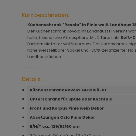
hnprogramm Jardins
rderobe Stove weiß Pinie
dprogramm Relief
hnprogramm Ladis
ohnprogramm Juna
rderobe SystemX
dprogramm Roove
hnprogramm Lavell
Kurz beschrieben:
Küchenschrank "Rovola" in Pinie weiß Landhaus 12
ohnprogramm Kiruma
rderobe Tomaso
dprogramm Rovola
hnprogramm Leian
Der Küchenschrank Rovola im Landhausstil vereint wohn
hnprogramm Ladis
rderobe Vektor
adprogramm Scana
ohnprogramm Liam
helle, freundliche Atmosphäre. Mit 2 Türen inkl.
Soft-C
Fächern bietet er viel Stauraum. Der Unterschrank eig
hnprogramm Lavell
rderobe Ward
dprogramm Scana Artisan Eiche
hnprogramm Lille
höhenverstellbarer Sockel und FSC®-zertifizierter Holzw
Landhausküchen.
ohnprogramm Liam
dprogramm SetOne weiß und grau
hnprogramm Linea
hnprogramm Linea
adprogramm Shawn
hnprogramm Livorno
Details:
hnprogramm Livorno
dprogramm Shawn Artisan Eiche
ohnprogramm Louna
Küchenschrank Rovola GE62108-01
ohnprogramm Louna
dprogramm Shawn Salbei
ohnprogramm Lundby
Unterschrank für Spüle oder Kochfeld
Front und Korpus Pinie weiß Dekor
ohnprogramm Lundby
dprogramm Shawn Sand
ohnprogramm Madea
Absetzungen Oslo Pinie Dekor
hnprogramm Luzern
dprogramm Shawn weiß
ohnprogramm Madem
B/H/T ca.: 129
/92/60 cm
ohnprogramm Madea
dprogramm Skin
ohnprogramm Malta
2 Türen mit Dämpfung / Soft-Close