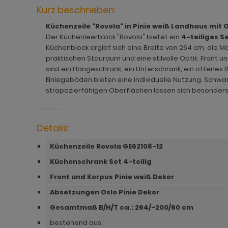
hnprogramm Jardins
rderobe Stove weiß Pinie
dprogramm Relief
hnprogramm Ladis
Kurz beschrieben:
ohnprogramm Juna
rderobe SystemX
dprogramm Roove
hnprogramm Lavell
Küchenzeile "Rovola" in Pinie weiß Landhaus mit O
Der Küchenleerblock "Rovola" bietet ein
4-teiliges S
ohnprogramm Kiruma
rderobe Tomaso
dprogramm Rovola
hnprogramm Leian
Küchenblock ergibt sich eine Breite von 264 cm, die Ma
praktischen Stauraum und eine stilvolle Optik. Front 
hnprogramm Ladis
rderobe Vektor
adprogramm Scana
ohnprogramm Liam
sind ein Hängeschrank, ein Unterschrank, ein offene
Einlegeböden bieten eine individuelle Nutzung. Schwarz
hnprogramm Lavell
rderobe Ward
dprogramm Scana Artisan Eiche
hnprogramm Lille
strapazierfähigen Oberflächen lassen sich besonders 
ohnprogramm Liam
dprogramm SetOne weiß und grau
hnprogramm Linea
hnprogramm Linea
adprogramm Shawn
hnprogramm Livorno
Details:
hnprogramm Livorno
dprogramm Shawn Artisan Eiche
ohnprogramm Louna
Küchenzeile Rovola GE62108-12
Küchenschrank Set 4-teilig
ohnprogramm Louna
dprogramm Shawn Salbei
ohnprogramm Lundby
Front und Korpus Pinie weiß Dekor
ohnprogramm Lundby
dprogramm Shawn Sand
ohnprogramm Madea
Absetzungen Oslo Pinie Dekor
hnprogramm Luzern
dprogramm Shawn weiß
ohnprogramm Madem
Gesamtmaß B/H/T ca.: 264/~200/60 cm
ohnprogramm Madea
dprogramm Skin
ohnprogramm Malta
bestehend aus: