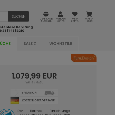
SUCHEN
LIEFERLAND
KUNDEN
MERK
WAREN
AUSWAHL
KONTO
ZETTEL
KORB
stenlose Beratung
9 2581 4583210
KÜCHE
SALE %
WOHNSTILE
1.079,99 EUR
inkl. 19 % MwSt.
Der Hermes Einrichtungs
Service spricht mit Ihnen den