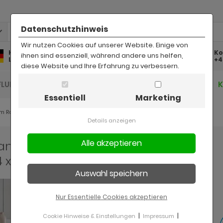
Datenschutzhinweis
Wir nutzen Cookies auf unserer Website. Einige von
Kostenlose
Kostenloser
Ko
ihnen sind essenziell, während andere uns helfen,
Lieferung
Rückversand
+4
diese Website und Ihre Erfahrung zu verbessern.
FLUR UND DIELE
BAD
KINDER
BÜRO
Essentiell
Marketing
m Rovola
Details anzeigen
e Landhaus Küchenschrank Set
4 x 200 cm
Nur Essentielle Cookies akzeptieren
|
|
Cookie Hinweise & Einstellungen
Impressum