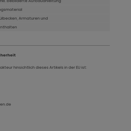
nkl. bebilderte Aufbauanleitung
ngsmaterial
pülbecken, Armaturen und
enthalten
cherheit
teur hinsichtlich dieses Artikels in der EU ist:
ten.de