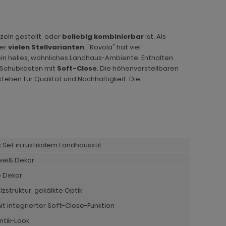
eln gestellt, oder
beliebig kombinierbar
ist. Als
der
vielen Stellvarianten
, "Rovola" hat viel
 ein helles, wohnliches Landhaus-Ambiente. Enthalten
 Schubkästen mit
Soft-Close
. Die höhenverstellbaren
stehen für Qualität und Nachhaltigkeit. Die
et in rustikalem Landhausstil
 weiß Dekor
e Dekor
lzstruktur, gekälkte Optik
t integrierter Soft-Close-Funktion
ntik-Look