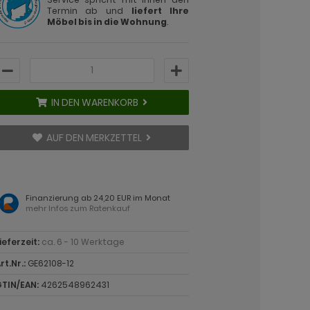
Termin ab und
liefert Ihre
Möbel bis in die Wohnung
.
IN DEN WARENKORB
AUF DEN MERKZETTEL
Finanzierung ab 24,20 EUR im Monat
mehr Infos zum Ratenkauf
ieferzeit:
ca. 6 - 10 Werktage
rt.Nr.:
GE62108-12
TIN/EAN:
4262548962431