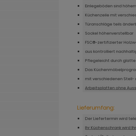
Einlegeböden sind höhenv
Küchenzeile mit verschie
n
Türanschläge teils änder
Sockel höhenverstellbar
FSC®-zertifizierter Holzw
aus kontrolliert nachhalt
Pflegeleicht durch glatt
Das Küchenmöbelprogramm
mit verschiedenen Stell
Arbeitsplatten ohne Auss
Lieferumfang:
Der Liefertermin wird te
Ihr Küchenschrank wird I