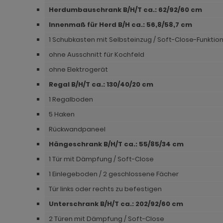
Herdumbauschrank B/H/T ca.: 62/92/60 cm
ohnprogramm Madem
dprogramm Sopela
ohnprogramm Matsdal
Innenmaß für Herd B/H ca.: 56,8/58,7 cm
ohnprogramm Malta
dprogramm Stove Old Style hell
ohnprogramm Meadow
1 Schubkasten mit Selbsteinzug / Soft-Close-Funktio
ohnprogramm Meadow
dprogramm Stove weiß Pinie
hnprogramm Merced weiß
ohne Ausschnitt für Kochfeld
ohne Elektrogerät
hnprogramm Merced weiß
dprogramm Telly
hnprogramm Merced weiß-Eiche
Regal B/H/T ca.: 130/40/20 cm
hnprogramm Merced weiß-Eiche
adprogramm Tomaso
hnprogramm Milla
1 Regalboden
ohnprogramm Miami
dprogramm Torsby grau
hnprogramm Mirano
5 Haken
Rückwandpaneel
hnprogramm Milla
dprogramm Torsby weiß
ohnprogramm Montez
Hängeschrank B/H/T ca.: 55/85/34 cm
hnprogramm Mirano
dprogramm Willow
ohnprogramm Morgan
1 Tür mit Dämpfung / Soft-Close
ohnprogramm Montez
hnprogramm Netanja
1 Einlegeboden / 2 geschlossene Fächer
ohnprogramm Morena
hnprogramm Niran
Tür links oder rechts zu befestigen
Unterschrank B/H/T ca.: 202
/92/60 cm
ohnprogramm Morgan
hnprogramm Nobile
2 Türen mit Dämpfung / Soft-Close