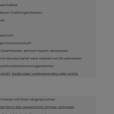
erstellbar
denen Stellmöglichkeiten,
bar
erkstoff,
iger Forstwirtschaft
e Oberflächen, einfach feucht abwischen
 Rovola bietet eine Vielzahl von Einzelmöbeln
- und Kombinationsmöglichkeiten
chnitt, Spülbecken wahlweise links oder rechts
lefonisch mit Ihnen abgesprochen
hnen bis in das gewünschte Zimmer getragen