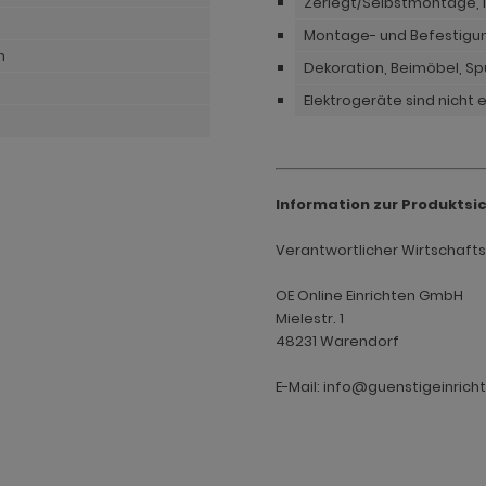
Zerlegt/Selbstmontage, i
Montage- und Befestigu
n
Dekoration, Beimöbel, S
Elektrogeräte sind nicht 
Information zur Produktsi
Verantwortlicher Wirtschaftsak
OE Online Einrichten GmbH
Mielestr. 1
48231 Warendorf
E-Mail: info@guenstigeinrich