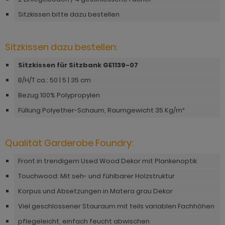
hnprogramm Niran
hnprogramm Norris
Sitzkissen bitte dazu bestellen
hnprogramm Nobile
hnprogramm Norwich
hnprogramm Norwich
Sitzkissen dazu bestellen:
ohnprogramm Ocean
ohnprogramm Onawa grau
Sitzkissen für Sitzbank GE1139-07
ohnprogramm Palamos
B/H/T ca.: 50 | 5 | 35 cm
ohnprogramm Onawa grün
hnprogramm Paterno
Bezug 100% Polypropylen
ohnprogramm Onawa weiß
hnprogramm Piano
Füllung Polyether-Schaum, Raumgewicht 35 Kg/m³
hnprogramm Option Jackson Eiche
hnprogramm Plate
hnprogramm Option Kaschmir
Qualität Garderobe Foundry:
hnprogramm Positano
hnprogramm Piano
Front in trendigem Used Wood Dekor mit Plankenoptik
hnprogramm Prime
Touchwood: Mit seh- und fühlbarer Holzstruktur
hnprogramm Ribera
hnprogramm Ribera
Korpus und Absetzungen in Matera grau Dekor
hnprogramm Rideau
Viel geschlossener Stauraum mit teils variablen Fachhöhen
hnprogramm Rideau
hnprogramm Rivian
pflegeleicht, einfach feucht abwischen