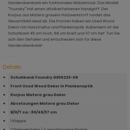
ohnprogramm Malta
Garderobenbank ein funktionales Möbelstück. Das Modell
ohnprogramm Madem
dprogramm Sopela
"Foundry" hat einen altsilberfarbenen Handgriff. Der
ohnprogramm Matsdal
Korpus aus Matera grauem Holzwerkstoff rundet das
ohnprogramm Malta
dprogramm Stove Old Style hell
Gesamtbild ideal ab. Die Fronten haben ein Used Wood
ohnprogramm Meadow
Dekor mit Holzstruktur und Plankenoptik. Außerdem ist die
ohnprogramm Meadow
dprogramm Stove weiß Pinie
Schuhbank 45 cm hoch, 88 cm breit und 37 cm tief. Tun Sie
hnprogramm Merced weiß
sich den Gefallen und entscheiden sich für diese
hnprogramm Merced weiß
dprogramm Telly
Garderobenbank!
hnprogramm Merced weiß-Eiche
hnprogramm Merced weiß-Eiche
adprogramm Tomaso
hnprogramm Milla
ohnprogramm Miami
dprogramm Torsby grau
Details:
hnprogramm Mirano
hnprogramm Milla
dprogramm Torsby weiß
Schuhbank Foundry GE55223-09
ohnprogramm Montez
Front Used Wood Dekor in Plankenoptik
hnprogramm Mirano
dprogramm Willow
ohnprogramm Morgan
Korpus Matera grau Dekor
ohnprogramm Montez
hnprogramm Netanja
Absetzungen Matera grau Dekor
ohnprogramm Morena
B/H/T ca.: 80/45/37 cm
hnprogramm Niran
ohnprogramm Morgan
1 Klappe
hnprogramm Nobile
2 Einlegeböden / 4 geschlossene Fächer