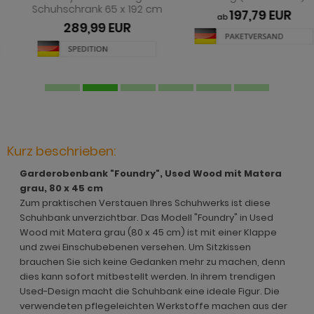
hnprogramm Jardins
dprogramm Relief
Schuhschrank 65 x 192 cm
197,79 EUR
hnprogramm Ladis
ab
289,99 EUR
ohnprogramm Juna
dprogramm Roove
hnprogramm Lavell
ohnprogramm Kiruma
dprogramm Rovola
hnprogramm Leian
hnprogramm Ladis
adprogramm Scana
ohnprogramm Liam
hnprogramm Lavell
dprogramm Scana Artisan Eiche
hnprogramm Lille
ohnprogramm Liam
dprogramm SetOne weiß und grau
Kurz beschrieben:
hnprogramm Linea
hnprogramm Linea
adprogramm Shawn
Garderobenbank "Foundry", Used Wood mit Matera
hnprogramm Livorno
grau, 80 x 45 cm
hnprogramm Livorno
dprogramm Shawn Artisan Eiche
Zum praktischen Verstauen Ihres Schuhwerks ist diese
ohnprogramm Louna
Schuhbank unverzichtbar. Das Modell "Foundry" in Used
ohnprogramm Louna
dprogramm Shawn Salbei
Wood mit Matera grau (80 x 45 cm) ist mit einer Klappe
ohnprogramm Lundby
und zwei Einschubebenen versehen. Um Sitzkissen
ohnprogramm Lundby
dprogramm Shawn Sand
brauchen Sie sich keine Gedanken mehr zu machen, denn
ohnprogramm Madea
dies kann sofort mitbestellt werden. In ihrem trendigen
hnprogramm Luzern
dprogramm Shawn weiß
ohnprogramm Madem
Used-Design macht die Schuhbank eine ideale Figur. Die
ohnprogramm Madea
dprogramm Skin
verwendeten pflegeleichten Werkstoffe machen aus der