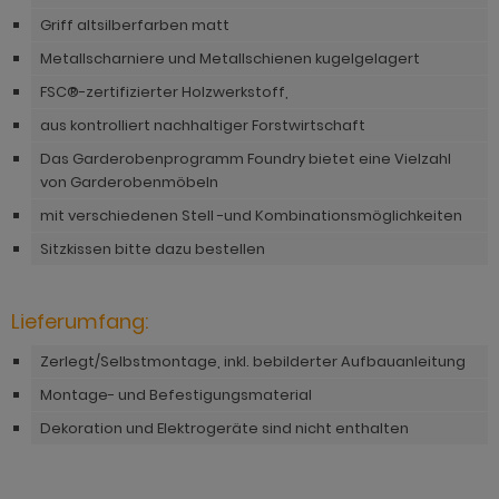
hnprogramm Rivian
Griff altsilberfarben matt
ohnprogramm Ronson
ohnprogramm Romina
Metallscharniere und Metallschienen kugelgelagert
hnprogramm Rovola
FSC®-zertifizierter Holzwerkstoff,
hnprogramm Ronin Eiche
hnprogramm Scandik
aus kontrolliert nachhaltiger Forstwirtschaft
hnprogramm Ronin Esche
Das Garderobenprogramm Foundry bietet eine Vielzahl
ohnprogramm Sena
ohnprogramm Ronson
von Garderobenmöbeln
hnprogramm Sentra
mit verschiedenen Stell -und Kombinationsmöglichkeiten
hnprogramm Rooky weiß
ohnprogramm Seyne
Sitzkissen bitte dazu bestellen
hnprogramm Rovola
hnprogramm Starlet
hnprogramm Rubin weiß
Lieferumfang:
hnprogramm Stove Old Style hell
hnprogramm Scandik
Zerlegt/Selbstmontage, inkl. bebilderter Aufbauanleitung
hnprogramm Stove weiß Pinie
Montage- und Befestigungsmaterial
hnprogramm Sentra
hnprogramm Sunroof
Dekoration und Elektrogeräte sind nicht enthalten
ohnprogramm Seyne
ohnprogramm Timber
hnprogramm Stove Old Style hell