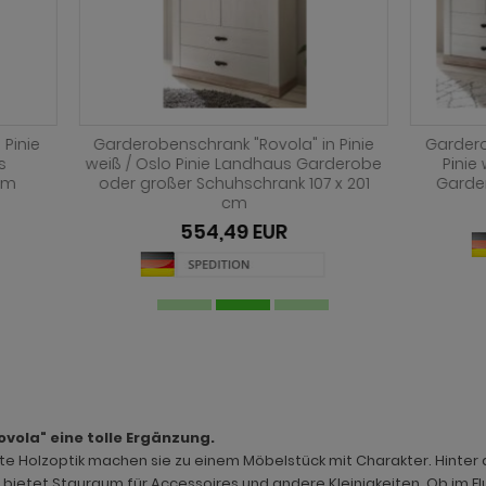
benkombination "Rovola" in
Garderobenkombination "Ro
 weiß / Oslo Pinie Landhaus
Pinie weiß / Oslo Pinie La
obe Set 3-tlg. 224 x 201 cm
Garderobe Set 4-tlg. 224 x
1.049,99 EUR
1.069,99 EUR
ab
ab
vola" eine tolle Ergänzung.
rte Holzoptik machen sie zu einem Möbelstück mit Charakter. Hinter 
bietet Stauraum für Accessoires und andere Kleinigkeiten. Ob im F