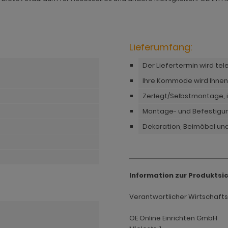
Lieferumfang:
Der Liefertermin wird te
Ihre Kommode wird Ihnen
Zerlegt/Selbstmontage, i
Montage- und Befestigu
Dekoration, Beimöbel und
Information zur Produktsi
Verantwortlicher Wirtschaftsak
OE Online Einrichten GmbH