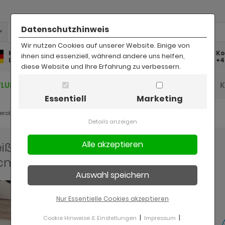
Datenschutzhinweis
Wir nutzen Cookies auf unserer Website. Einige von
Kostenlose
Kostenloser
Ko
ihnen sind essenziell, während andere uns helfen,
Lieferung
Rückversand
+4
diese Website und Ihre Erfahrung zu verbessern.
FLUR UND DIELE
BAD
KINDER
BÜRO
Essentiell
Marketing
erobe Rovola
Details anzeigen
ß / Oslo Pinie Landhaus 107 x
 cm
Nur Essentielle Cookies akzeptieren
|
|
Cookie Hinweise & Einstellungen
Impressum