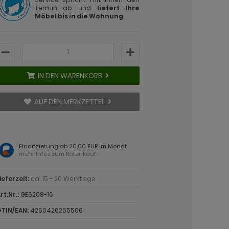
Termin ab und
liefert Ihre
Möbel bis in die Wohnung
.
IN DEN WARENKORB
AUF DEN MERKZETTEL
Finanzierung ab 20,00 EUR im Monat
mehr Infos zum Ratenkauf
ieferzeit:
ca. 15 - 20 Werktage
rt.Nr.:
GE6208-16
TIN/EAN:
4260426265506