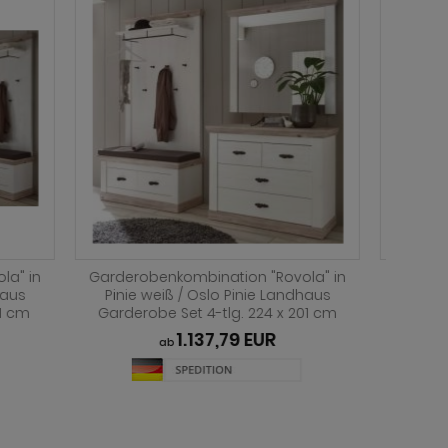
vola" in
Garderobenkombination "Rovola" in
Garde
ndhaus
Pinie weiß / Oslo Pinie Landhaus
weiß /
 201 cm
Garderobe Set 3-tlg. 190 x 201 cm
oder g
869,99 EUR
ab