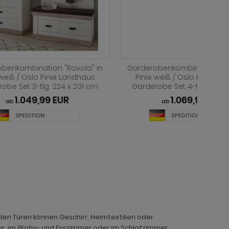
vola" in
Garderobe Sitzbank "Rovola" in Pinie
Gard
ndhaus
weiß / Oslo Pinie Landhaus
Pin
 201 cm
Garderobenbank 107 x 48 cm
Gar
319,99 EUR
ab
den Türen können Geschirr, Heimtextilien oder
lur, im Wohn- und Esszimmer oder im Schlafzimmer,