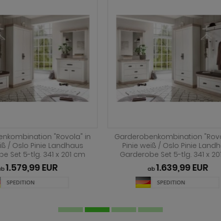
benkombination "Rovola" in
Garderobenkombination "Ro
 weiß / Oslo Pinie Landhaus
Pinie weiß / Oslo Pinie La
obe Set 4-tlg. 224 x 201 cm
Garderobe Set 4-tlg. 224 x
1.137,79 EUR
1.069,99 EUR
ab
ab