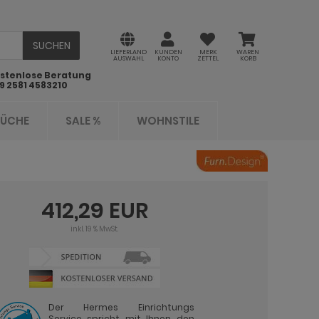
SUCHEN
LIEFERLAND
KUNDEN
MERK
WAREN
AUSWAHL
KONTO
ZETTEL
KORB
stenlose Beratung
9 2581 4583210
KÜCHE
SALE %
WOHNSTILE
412,29 EUR
inkl. 19 % MwSt.
Der Hermes Einrichtungs
Service spricht mit Ihnen den