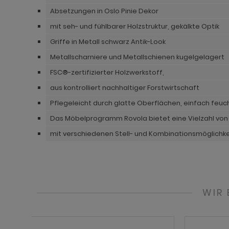
Absetzungen in Oslo Pinie Dekor
ohnprogramm Madem
dprogramm Sopela
ohnprogramm Matsdal
mit seh- und fühlbarer Holzstruktur, gekälkte Optik
ohnprogramm Malta
dprogramm Stove Old Style hell
ohnprogramm Meadow
Griffe in Metall schwarz Antik-Look
ohnprogramm Meadow
dprogramm Stove weiß Pinie
hnprogramm Merced weiß
Metallscharniere und Metallschienen kugelgelagert
FSC®-zertifizierter Holzwerkstoff,
hnprogramm Merced weiß
dprogramm Telly
hnprogramm Merced weiß-Eiche
aus kontrolliert nachhaltiger Forstwirtschaft
hnprogramm Merced weiß-Eiche
adprogramm Tomaso
hnprogramm Milla
Pflegeleicht durch glatte Oberflächen, einfach feu
ohnprogramm Miami
dprogramm Torsby grau
hnprogramm Mirano
Das Möbelprogramm Rovola bietet eine Vielzahl von
hnprogramm Milla
dprogramm Torsby weiß
ohnprogramm Montez
mit verschiedenen Stell- und Kombinationsmöglichk
hnprogramm Mirano
dprogramm Willow
ohnprogramm Morgan
ohnprogramm Montez
hnprogramm Netanja
WIR
ohnprogramm Morena
hnprogramm Niran
ohnprogramm Morgan
hnprogramm Nobile