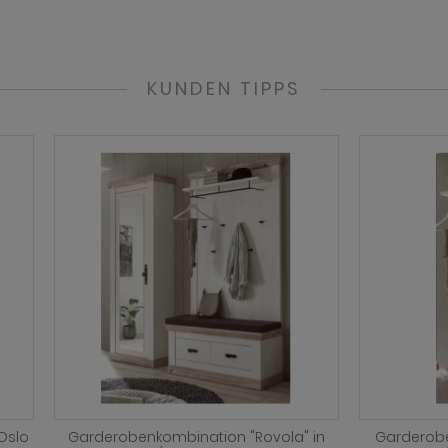
KUNDEN TIPPS
benpaneel "Rovola" in Pinie
Sideboard "Rovola" in Pinie w