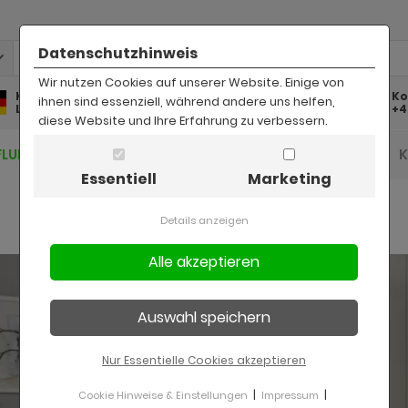
Datenschutzhinweis
Wir nutzen Cookies auf unserer Website. Einige von
Kostenlose
Kostenloser
Ko
ihnen sind essenziell, während andere uns helfen,
Lieferung
Rückversand
+4
diese Website und Ihre Erfahrung zu verbessern.
FLUR UND DIELE
BAD
KINDER
BÜRO
Essentiell
Marketing
Details anzeigen
Nur Essentielle Cookies akzeptieren
|
|
Cookie Hinweise & Einstellungen
Impressum