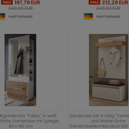
197,79 EUR
212,29 EUR
SALE
SALE
349,99 EUR
349,99 EUR
garderobe "Pallas" in weiß
Garderobe Set 3-teilig "Cente
Eiche Garderobe mit Spiegel
und Wotan Eiche
80 x 190 cm
Garderobenkombination 100