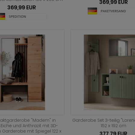
369,99 EUR
369,99 EUR
ktgarderobe "Madem" in
Garderobe Set 3-teilig "Loren
 Eiche und Anthrazit mit 3D-
152 x 192 cm
 Garderobe mit Spiegel 122 x
377,79 EUR