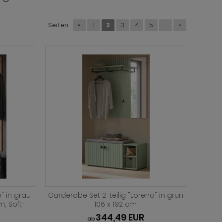
Seiten:
«
1
2
3
4
5
...
»
" in grau
Garderobe Set 2-teilig "Loreno" in grün
m, Soft-
106 x 192 cm
344,49 EUR
ab