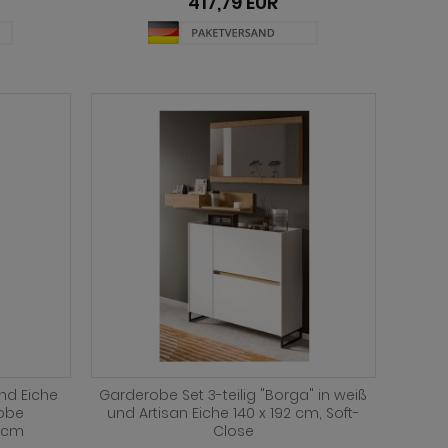
417,79 EUR
nd Eiche
Garderobe Set 3-teilig "Borga" in weiß
robe
und Artisan Eiche 140 x 192 cm, Soft-
0 cm
Close