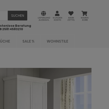
SUCHEN
LIEFERLAND
KUNDEN
MERK
WAREN
AUSWAHL
KONTO
ZETTEL
KORB
stenlose Beratung
9 2581 4583210
KÜCHE
SALE %
WOHNSTILE