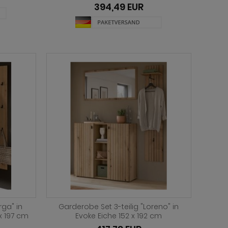
394,49 EUR
rga" in
Garderobe Set 3-teilig "Loreno" in
 x 197 cm
Evoke Eiche 152 x 192 cm