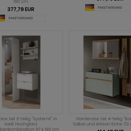
190 cm
377,79 EUR
be Set 3-teilig "SystemX" in
Garderobe Set 4-teilig "Bo
weiß Hochglanz
Salbei und Artisan Eiche 172
benkombination 97 x 193 cm