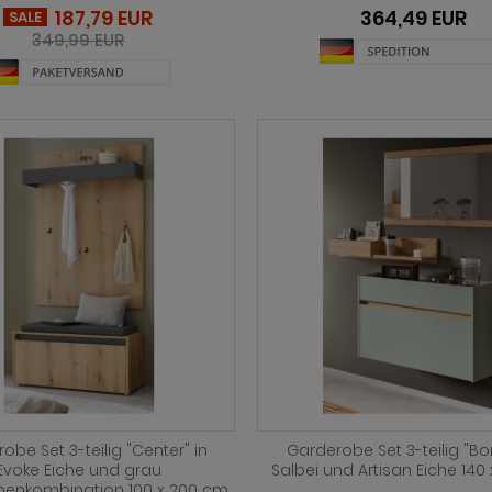
187,79 EUR
364,49 EUR
SALE
349,99 EUR
obe Set 3-teilig "Center" in
Garderobe Set 3-teilig "Bo
Evoke Eiche und grau
Salbei und Artisan Eiche 140
enkombination 100 x 200 cm