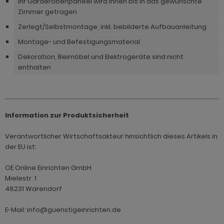
Ihr Garderobenpaneel wird Ihnen bis in das gewünschte
hnprogramm Rivian
Zimmer getragen
ohnprogramm Ronson
ohnprogramm Romina
Zerlegt/Selbstmontage, inkl. bebilderte Aufbauanleitung
hnprogramm Rovola
hnprogramm Ronin Eiche
Montage- und Befestigungsmaterial
hnprogramm Scandik
Dekoration, Beimöbel und Elektrogeräte sind nicht
hnprogramm Ronin Esche
enthalten
ohnprogramm Sena
ohnprogramm Ronson
hnprogramm Sentra
hnprogramm Rooky weiß
ohnprogramm Seyne
Information zur Produktsicherheit
hnprogramm Rovola
hnprogramm Starlet
Verantwortlicher Wirtschaftsakteur hinsichtlich dieses Artikels in
hnprogramm Rubin weiß
der EU ist:
hnprogramm Stove Old Style hell
hnprogramm Scandik
OE Online Einrichten GmbH
hnprogramm Stove weiß Pinie
hnprogramm Sentra
Mielestr. 1
hnprogramm Sunroof
48231 Warendorf
ohnprogramm Seyne
ohnprogramm Timber
E-Mail: info@guenstigeinrichten.de
hnprogramm Stove Old Style hell