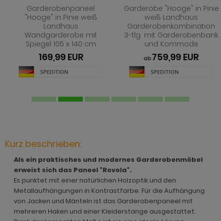
hnprogramm Jardins
rderobe Stove weiß Pinie
dprogramm Relief
Garderobenpaneel
Garderobe "Hooge" in Pinie
hnprogramm Ladis
"Hooge" in Pinie weiß
weiß Landhaus
ohnprogramm Juna
rderobe SystemX
dprogramm Roove
Landhaus
Garderobenkombination
hnprogramm Lavell
Wandgarderobe mit
3-tlg. mit Garderobenbank
ohnprogramm Kiruma
rderobe Tomaso
dprogramm Rovola
Spiegel 105 x 140 cm
und Kommode
hnprogramm Leian
169,99 EUR
759,99 EUR
ab
hnprogramm Ladis
rderobe Vektor
adprogramm Scana
ohnprogramm Liam
hnprogramm Lavell
rderobe Ward
dprogramm Scana Artisan Eiche
hnprogramm Lille
ohnprogramm Liam
dprogramm SetOne weiß und grau
hnprogramm Linea
hnprogramm Linea
adprogramm Shawn
hnprogramm Livorno
hnprogramm Livorno
dprogramm Shawn Artisan Eiche
Kurz beschrieben:
ohnprogramm Louna
ohnprogramm Louna
dprogramm Shawn Salbei
Als ein praktisches und modernes Garderobenmöbel
ohnprogramm Lundby
erweist sich das Paneel "Rovola".
ohnprogramm Lundby
dprogramm Shawn Sand
Es punktet mit einer natürlichen Holzoptik und den
ohnprogramm Madea
Metallaufhängungen in Kontrastfarbe. Für die Aufhängung
hnprogramm Luzern
dprogramm Shawn weiß
von Jacken und Mänteln ist das Garderobenpaneel mit
ohnprogramm Madem
mehreren Haken und einer Kleiderstange ausgestattet.
ohnprogramm Madea
dprogramm Skin