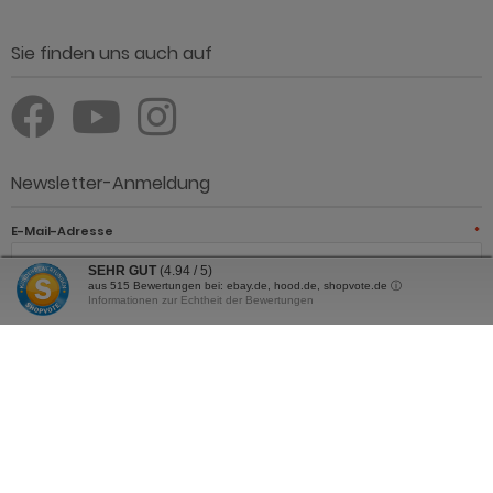
Sie finden uns auch auf
Newsletter-Anmeldung
E-Mail-Adresse
*
SEHR GUT
(4.94 / 5)
aus
515
Bewertungen bei: ebay.de, hood.de, shopvote.de ⓘ
Informationen zur Echtheit der Bewertungen
JETZT ANMELDEN
Der Newsletter kann jederzeit hier oder in Ihrem Kundenkonto
abbestellt werden.
Günstig Einrichten - Möbel online kaufen und sparen © 2026 | Template ©
2009-2026 by Günstig Einrichten - Möbel online kaufen und sparen