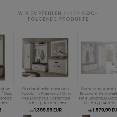
ohnprogramm Tomaso
hnprogramm Stove weiß Pinie
hnprogramm Vestland
WIR EMPFEHLEN IHNEN NOCH
ohnprogramm Stream
FOLGENDE PRODUKTE
ohnprogramm Ward
ohnprogramm Sumatra
hnprogramm Sunroof
ohnprogramm Synnax
ohnprogramm Timber
ohnprogramm Tomaso
hnprogramm Tyler
hnprogramm Vestland
Garderobenkombination
Garderobenkombination
"Rovola" in Pinie weiß / Oslo
"Rovola" in Pinie weiß / Oslo
Pinie Landhaus Garderobe
Pinie Landhaus Garderobe
ohnprogramm Ward
Set 5-tlg. 307 x 201 cm
Set 5-tlg. 341 x 201 cm
1.399,99 EUR
1.579,99 EUR
ab
ab