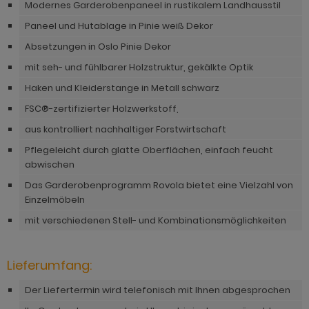
hnprogramm Niran
Modernes Garderobenpaneel in rustikalem Landhausstil
hnprogramm Norris
Paneel und Hutablage in Pinie weiß Dekor
hnprogramm Nobile
hnprogramm Norwich
Absetzungen in Oslo Pinie Dekor
hnprogramm Norwich
mit seh- und fühlbarer Holzstruktur, gekälkte Optik
ohnprogramm Ocean
ohnprogramm Onawa grau
Haken und Kleiderstange in Metall schwarz
ohnprogramm Palamos
FSC®-zertifizierter Holzwerkstoff,
ohnprogramm Onawa grün
hnprogramm Paterno
aus kontrolliert nachhaltiger Forstwirtschaft
ohnprogramm Onawa weiß
Pflegeleicht durch glatte Oberflächen, einfach feucht
hnprogramm Piano
abwischen
hnprogramm Option Jackson Eiche
hnprogramm Plate
Das Garderobenprogramm Rovola bietet eine Vielzahl von
hnprogramm Option Kaschmir
Einzelmöbeln
hnprogramm Positano
hnprogramm Piano
mit verschiedenen Stell- und Kombinationsmöglichkeiten
hnprogramm Prime
hnprogramm Ribera
hnprogramm Ribera
Lieferumfang:
hnprogramm Rideau
hnprogramm Rideau
Der Liefertermin wird telefonisch mit Ihnen abgesprochen
hnprogramm Rivian