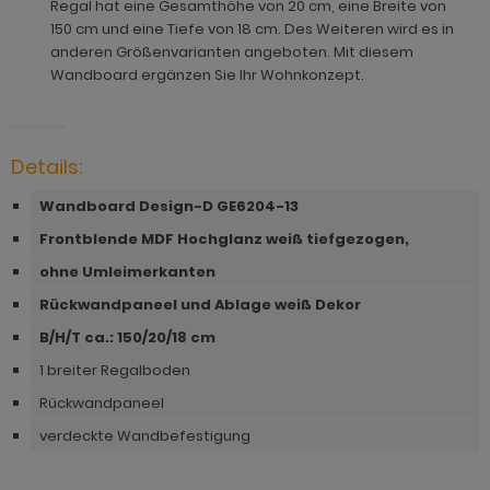
ohnprogramm Malta
Regal hat eine Gesamthöhe von 20 cm, eine Breite von
ohnprogramm Madem
dprogramm Sopela
150 cm und eine Tiefe von 18 cm. Des Weiteren wird es in
ohnprogramm Matsdal
anderen Größenvarianten angeboten. Mit diesem
ohnprogramm Malta
dprogramm Stove Old Style hell
Wandboard ergänzen Sie Ihr Wohnkonzept.
ohnprogramm Meadow
ohnprogramm Meadow
dprogramm Stove weiß Pinie
hnprogramm Merced weiß
hnprogramm Merced weiß
dprogramm Telly
Details:
hnprogramm Merced weiß-Eiche
hnprogramm Merced weiß-Eiche
adprogramm Tomaso
Wandboard Design-D GE6204-13
hnprogramm Milla
Frontblende MDF Hochglanz weiß tiefgezogen,
ohnprogramm Miami
dprogramm Torsby grau
hnprogramm Mirano
ohne Umleimerkanten
hnprogramm Milla
dprogramm Torsby weiß
ohnprogramm Montez
Rückwandpaneel und Ablage weiß Dekor
hnprogramm Mirano
dprogramm Willow
B/H/T ca.: 150
/20/18 cm
ohnprogramm Morgan
ohnprogramm Montez
1 breiter Regalboden
hnprogramm Netanja
Rückwandpaneel
ohnprogramm Morena
hnprogramm Niran
verdeckte Wandbefestigung
ohnprogramm Morgan
hnprogramm Nobile