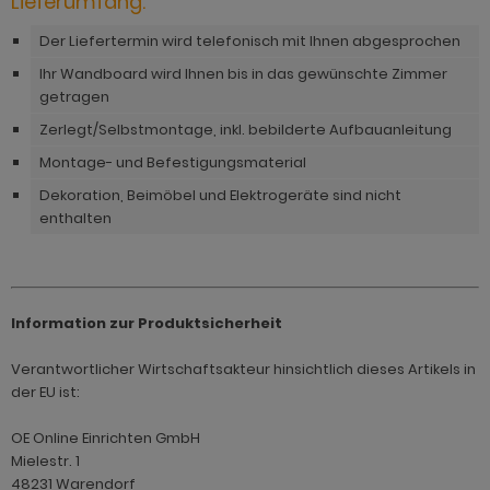
Lieferumfang:
hnprogramm Rivian
ohnprogramm Ronson
Der Liefertermin wird telefonisch mit Ihnen abgesprochen
ohnprogramm Romina
hnprogramm Rovola
Ihr Wandboard wird Ihnen bis in das gewünschte Zimmer
hnprogramm Ronin Eiche
getragen
hnprogramm Scandik
Zerlegt/Selbstmontage, inkl. bebilderte Aufbauanleitung
hnprogramm Ronin Esche
ohnprogramm Sena
Montage- und Befestigungsmaterial
ohnprogramm Ronson
Dekoration, Beimöbel und Elektrogeräte sind nicht
hnprogramm Sentra
enthalten
hnprogramm Rooky weiß
ohnprogramm Seyne
hnprogramm Rovola
hnprogramm Starlet
hnprogramm Rubin weiß
Information zur Produktsicherheit
hnprogramm Stove Old Style hell
hnprogramm Scandik
Verantwortlicher Wirtschaftsakteur hinsichtlich dieses Artikels in
hnprogramm Stove weiß Pinie
hnprogramm Sentra
der EU ist:
hnprogramm Sunroof
ohnprogramm Seyne
OE Online Einrichten GmbH
ohnprogramm Timber
Mielestr. 1
hnprogramm Stove Old Style hell
48231 Warendorf