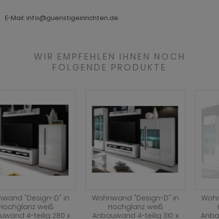
ohnprogramm Tomaso
hnprogramm Stove weiß Pinie
E-Mail: info@guenstigeinrichten.de
hnprogramm Vestland
ohnprogramm Stream
ohnprogramm Ward
ohnprogramm Sumatra
WIR EMPFEHLEN IHNEN NOCH
FOLGENDE PRODUKTE
hnprogramm Sunroof
ohnprogramm Synnax
ohnprogramm Timber
ohnprogramm Tomaso
hnprogramm Tyler
hnprogramm Vestland
ohnprogramm Ward
Wohnwand "Design-D" in
Wohnwand "Design-D" in
Hochglanz weiß
Hochglanz weiß
Anbauwand 4-teilig 310 x
Anbauwand 3-teilig 290 x