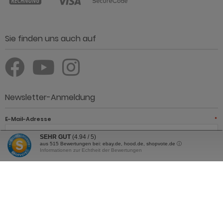
Sie finden uns auch auf
Newsletter-Anmeldung
E-Mail-Adresse
*
SEHR GUT
(4.94 / 5)
aus
515
Bewertungen bei: ebay.de, hood.de, shopvote.de ⓘ
Informationen zur Echtheit der Bewertungen
JETZT ANMELDEN
Der Newsletter kann jederzeit hier oder in Ihrem Kundenkonto
abbestellt werden.
Günstig Einrichten - Möbel online kaufen und sparen © 2026 | Template ©