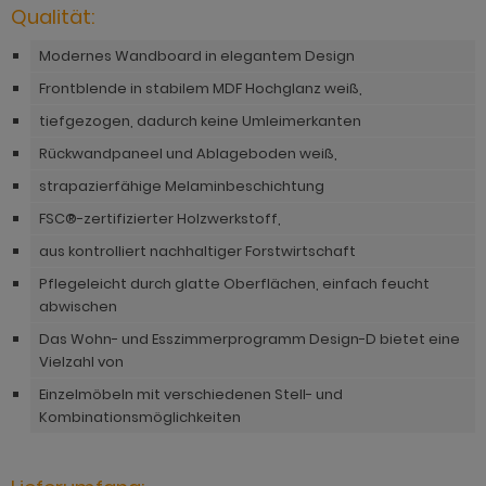
hnprogramm Niran
Qualität:
hnprogramm Norris
hnprogramm Nobile
Modernes Wandboard in elegantem Design
hnprogramm Norwich
Frontblende in stabilem MDF Hochglanz weiß,
hnprogramm Norwich
ohnprogramm Ocean
tiefgezogen, dadurch keine Umleimerkanten
ohnprogramm Onawa grau
ohnprogramm Palamos
Rückwandpaneel und Ablageboden weiß,
ohnprogramm Onawa grün
strapazierfähige Melaminbeschichtung
hnprogramm Paterno
ohnprogramm Onawa weiß
FSC®-zertifizierter Holzwerkstoff,
hnprogramm Piano
aus kontrolliert nachhaltiger Forstwirtschaft
hnprogramm Option Jackson Eiche
hnprogramm Plate
Pflegeleicht durch glatte Oberflächen, einfach feucht
hnprogramm Option Kaschmir
abwischen
hnprogramm Positano
Das Wohn- und Esszimmerprogramm Design-D bietet eine
hnprogramm Piano
Vielzahl von
hnprogramm Prime
hnprogramm Ribera
Einzelmöbeln mit verschiedenen Stell- und
hnprogramm Ribera
Kombinationsmöglichkeiten
hnprogramm Rideau
hnprogramm Rideau
hnprogramm Rivian