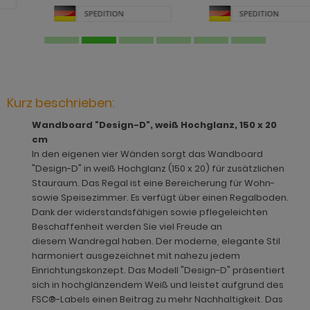
hnprogramm Jardins
rderobe Stove weiß Pinie
dprogramm Relief
hnprogramm Ladis
ohnprogramm Juna
rderobe SystemX
dprogramm Roove
hnprogramm Lavell
ohnprogramm Kiruma
rderobe Tomaso
dprogramm Rovola
hnprogramm Leian
hnprogramm Ladis
rderobe Vektor
adprogramm Scana
ohnprogramm Liam
Kurz beschrieben:
hnprogramm Lavell
rderobe Ward
dprogramm Scana Artisan Eiche
hnprogramm Lille
Wandboard "Design-D", weiß Hochglanz, 150 x 20
ohnprogramm Liam
dprogramm SetOne weiß und grau
cm
hnprogramm Linea
In den eigenen vier Wänden sorgt das Wandboard
hnprogramm Linea
adprogramm Shawn
"Design-D" in weiß Hochglanz (150 x 20) für zusätzlichen
hnprogramm Livorno
Stauraum. Das Regal ist eine Bereicherung für Wohn-
hnprogramm Livorno
dprogramm Shawn Artisan Eiche
sowie Speisezimmer. Es verfügt über einen Regalboden.
ohnprogramm Louna
Dank der widerstandsfähigen sowie pflegeleichten
ohnprogramm Louna
dprogramm Shawn Salbei
Beschaffenheit werden Sie viel Freude an
ohnprogramm Lundby
diesem Wandregal haben. Der moderne, elegante Stil
ohnprogramm Lundby
dprogramm Shawn Sand
harmoniert ausgezeichnet mit nahezu jedem
ohnprogramm Madea
Einrichtungskonzept. Das Modell "Design-D" präsentiert
hnprogramm Luzern
dprogramm Shawn weiß
sich in hochglänzendem Weiß und leistet aufgrund des
ohnprogramm Madem
FSC®-Labels einen Beitrag zu mehr Nachhaltigkeit. Das
ohnprogramm Madea
dprogramm Skin