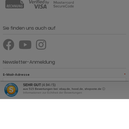
Sie finden uns auch auf
Newsletter-Anmeldung
E-Mail-Adresse
*
SEHR GUT
(4.94 / 5)
aus
515
Bewertungen bei: ebay.de, hood.de, shopvote.de ⓘ
Informationen zur Echtheit der Bewertungen
JETZT ANMELDEN
Der Newsletter kann jederzeit hier oder in Ihrem Kundenkonto
abbestellt werden.