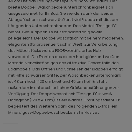
43 cm) ist das Lösungskonzept in puncto Stauraum. Der
ohnprogramm Malta
breite Doppel-Waschbeckenunterschrank eignet sich
ohnprogramm Madem
dprogramm Sopela
ohnprogramm Matsdal
ausgezeichnet für Ihr Bad. Sie werden dank der beiden
ohnprogramm Malta
dprogramm Stove Old Style hell
Ablagefächer in schwarz äußerst viel Freude mit diesem
ohnprogramm Meadow
hängenden Unterschrank haben. Das Modell "Design-D"
ohnprogramm Meadow
dprogramm Stove weiß Pinie
bietet zwei Klappen. Es ist strapazierfähig sowie
hnprogramm Merced weiß
pflegeleicht. Der Doppelwaschtisch mit seinem modernen,
hnprogramm Merced weiß
dprogramm Telly
eleganten Stil präsentiert sich in Weiß. Zur Verarbeitung
hnprogramm Merced weiß-Eiche
des Möbelstücks wurde FSC®-zertifiziertes Holz
hnprogramm Merced weiß-Eiche
adprogramm Tomaso
verwendet. Die Fronten aus einem hochglänzend weißen
hnprogramm Milla
Material vervollständigen das attraktive Gesamtbild des
ohnprogramm Miami
dprogramm Torsby grau
Badmöbels. Das Öffnen und Schließen der Klappen erfolgt
hnprogramm Mirano
mit Hilfe schwarzer Griffe. Der Waschbeckenunterschrank
hnprogramm Milla
dprogramm Torsby weiß
ist 43 cm hoch, 120 cm breit und 45 cm tief. Er steht
ohnprogramm Montez
außerdem in unterschiedlichen Größenausführungen zur
hnprogramm Mirano
dprogramm Willow
ohnprogramm Morgan
Verfügung. Der Doppelwaschtisch "Design-D" in weiß
ohnprogramm Montez
Hochglanz (120 x 43 cm) ist ein wahres Ordnungstalent. Er
hnprogramm Netanja
begeistert des Weiteren dank des folgenden Extras: ein
ohnprogramm Morena
Mineralguss-Doppelwaschbecken ist inklusive .
hnprogramm Niran
ohnprogramm Morgan
hnprogramm Nobile