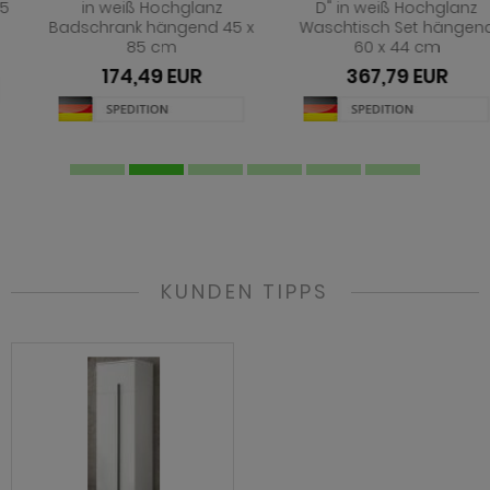
in weiß Hochglanz
D" in weiß Hochglanz
Badschrank hängend 45 x
Waschtisch Set hängend
85 cm
60 x 44 cm
174,49 EUR
367,79 EUR
KUNDEN TIPPS