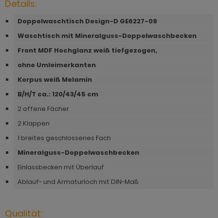
Details:
hnprogramm Niran
hnprogramm Norris
Doppelwaschtisch Design-D GE6227-09
hnprogramm Nobile
hnprogramm Norwich
Waschtisch mit Mineralguss-Doppelwaschbecken
hnprogramm Norwich
ohnprogramm Ocean
Front MDF Hochglanz weiß tiefgezogen,
ohnprogramm Onawa grau
ohne Umleimerkanten
ohnprogramm Palamos
ohnprogramm Onawa grün
Korpus weiß Melamin
hnprogramm Paterno
B/H/T ca.: 120/43/45 cm
ohnprogramm Onawa weiß
hnprogramm Piano
2 offene Fächer
hnprogramm Option Jackson Eiche
2 Klappen
hnprogramm Plate
hnprogramm Option Kaschmir
1 breites geschlossenes Fach
hnprogramm Positano
Mineralguss-Doppelwaschbecken
hnprogramm Piano
hnprogramm Prime
Einlassbecken mit Überlauf
hnprogramm Ribera
Ablauf- und Armaturloch mit DIN-Maß
hnprogramm Ribera
hnprogramm Rideau
hnprogramm Rideau
hnprogramm Rivian
Qualität: