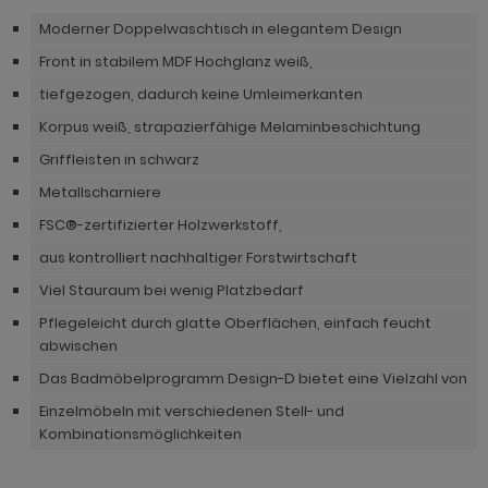
hnprogramm Rivian
ohnprogramm Ronson
Moderner Doppelwaschtisch in elegantem Design
ohnprogramm Romina
Front in stabilem MDF Hochglanz weiß,
hnprogramm Rovola
hnprogramm Ronin Eiche
tiefgezogen, dadurch keine Umleimerkanten
hnprogramm Scandik
Korpus weiß, strapazierfähige Melaminbeschichtung
hnprogramm Ronin Esche
ohnprogramm Sena
Griffleisten in schwarz
ohnprogramm Ronson
Metallscharniere
hnprogramm Sentra
hnprogramm Rooky weiß
FSC®-zertifizierter Holzwerkstoff,
ohnprogramm Seyne
aus kontrolliert nachhaltiger Forstwirtschaft
hnprogramm Rovola
hnprogramm Starlet
Viel Stauraum bei wenig Platzbedarf
hnprogramm Rubin weiß
Pflegeleicht durch glatte Oberflächen, einfach feucht
hnprogramm Stove Old Style hell
hnprogramm Scandik
abwischen
hnprogramm Stove weiß Pinie
Das Badmöbelprogramm Design-D bietet eine Vielzahl von
hnprogramm Sentra
hnprogramm Sunroof
Einzelmöbeln mit verschiedenen Stell- und
ohnprogramm Seyne
Kombinationsmöglichkeiten
ohnprogramm Timber
hnprogramm Stove Old Style hell