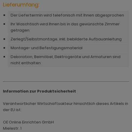
ohnprogramm Tomaso
Lieferumfang:
hnprogramm Stove weiß Pinie
hnprogramm Vestland
Der Liefertermin wird telefonisch mit Ihnen abgesprochen
ohnprogramm Stream
Ihr Waschtisch wird Ihnen bis in das gewünschte Zimmer
ohnprogramm Ward
getragen
ohnprogramm Sumatra
Zerlegt/Selbstmontage, inkl. bebilderte Aufbauanleitung
hnprogramm Sunroof
Montage- und Befestigungsmaterial
ohnprogramm Synnax
Dekoration, Beimöbel, Elektrogeräte und Armaturen sind
nicht enthalten
ohnprogramm Timber
ohnprogramm Tomaso
hnprogramm Tyler
Information zur Produktsicherheit
hnprogramm Vestland
Verantwortlicher Wirtschaftsakteur hinsichtlich dieses Artikels in
der EU ist:
ohnprogramm Ward
OE Online Einrichten GmbH
Mielestr. 1