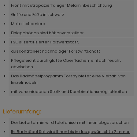
ohnprogramm Tomaso
Front mit strapazierfähiger Melaminbeschichtung
hnprogramm Stove weiß Pinie
hnprogramm Vestland
Griffe und Füße in schwarz
ohnprogramm Stream
Metallscharniere
ohnprogramm Ward
ohnprogramm Sumatra
Einlegeböden sind höhenverstellbar
FSC®-zertifizierter Holzwerkstoff,
hnprogramm Sunroof
aus kontrolliert nachhaltiger Forstwirtschaft
ohnprogramm Synnax
Pflegeleicht durch glatte Oberflächen, einfach feucht
abwischen
ohnprogramm Timber
Das Badmöbelprogramm Torsby bietet eine Vielzahl von
ohnprogramm Tomaso
Einzelmöbeln
hnprogramm Tyler
mit verschiedenen Stell- und Kombinationsmöglichkeiten
hnprogramm Vestland
Lieferumfang:
ohnprogramm Ward
Der Liefertermin wird telefonisch mit Ihnen abgesprochen
Ihr Badmöbel Set wird Ihnen bis in das gewünschte Zimmer