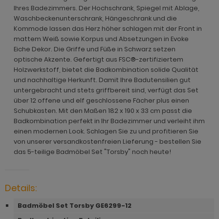
ohnprogramm Malta
Ihres Badezimmers. Der Hochschrank, Spiegel mit Ablage,
ohnprogramm Madem
Waschbeckenunterschrank, Hängeschrank und die
ohnprogramm Matsdal
Kommode lassen das Herz höher schlagen mit der Front in
ohnprogramm Malta
mattem Weiß sowie Korpus und Absetzungen in Evoke
ohnprogramm Meadow
Eiche Dekor. Die Griffe und Füße in Schwarz setzen
ohnprogramm Meadow
hnprogramm Merced weiß
optische Akzente. Gefertigt aus FSC®-zertifiziertem
hnprogramm Merced weiß
Holzwerkstoff, bietet die Badkombination solide Qualität
hnprogramm Merced weiß-Eiche
und nachhaltige Herkunft. Damit Ihre Badutensilien gut
hnprogramm Merced weiß-Eiche
untergebracht und stets griffbereit sind, verfügt das Set
hnprogramm Milla
über 12 offene und elf geschlossene Fächer plus einen
ohnprogramm Miami
Schubkasten. Mit den Maßen 182 x 190 x 33 cm passt die
hnprogramm Mirano
Badkombination perfekt in Ihr Badezimmer und verleiht ihm
hnprogramm Milla
einen modernen Look. Schlagen Sie zu und profitieren Sie
ohnprogramm Montez
von unserer versandkostenfreien Lieferung - bestellen Sie
hnprogramm Mirano
das 5-teilige Badmöbel Set "Torsby" noch heute!
ohnprogramm Morgan
ohnprogramm Montez
hnprogramm Netanja
ohnprogramm Morena
Details:
hnprogramm Niran
ohnprogramm Morgan
Badmöbel Set Torsby GE6299-12
hnprogramm Nobile