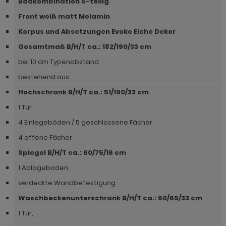
Badkombination 5-teilig
hnprogramm Niran
hnprogramm Norris
Front weiß matt Melamin
hnprogramm Nobile
Korpus und Absetzungen Evoke
Eiche Dekor
hnprogramm Norwich
hnprogramm Norwich
Gesamtmaß B/H/T ca.: 182/190/33 cm
ohnprogramm Ocean
bei 10 cm Typenabstand
ohnprogramm Onawa grau
ohnprogramm Palamos
bestehend aus:
ohnprogramm Onawa grün
hnprogramm Paterno
Hochschrank B/H/T ca.: 51
/190/33 cm
ohnprogramm Onawa weiß
1 Tür
hnprogramm Piano
hnprogramm Option Jackson Eiche
4 Einlegeböden / 5 geschlossene Fächer
hnprogramm Plate
4 offene Fächer
hnprogramm Option Kaschmir
hnprogramm Positano
Spiegel B/H/T ca.: 60
/75/16 cm
hnprogramm Piano
1 Ablageboden
hnprogramm Prime
hnprogramm Ribera
verdeckte Wandbefestigung
hnprogramm Ribera
Waschbeckenunterschrank B/H/T ca.: 60
/65/33 cm
hnprogramm Rideau
hnprogramm Rideau
1 Tür,
hnprogramm Rivian