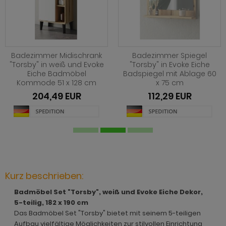
hnprogramm Jardins
rderobe Stove weiß Pinie
hnprogramm Ladis
ohnprogramm Juna
rderobe SystemX
hnprogramm Lavell
ohnprogramm Kiruma
rderobe Tomaso
hnprogramm Leian
Badezimmer Midischrank
Badezimmer Spiegel
hnprogramm Ladis
rderobe Vektor
"Torsby" in weiß und Evoke
"Torsby" in Evoke Eiche
ohnprogramm Liam
Eiche Badmöbel
Badspiegel mit Ablage 60
hnprogramm Lavell
rderobe Ward
Kommode 51 x 128 cm
x 75 cm
hnprogramm Lille
204,49 EUR
112,29 EUR
ohnprogramm Liam
hnprogramm Linea
hnprogramm Linea
hnprogramm Livorno
hnprogramm Livorno
ohnprogramm Louna
ohnprogramm Louna
ohnprogramm Lundby
Kurz beschrieben:
ohnprogramm Lundby
ohnprogramm Madea
Badmöbel Set "Torsby", weiß und Evoke Eiche Dekor,
hnprogramm Luzern
5-teilig, 182 x 190 cm
ohnprogramm Madem
Das Badmöbel Set "Torsby" bietet mit seinem 5-teiligen
ohnprogramm Madea
Aufbau vielfältige Möglichkeiten zur stilvollen Einrichtung