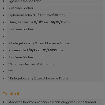
1 geschlossenes Fach
hnprogramm Rivian
ohnprogramm Ronson
2 offene Fächer
ohnprogramm Romina
Siphonausschnitt T/B ca. 240/80 mm
hnprogramm Rovola
hnprogramm Ronin Eiche
Hängeschrank B/H/T ca.: 51
/75/21 cm
hnprogramm Scandik
hnprogramm Ronin Esche
3 offene Fächer
ohnprogramm Sena
1 Tür
ohnprogramm Ronson
hnprogramm Sentra
2 Einlegeböden / 3 geschlossene Fächer
hnprogramm Rooky weiß
Kommode B/H/T ca.: 51
/90/33 cm
ohnprogramm Seyne
hnprogramm Rovola
3 offene Fächer
hnprogramm Starlet
1 Schubkasten mit Vollauszug
hnprogramm Rubin weiß
hnprogramm Stove Old Style hell
1 Tür
hnprogramm Scandik
1 Einlegeboden / 2 geschlossene Fächer
hnprogramm Stove weiß Pinie
hnprogramm Sentra
hnprogramm Sunroof
ohnprogramm Seyne
Qualität:
ohnprogramm Timber
hnprogramm Stove Old Style hell
Moderne Badkombination für das elegante Badezimmer