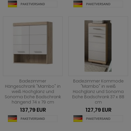
hnprogramm Jardins
rderobe Stove weiß Pinie
hnprogramm Ladis
ohnprogramm Juna
rderobe SystemX
hnprogramm Lavell
ohnprogramm Kiruma
rderobe Tomaso
hnprogramm Leian
hnprogramm Ladis
rderobe Vektor
ohnprogramm Liam
hnprogramm Lavell
rderobe Ward
hnprogramm Lille
ohnprogramm Liam
hnprogramm Linea
hnprogramm Linea
hnprogramm Livorno
Badezimmer
Badezimmer Kommode
hnprogramm Livorno
Hängeschrank "Mambo" in
"Mambo" in weiß
ohnprogramm Louna
weiß Hochglanz und
Hochglanz und Sonoma
ohnprogramm Louna
Sonoma Eiche Badschrank
Eiche Badschrank 37 x 88
ohnprogramm Lundby
hängend 74 x 79 cm
cm
ohnprogramm Lundby
137,79 EUR
127,79 EUR
ohnprogramm Madea
hnprogramm Luzern
ohnprogramm Madem
ohnprogramm Madea