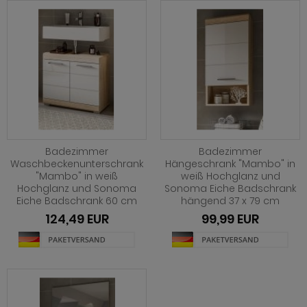
ohnprogramm Malta
ohnprogramm Madem
ohnprogramm Matsdal
ohnprogramm Malta
ohnprogramm Meadow
ohnprogramm Meadow
hnprogramm Merced weiß
hnprogramm Merced weiß
hnprogramm Merced weiß-Eiche
hnprogramm Merced weiß-Eiche
hnprogramm Milla
ohnprogramm Miami
Badezimmer
Badezimmer
hnprogramm Mirano
Waschbeckenunterschrank
Hängeschrank "Mambo" in
"Mambo" in weiß
weiß Hochglanz und
hnprogramm Milla
Hochglanz und Sonoma
Sonoma Eiche Badschrank
ohnprogramm Montez
Eiche Badschrank 60 cm
hängend 37 x 79 cm
hnprogramm Mirano
ohnprogramm Morgan
124,49 EUR
99,99 EUR
ohnprogramm Montez
hnprogramm Netanja
ohnprogramm Morena
hnprogramm Niran
ohnprogramm Morgan
hnprogramm Nobile