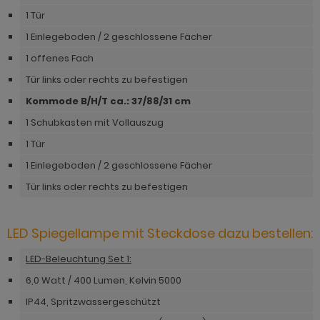
hnprogramm Rivian
1 Tür
ohnprogramm Ronson
ohnprogramm Romina
1 Einlegeboden / 2 geschlossene Fächer
hnprogramm Rovola
1 offenes Fach
hnprogramm Ronin Eiche
hnprogramm Scandik
Tür links oder rechts zu befestigen
hnprogramm Ronin Esche
Kommode B/H/T ca.: 37/88/31 cm
ohnprogramm Sena
ohnprogramm Ronson
1 Schubkasten mit Vollauszug
hnprogramm Sentra
hnprogramm Rooky weiß
1 Tür
ohnprogramm Seyne
1 Einlegeboden / 2 geschlossene Fächer
hnprogramm Rovola
hnprogramm Starlet
Tür links oder rechts zu befestigen
hnprogramm Rubin weiß
hnprogramm Stove Old Style hell
hnprogramm Scandik
LED Spiegellampe mit Steckdose dazu bestellen:
hnprogramm Stove weiß Pinie
hnprogramm Sentra
LED-Beleuchtung Set 1:
hnprogramm Sunroof
6,0 Watt / 400 Lumen, Kelvin 5000
ohnprogramm Seyne
ohnprogramm Timber
IP44, Spritzwassergeschützt
hnprogramm Stove Old Style hell