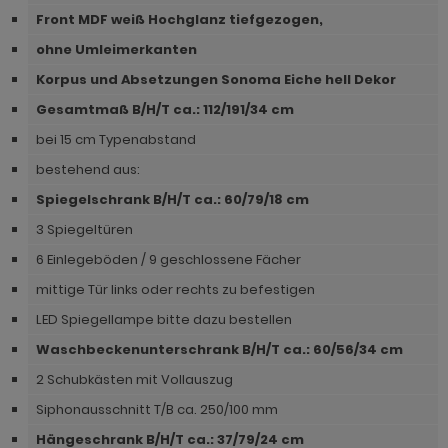
hnprogramm Niran
Front MDF weiß Hochglanz tiefgezogen,
hnprogramm Norris
hnprogramm Nobile
ohne Umleimerkanten
hnprogramm Norwich
Korpus und Absetzungen Sonoma Eiche hell Dekor
hnprogramm Norwich
ohnprogramm Ocean
Gesamtmaß B/H/T ca.: 112/191/34 cm
ohnprogramm Onawa grau
bei 15 cm Typenabstand
ohnprogramm Palamos
ohnprogramm Onawa grün
bestehend aus:
hnprogramm Paterno
Spiegelschrank B/H/T ca.: 60/79/18 cm
ohnprogramm Onawa weiß
hnprogramm Piano
3 Spiegeltüren
hnprogramm Option Jackson Eiche
hnprogramm Plate
6 Einlegeböden / 9 geschlossene Fächer
hnprogramm Option Kaschmir
mittige Tür links oder rechts zu befestigen
hnprogramm Positano
hnprogramm Piano
LED Spiegellampe bitte dazu bestellen
hnprogramm Prime
Waschbeckenunterschrank B/H/T ca.: 60/56/34 cm
hnprogramm Ribera
hnprogramm Ribera
2 Schubkästen mit Vollauszug
hnprogramm Rideau
Siphonausschnitt T/B ca. 250/100 mm
hnprogramm Rideau
hnprogramm Rivian
Hängeschrank B/H/T ca.: 37/79/24 cm