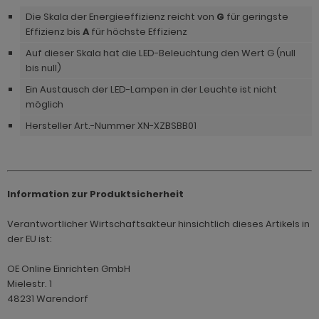
Die Skala der Energieeffizienz reicht von
G
für geringste
Effizienz bis
A
für höchste Effizienz
Auf dieser Skala hat die LED-Beleuchtung den Wert G (null
bis null)
Ein Austausch der LED-Lampen in der Leuchte ist nicht
möglich
Hersteller Art.-Nummer XN-XZBSBB01
Information zur Produktsicherheit
Verantwortlicher Wirtschaftsakteur hinsichtlich dieses Artikels in
der EU ist:
OE Online Einrichten GmbH
Mielestr. 1
48231 Warendorf