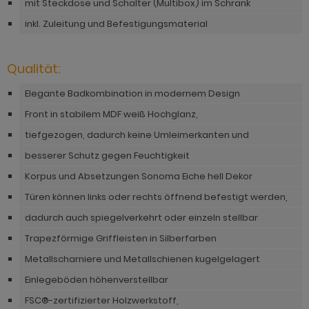
mit Steckdose und Schalter (Multibox) im Schrank
ohnprogramm Tomaso
hnprogramm Stove weiß Pinie
inkl. Zuleitung und Befestigungsmaterial
hnprogramm Vestland
ohnprogramm Stream
ohnprogramm Ward
Qualität:
ohnprogramm Sumatra
Elegante Badkombination in modernem Design
hnprogramm Sunroof
Front in stabilem MDF weiß Hochglanz,
ohnprogramm Synnax
tiefgezogen, dadurch keine Umleimerkanten und
ohnprogramm Timber
besserer Schutz gegen Feuchtigkeit
Korpus und Absetzungen Sonoma Eiche hell Dekor
ohnprogramm Tomaso
Türen können links oder rechts öffnend befestigt werden,
hnprogramm Tyler
dadurch auch spiegelverkehrt oder einzeln stellbar
hnprogramm Vestland
Trapezförmige Griffleisten in Silberfarben
Metallscharniere und Metallschienen kugelgelagert
ohnprogramm Ward
Einlegeböden höhenverstellbar
FSC®-zertifizierter Holzwerkstoff,