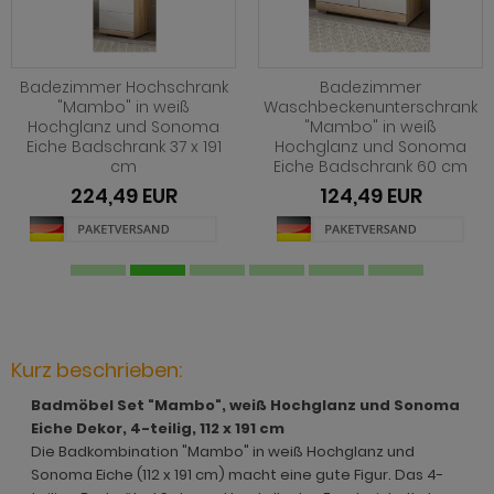
hnprogramm Jardins
rderobe Stove weiß Pinie
hnprogramm Ladis
ohnprogramm Juna
rderobe SystemX
hnprogramm Lavell
Badezimmer Hochschrank
Badezimmer
ohnprogramm Kiruma
rderobe Tomaso
"Mambo" in weiß
Waschbeckenunterschrank
hnprogramm Leian
Hochglanz und Sonoma
"Mambo" in weiß
hnprogramm Ladis
rderobe Vektor
Eiche Badschrank 37 x 191
Hochglanz und Sonoma
ohnprogramm Liam
cm
Eiche Badschrank 60 cm
hnprogramm Lavell
rderobe Ward
224,49 EUR
124,49 EUR
hnprogramm Lille
ohnprogramm Liam
hnprogramm Linea
hnprogramm Linea
hnprogramm Livorno
hnprogramm Livorno
ohnprogramm Louna
ohnprogramm Louna
Kurz beschrieben:
ohnprogramm Lundby
ohnprogramm Lundby
Badmöbel Set "Mambo", weiß Hochglanz und Sonoma
ohnprogramm Madea
Eiche Dekor, 4-teilig, 112 x 191 cm
hnprogramm Luzern
Die Badkombination "Mambo" in weiß Hochglanz und
ohnprogramm Madem
Sonoma Eiche (112 x 191 cm) macht eine gute Figur. Das 4-
ohnprogramm Madea