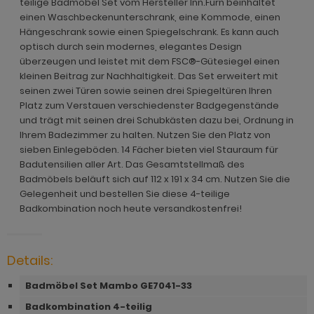
teilige Badmöbel Set vom Hersteller Inn.Furn beinhaltet
ohnprogramm Malta
einen Waschbeckenunterschrank, eine Kommode, einen
ohnprogramm Madem
ohnprogramm Matsdal
Hängeschrank sowie einen Spiegelschrank. Es kann auch
ohnprogramm Malta
optisch durch sein modernes, elegantes Design
ohnprogramm Meadow
überzeugen und leistet mit dem FSC®-Gütesiegel einen
ohnprogramm Meadow
kleinen Beitrag zur Nachhaltigkeit. Das Set erweitert mit
hnprogramm Merced weiß
seinen zwei Türen sowie seinen drei Spiegeltüren Ihren
hnprogramm Merced weiß
Platz zum Verstauen verschiedenster Badgegenstände
hnprogramm Merced weiß-Eiche
und trägt mit seinen drei Schubkästen dazu bei, Ordnung in
hnprogramm Merced weiß-Eiche
Ihrem Badezimmer zu halten. Nutzen Sie den Platz von
hnprogramm Milla
sieben Einlegeböden. 14 Fächer bieten viel Stauraum für
ohnprogramm Miami
Badutensilien aller Art. Das Gesamtstellmaß des
hnprogramm Mirano
Badmöbels beläuft sich auf 112 x 191 x 34 cm. Nutzen Sie die
hnprogramm Milla
Gelegenheit und bestellen Sie diese 4-teilige
ohnprogramm Montez
Badkombination noch heute versandkostenfrei!
hnprogramm Mirano
ohnprogramm Morgan
ohnprogramm Montez
hnprogramm Netanja
Details:
ohnprogramm Morena
hnprogramm Niran
Badmöbel Set Mambo GE7041-33
ohnprogramm Morgan
hnprogramm Nobile
Badkombination 4-teilig