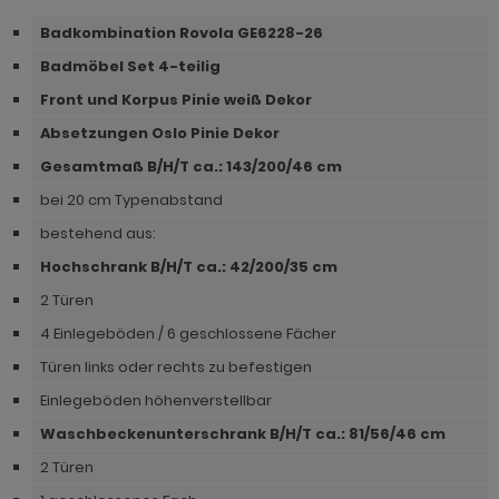
hnprogramm Niran
hnprogramm Norris
Badkombination Rovola GE6228-26
hnprogramm Nobile
Badmöbel Set 4-teilig
hnprogramm Norwich
hnprogramm Norwich
Front und Korpus Pinie weiß Dekor
ohnprogramm Ocean
Absetzungen Oslo Pinie Dekor
ohnprogramm Onawa grau
ohnprogramm Palamos
Gesamtmaß B/H/T ca.: 143
/200/46 cm
ohnprogramm Onawa grün
bei 20 cm Typenabstand
hnprogramm Paterno
ohnprogramm Onawa weiß
bestehend aus:
hnprogramm Piano
Hochschrank B/H/T ca.: 42/200/35 cm
hnprogramm Option Jackson Eiche
hnprogramm Plate
2 Türen
hnprogramm Option Kaschmir
hnprogramm Positano
4 Einlegeböden / 6 geschlossene Fächer
hnprogramm Piano
Türen links oder rechts zu befestigen
hnprogramm Prime
hnprogramm Ribera
Einlegeböden höhenverstellbar
hnprogramm Ribera
Waschbeckenunterschrank B/H/T ca.: 81/56/46 cm
hnprogramm Rideau
hnprogramm Rideau
2 Türen
hnprogramm Rivian