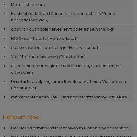
ohnprogramm Tomaso
Metallscharniere
hnprogramm Stove weiß Pinie
Hochschranktüren können links oder rechts öffnend
hnprogramm Vestland
ohnprogramm Stream
befestigt werden,
ohnprogramm Ward
dadurch auch spiegelverkehrt oder einzeln stellbar
ohnprogramm Sumatra
FSC®-zertifizierter Holzwerkstoff,
hnprogramm Sunroof
aus kontrolliert nachhaltiger Forstwirtschaft
ohnprogramm Synnax
Viel Stauraum bei wenig Platzbedarf
Pflegeleicht durch glatte Oberflächen, einfach feucht
ohnprogramm Timber
abwischen
ohnprogramm Tomaso
Das Badmöbelprogramm Rovola bietet eine Vielzahl von
Einzelmöbeln
hnprogramm Tyler
mit verschiedenen Stell- und Kombinationsmöglichkeiten
hnprogramm Vestland
ohnprogramm Ward
Lieferumfang:
Der Liefertermin wird telefonisch mit Ihnen abgesprochen