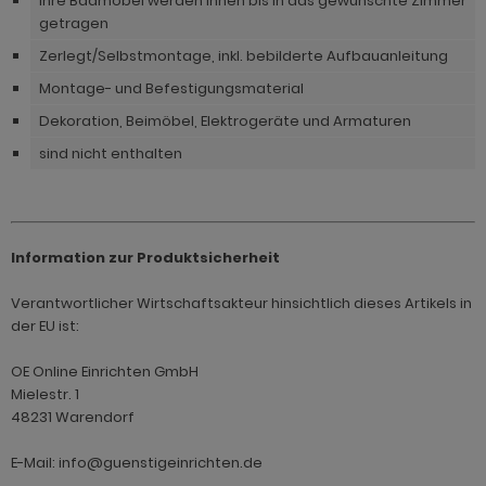
Ihre Badmöbel werden Ihnen bis in das gewünschte Zimmer
getragen
Zerlegt/Selbstmontage, inkl. bebilderte Aufbauanleitung
Montage- und Befestigungsmaterial
Dekoration, Beimöbel, Elektrogeräte und Armaturen
sind nicht enthalten
Information zur Produktsicherheit
Verantwortlicher Wirtschaftsakteur hinsichtlich dieses Artikels in
der EU ist:
OE Online Einrichten GmbH
Mielestr. 1
48231 Warendorf
E-Mail: info@guenstigeinrichten.de