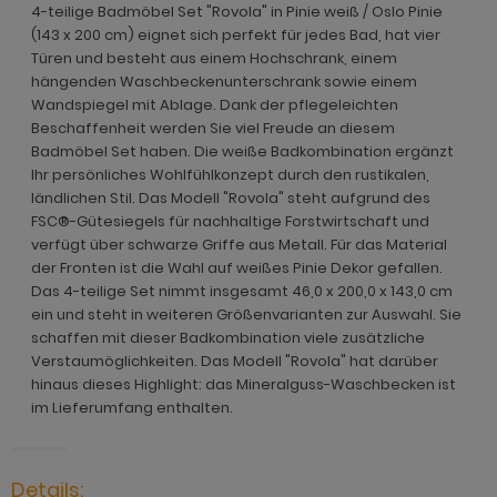
ohnprogramm Malta
4-teilige Badmöbel Set "Rovola" in Pinie weiß / Oslo Pinie
ohnprogramm Madem
dprogramm Sopela
(143 x 200 cm) eignet sich perfekt für jedes Bad, hat vier
ohnprogramm Matsdal
Türen und besteht aus einem Hochschrank, einem
ohnprogramm Malta
dprogramm Stove Old Style hell
hängenden Waschbeckenunterschrank sowie einem
ohnprogramm Meadow
Wandspiegel mit Ablage. Dank der pflegeleichten
ohnprogramm Meadow
dprogramm Stove weiß Pinie
Beschaffenheit werden Sie viel Freude an diesem
hnprogramm Merced weiß
Badmöbel Set haben. Die weiße Badkombination ergänzt
hnprogramm Merced weiß
dprogramm Telly
Ihr persönliches Wohlfühlkonzept durch den rustikalen,
hnprogramm Merced weiß-Eiche
ländlichen Stil. Das Modell "Rovola" steht aufgrund des
hnprogramm Merced weiß-Eiche
adprogramm Tomaso
hnprogramm Milla
FSC®-Gütesiegels für nachhaltige Forstwirtschaft und
ohnprogramm Miami
dprogramm Torsby grau
verfügt über schwarze Griffe aus Metall. Für das Material
hnprogramm Mirano
der Fronten ist die Wahl auf weißes Pinie Dekor gefallen.
hnprogramm Milla
dprogramm Torsby weiß
Das 4-teilige Set nimmt insgesamt 46,0 x 200,0 x 143,0 cm
ohnprogramm Montez
ein und steht in weiteren Größenvarianten zur Auswahl. Sie
hnprogramm Mirano
dprogramm Willow
schaffen mit dieser Badkombination viele zusätzliche
ohnprogramm Morgan
Verstaumöglichkeiten. Das Modell "Rovola" hat darüber
ohnprogramm Montez
hinaus dieses Highlight: das Mineralguss-Waschbecken ist
hnprogramm Netanja
im Lieferumfang enthalten.
ohnprogramm Morena
hnprogramm Niran
ohnprogramm Morgan
hnprogramm Nobile
Details: