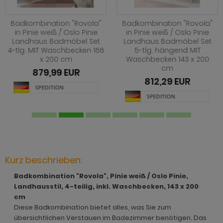
hnprogramm Jardins
rderobe Stove weiß Pinie
dprogramm Relief
hnprogramm Ladis
ohnprogramm Juna
rderobe SystemX
dprogramm Roove
Badkombination "Rovola"
Badkombination "Rovola"
hnprogramm Lavell
in Pinie weiß / Oslo Pinie
in Pinie weiß / Oslo Pinie
Landhaus Badmöbel Set
Landhaus Badmöbel Set
ohnprogramm Kiruma
rderobe Tomaso
dprogramm Rovola
4-tlg. MIT Waschbecken 166
5-tlg. hängend MIT
hnprogramm Leian
x 200 cm
Waschbecken 143 x 200
hnprogramm Ladis
rderobe Vektor
adprogramm Scana
cm
ohnprogramm Liam
879,99 EUR
812,29 EUR
hnprogramm Lavell
rderobe Ward
dprogramm Scana Artisan Eiche
hnprogramm Lille
ohnprogramm Liam
dprogramm SetOne weiß und grau
hnprogramm Linea
hnprogramm Linea
adprogramm Shawn
hnprogramm Livorno
hnprogramm Livorno
dprogramm Shawn Artisan Eiche
ohnprogramm Louna
ohnprogramm Louna
dprogramm Shawn Salbei
Kurz beschrieben:
ohnprogramm Lundby
Badkombination "Rovola", Pinie weiß / Oslo Pinie,
ohnprogramm Lundby
dprogramm Shawn Sand
ohnprogramm Madea
Landhausstil, 4-teilig, inkl. Waschbecken, 143 x 200
hnprogramm Luzern
dprogramm Shawn weiß
cm
ohnprogramm Madem
Diese Badkombination bietet alles, was Sie zum
ohnprogramm Madea
dprogramm Skin
übersichtlichen Verstauen im Badezimmer benötigen. Das