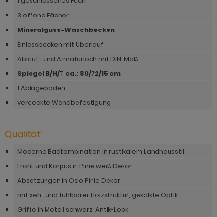
1 geschlossenes Fach
hnprogramm Rivian
ohnprogramm Ronson
3 offene Fächer
ohnprogramm Romina
Mineralguss-Waschbecken
hnprogramm Rovola
hnprogramm Ronin Eiche
Einlassbecken mit Überlauf
hnprogramm Scandik
Ablauf- und Armaturloch mit DIN-Maß
hnprogramm Ronin Esche
ohnprogramm Sena
Spiegel B/H/T ca.: 80/72/15 cm
ohnprogramm Ronson
1 Ablageboden
hnprogramm Sentra
hnprogramm Rooky weiß
verdeckte Wandbefestigung
ohnprogramm Seyne
hnprogramm Rovola
hnprogramm Starlet
Qualität:
hnprogramm Rubin weiß
hnprogramm Stove Old Style hell
Moderne Badkombination in rustikalem Landhausstil
hnprogramm Scandik
hnprogramm Stove weiß Pinie
Front und Korpus in Pinie weiß Dekor
hnprogramm Sentra
Absetzungen in Oslo Pinie Dekor
hnprogramm Sunroof
ohnprogramm Seyne
mit seh- und fühlbarer Holzstruktur, gekälkte Optik
ohnprogramm Timber
Griffe in Metall schwarz, Antik-Look
hnprogramm Stove Old Style hell