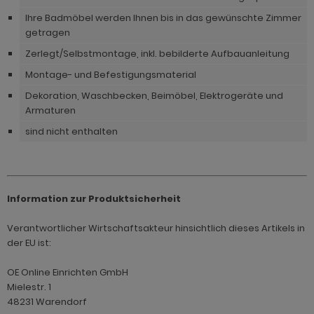
ohnprogramm Tomaso
hnprogramm Stove weiß Pinie
Ihre Badmöbel werden Ihnen bis in das gewünschte Zimmer
hnprogramm Vestland
getragen
ohnprogramm Stream
Zerlegt/Selbstmontage, inkl. bebilderte Aufbauanleitung
ohnprogramm Ward
ohnprogramm Sumatra
Montage- und Befestigungsmaterial
Dekoration, Waschbecken, Beimöbel, Elektrogeräte und
hnprogramm Sunroof
Armaturen
ohnprogramm Synnax
sind nicht enthalten
ohnprogramm Timber
ohnprogramm Tomaso
Information zur Produktsicherheit
hnprogramm Tyler
Verantwortlicher Wirtschaftsakteur hinsichtlich dieses Artikels in
hnprogramm Vestland
der EU ist:
ohnprogramm Ward
OE Online Einrichten GmbH
Mielestr. 1
48231 Warendorf