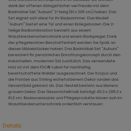
ohnprogramm Malta
dank der offenen Ablagefächer viel Freude mit dem
ohnprogramm Madem
dprogramm Sopela
Badmöbel Set "Auburn" 2-teilig (61 x 205 cm) haben. Das
ohnprogramm Matsdal
Set eignet sich ideal für Ihr Badezimmer. Das Modell
ohnprogramm Malta
dprogramm Stove Old Style hell
ohnprogramm Meadow
"Auburn" bietet eine Tür und einen Einlegeboden. Die 2-
ohnprogramm Meadow
dprogramm Stove weiß Pinie
teilige Badkombination besteht aus einem
hnprogramm Merced weiß
Waschbeckenunterschrank und einem Badspiegel. Dank
hnprogramm Merced weiß
dprogramm Telly
der pflegeleichten Beschaffenheit werden Sie Spaß an
hnprogramm Merced weiß-Eiche
diesen Möbelstücken haben. Das Badmöbel Set "Auburn"
hnprogramm Merced weiß-Eiche
adprogramm Tomaso
bereichert Ihr persönliches Einrichtungskonzept durch den
hnprogramm Milla
industriellen, modernen Stil zusätzlich. Das verwendete
ohnprogramm Miami
dprogramm Torsby grau
Holz ist mit dem FSC®-Label für nachhaltig
hnprogramm Mirano
bewirtschaftete Wälder ausgezeichnet. Der Korpus und
hnprogramm Milla
dprogramm Torsby weiß
die Fronten aus Stirling eichefarbenem Dekor runden das
ohnprogramm Montez
Gesamtbild gekonnt ab. Das Gestell besteht aus Matera
hnprogramm Mirano
dprogramm Willow
grauem Dekor. Das Gesamtstellmaß beträgt 40,0 x 205,0 x
ohnprogramm Morgan
61,0 cm. Badaccessoires und Pflegeprodukte lassen sich im
ohnprogramm Montez
hnprogramm Netanja
Waschbeckenunterschrank ordentlich verstauen.
ohnprogramm Morena
hnprogramm Niran
ohnprogramm Morgan
Details:
hnprogramm Nobile