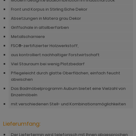
Modern designte Badkombination im Industrial Look
hnprogramm Rivian
ohnprogramm Ronson
Front und Korpus in Stirling Eiche Dekor
ohnprogramm Romina
Absetzungen in Matera grau Dekor
hnprogramm Rovola
hnprogramm Ronin Eiche
Griffschale in altsilberfarben
hnprogramm Scandik
Metallscharniere
hnprogramm Ronin Esche
ohnprogramm Sena
FSC®-zertifizierter Holzwerkstoff,
ohnprogramm Ronson
aus kontrolliert nachhaltiger Forstwirtschaft
hnprogramm Sentra
hnprogramm Rooky weiß
Viel Stauraum bei wenig Platzbedarf
ohnprogramm Seyne
hnprogramm Rovola
Pflegeleicht durch glatte Oberflächen, einfach feucht
hnprogramm Starlet
abwischen
hnprogramm Rubin weiß
Das Badmöbelprogramm Auburn bietet eine Vielzahl von
hnprogramm Stove Old Style hell
Einzelmöbeln
hnprogramm Scandik
hnprogramm Stove weiß Pinie
mit verschiedenen Stell- und Kombinationsmöglichkeiten
hnprogramm Sentra
hnprogramm Sunroof
ohnprogramm Seyne
Lieferumfang:
ohnprogramm Timber
hnprogramm Stove Old Style hell
Der Liefertermin wird telefonisch mit Ihnen abgesprochen