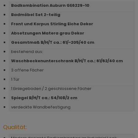
hnprogramm Niran
Badkombination Auburn GE6229-10
hnprogramm Norris
hnprogramm Nobile
Badmöbel Set 2-teilig
hnprogramm Norwich
Front und Korpus Stirling Eiche Dekor
hnprogramm Norwich
ohnprogramm Ocean
Absetzungen Matera grau Dekor
ohnprogramm Onawa grau
Gesamtmaß B/H/T ca.: 61
/~205/40 cm
ohnprogramm Palamos
ohnprogramm Onawa grün
bestehend aus:
hnprogramm Paterno
Waschbeckenunterschrank B/H/T ca.: 61/62/40 cm
ohnprogramm Onawa weiß
hnprogramm Piano
3 offene Fächer
hnprogramm Option Jackson Eiche
1 Tür
hnprogramm Plate
hnprogramm Option Kaschmir
1 Einlegeboden / 2 geschlossene Fächer
hnprogramm Positano
Spiegel B/H/T ca.: 54/108/2 cm
hnprogramm Piano
hnprogramm Prime
verdeckte Wandbefestigung
hnprogramm Ribera
hnprogramm Ribera
hnprogramm Rideau
Qualität:
hnprogramm Rideau
hnprogramm Rivian