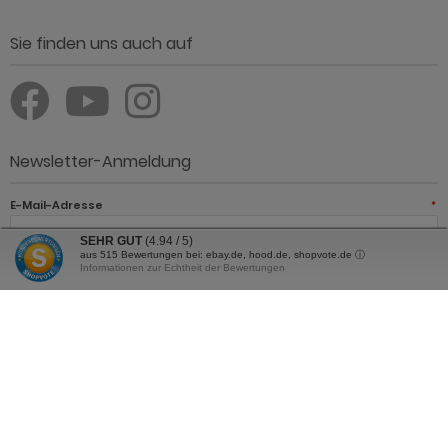
Sie finden uns auch auf
Newsletter-Anmeldung
E-Mail-Adresse
*
SEHR GUT
(4.94 / 5)
aus
515
Bewertungen bei: ebay.de, hood.de, shopvote.de ⓘ
Informationen zur Echtheit der Bewertungen
JETZT ANMELDEN
Der Newsletter kann jederzeit hier oder in Ihrem Kundenkonto
abbestellt werden.
Günstig Einrichten - Möbel online kaufen und sparen © 2026 | Template ©
2009-2026 by Günstig Einrichten - Möbel online kaufen und sparen